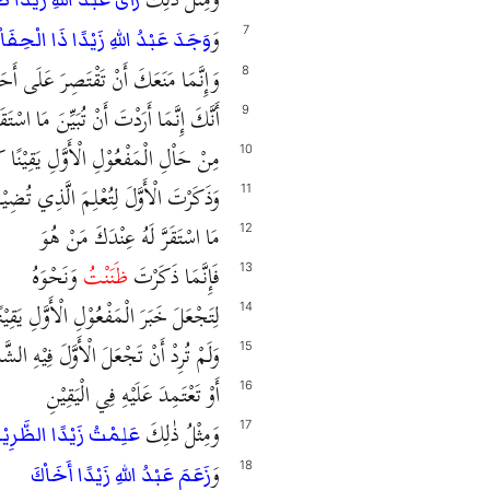
وَ
7
وَجَدَ عَبْدُ اللهِ زَيْدًا ذَا الْحِفَا
وَإِنَّمَا مَنَعَكَ أَنْ تَقْتَصِرَ عَلَى أَحَدِ
8
أَنَّكَ إِنَّمَا أَرَدْتَ أَنْ تُبَيِّنَ مَا اسْتَقَ
9
مِنْ حَاْلِ الْمَفْعُوْلِ الْأَوَّلِ يَقِيْنًا ك
10
وَذَكَرْتَ الْأَوَّلَ لِتُعْلِمَ الَّذِي تُضِيْف
11
مَا اسْتَقَرَّ لَهُ عِنْدَكَ مَنْ هُوَ
12
فَإِنَّمَا ذَكَرْتَ
ظَنَنْتُ
وَنَحْوَهُ
13
لِتَجْعَلَ خَبَرَ الْمَفْعُوْلِ الْأَوَّلِ يَقِيْن
14
وَلَمْ تُرِدْ أَنْ تَجْعَلَ الْأَوَّلَ فِيْهِ الشَّ
15
أَوْ تَعْتَمِدَ عَلَيْهِ فِي الْيَقِيْنِ
16
وَمِثْلُ ذٰلِكَ
17
عَلِمْتُ زَيْدًا الظَّرِي
وَ
18
زَعَمَ عَبْدُ اللهِ زَيْدًا أَخَاْكَ