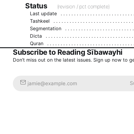
Status
(revision / pct complete)
Last update
Tashkeel
Segmentation
Dicta
Quran
Subscribe to Reading Sībawayhi
Don’t miss out on the latest issues. Sign up now to g
S
jamie@example.com