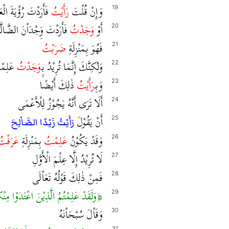
وَإِنْ قُلْتَ
رَأَيْتُ
فَأَرَدْتَ رُؤْيَةَ الْعَ
19
أَوْ
وَجَدْتُ
فَأَرَدْتَ وَِجْدَاْنَ الضَّالَّة
20
فَهُوَ بِمَنْزِلَةِ
ضَرَبْتُ
21
وَلٰكِنَّكَ إِنَّمَا تُرِيْدُ ب‍ِِـ
وَجَدْتُ
عَلِمْ
22
وَبِـ
رَأَيْتُ
ذٰلِكَ أَيْضًا
23
أَلَا تَرَى أَنَّهُ يَجُوْزُ لِلْأَعْمَى
24
أَنْ يَقُوْلَ
25
رَأَيْتُ زَيْدًا الصَّاْلِحَ
وَقَدْ يَكُوْنُ
عَلِمْتُ
بِمَنْزِلَةِ
عَرَفْتُ
26
لَا تُرِيْدُ إِلَّا عِلْمَ الْأَوَّلِ
27
فَمِنْ ذٰلِكَ قَوْلُهُ تَعَاْلَى
28
وَلَقَدْ عَلِمْتُمُ الَّذِيْنَ اعْتَدَوْا م
29
وَقَاْلَ سُبْحَاْنَهُ
30
31