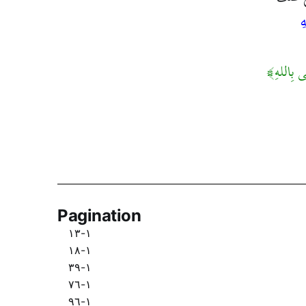
ِ
ى بِاللهِ
Pagination
١-١٣
١-١٨
١-٣٩
١-٧٦
١-٩٦