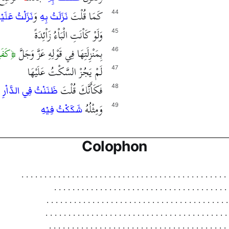
كَمَا قُلْتَ
وَ
44
نَزَلَتُ بِهِ
نَزَلْتُ عَلَيْه
وَلَوْ كَاْنَتِ الْبَاْءُ زَاْئِدَةً
45
بِمَنْزِلَتِهَا فِي قَوْلِهِ عَزَّ وَجَلَّ
كَفَ
46
لَمْ يَجُزْ السَّكْتُ عَلَيْهَا
47
فَكَأَنَّكَ قُلْتَ
48
ظَنَنْتُ فِي الدَّاْرِ
وَمِثْلُهُ
49
شَكَكْتُ فِيْهِ
Colophon