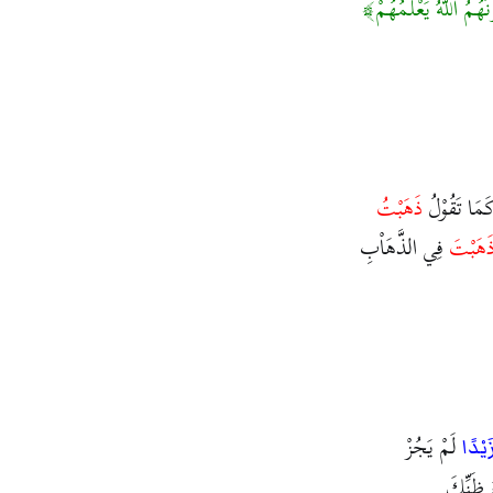
هُمُ اللَّهُ يَعْلَمُهُمْ
َمَا تَقُوْلُ
ذَهَبْتُ
َهَبْتَ
فِي الذَّهَاْبِ
لَمْ يَجُزْ
َيْدًا
 ظَنِّكَ