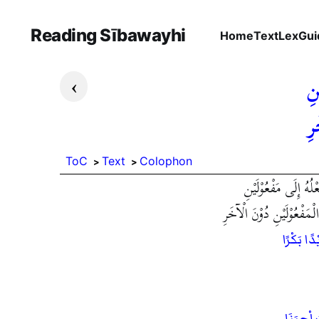
Reading Sībawayhi
Home
Text
Lex
Gui
›
ْنِ
رِ
ToC
Text
Colophon
لُهُ إِلَى مَفْعُوْلَيْنِ
مَفْعُوْلَيْنِ دُوْنَ الْآخَرِ
ًا بَكْرًا
َاْحِبَنَا