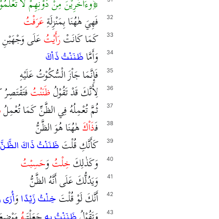
وءَاخَرِيْنَ مِنْ دُوْنِهِمْ لَا تَعْلَمُوْنَ
فَهِيَ هٰهُنَا بِمَنْزِلَةِ
عَرَفْتُ
32
كَمَا كَانَتْ
رَأَيْتُ
عَلَى وَجْهَيْنِ
33
وَأَمَّا
34
ظَنَنْتُ ذَاْكَ
فَإِنَّمَا جَاْزَ الْسُّكُوْتُ عَلَيْهِ
35
لِأَنَّكَ قَدْ تَقُوْلُ
ظَنَنْتُ
فَتَقْتَصِرُ ك
36
ثُمَّ تُعْمِلُهُ فِي الظَّنِّ كَمَا تُعْمِلُ
ذ
37
فَـ
ذَاْكَ
هٰهُنَا هُوَ الظَّنُّ
38
كَأَنَّكِ قُلْتَ
39
ظَنَنْتُ ذَاكَ الظَّنَّ
وَكَذٰلِكَ
خِلْتُ
وَ
حَسِبْتُ
40
وَيَدُلُّكَ عَلَى أَنَّهُ الظَّنُّ
41
أَنَّكَ لَوْ قُلْتَ
وَ
42
خِلْتُ زَيْدًا
أُرَى ز
وَتَقُوْلُ
جَعَلْتَـ
ـهُ
مَوْضِعَ
43
ظَنَنْتُ بِهِ