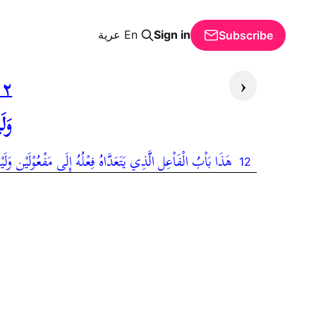
Sign in
En
عرية
Subscribe
‹
١٢
وَل
هَذَا بَاْبُ الْفَاْعِلِ الَّذِي يَتَعَدَّاهُ فِعْلُهُ إِلَى مَفْعُوْلَيْنِ وَ
12