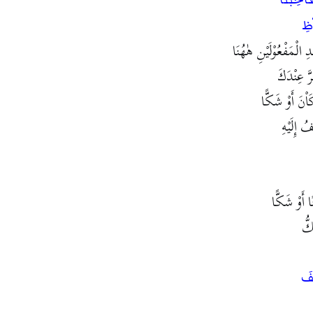
ْظِ
 الْمَفْعُوْلَيْنِ هٰهُنَا
رَّ عِنْدَكَ
َاْنَ أَوْ شَكًّا
ُ إِلَيْهِ
ًا أَوْ شَكًّا
كُّ
ْفَ