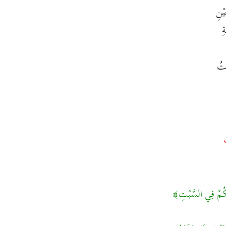
يْنِ
ِ
تُ
ِنْكُمْ فِي السَّبْتِ