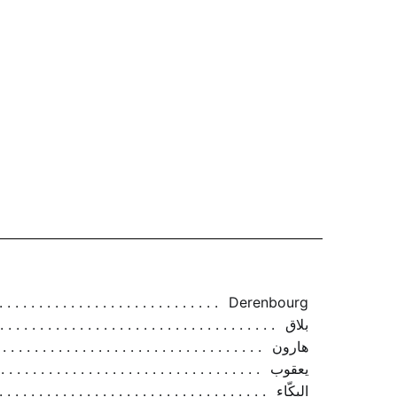
Derenbourg
بلاق
هارون
يعقوب
البكّاء