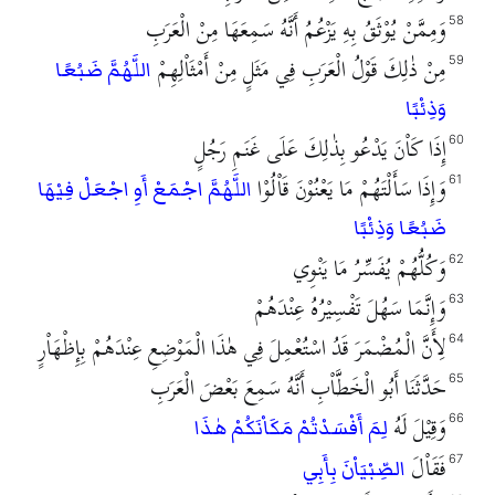
وَمِمَّنْ يُوْثَقُ بِهِ يَزْعُمُ أَنَّهُ سَمِعَهَا مِنْ الْعَرَبِ
58
مِنْ ذٰلِكَ قَوْلُ الْعَرَبِ فِي مَثَلٍ مِنْ أَمْثَاْلِهِمْ
59
اللَّهُمَّ ضَبُعًا
وَذِئْبًا
إِذَا كَاْنَ يَدْعُو بِذٰلِكَ عَلَى غَنَمِ رَجُلٍ
60
وَإِذَا سَأَلْتَهُمْ مَا يَعْنُوْنَ قَاْلُوْا
61
اللَّهُمَّ اجْمَعْ أَوِ اجْعَلْ فِيْهَا
ضَبُعًا وَذِئْبًا
وَكُلُّهُمْ يُفَسِّرُ مَا يَنْوِي
62
وَإِنَّمَا سَهُلَ تَفْسِيْرُهُ عِنْدَهُمْ
63
لِأَنَّ الْمُضْمَرَ قَدُ اسْتُعْمِلَ فِي هٰذَا الْمَوْضِعِ عِنْدَهُمْ بِإِظْهَاْرٍ
64
حَدَّثَنَا أَبُو الْخَطَّاْبِ أَنَّهُ سَمِعَ بَعْضَ الْعَرَبِ
65
وَقِيْلَ لَهُ
66
لِمَ أَفْسَدْتُمْ مَكَاْنَكُمْ هٰذَا
فَقَاْلَ
67
الصِّبْيَاْنَ بِأَبِي