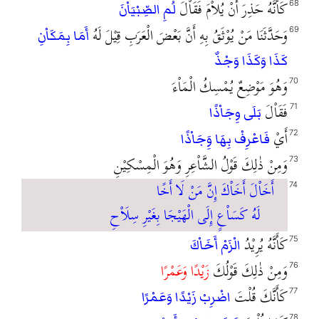
كَأَنَّهُ حَذِرَ أَنْ يُلاْمَ فَقَاْلَ
68
لُمِ الصِّبْيَاْنَ
وَحَدَّثَنَا مَنْ يُوْثَقُ بِهِ أَنَّ بَعْضَ الْعَرَبِ قِيْلَ لَهُ
69
أَمَا بِمَكَاْنِ
كَذَا وَكَذَا وَجْذٌ
وَهُوَ مَوْضِعٌ يُمْسِكُ الْمَاْءَ
70
فَقَاْلَ
71
بَلَى وِجَاْذًا
أَيْ
72
فَاعْرِفْ بِهَا وَِجَاْذًا
وَمِنْ ذٰلِكَ قَوْلُ الشَّاْعِرِ وَهُوَ الْمِسْكِيْنِ
73
أَخَاْلَ أَخَاْكَ إِنَّ مَنْ لَا أَخًا
74
لَهُ كَسَاْعٍ إِلَى الْهَيْجَا بِغَيْرِ سِلَاْحِ
كَأَنَّهُ يُرِيْدُ
75
الْزَمْ أَخَاْكَ
وَمِنْ ذٰلِكَ قَوْلُكَ
زَيْدًا وَعَمْرًا
76
كَأَنَّكَ قُلْتَ
77
اضْرِبْ زَيْدًا وَعَمْرًا
78