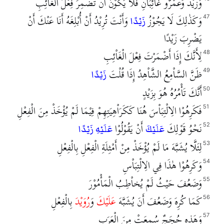
وَزَيْدٌ وَعَمْرٌو غَاْئِبَاْنِ فَلَا يَكُوْنُ أَنْ تُضْمِرَ فِعْلَ الْغَاْئِبِ
وَكَذٰلِكَ لَا يَجُوْزُ
وَأَنْتَ تُرِيْدُ أَنْ أُبْلِغَهُ أَنَا عَنْكَ أَنْ
47
زَيْدًا
يَضْرِبَ زَيْدًا
لِأَنَّكَ إِذَا أَضْمَرْتَ فِعْلَ الْغَاْئِبِ
48
ظَنَّ السَّاْمِعُ الشَّاْهِدُ إِذَا قُلْتَ
49
زَيْدًا
أَنَّكَ تَأْمُرُهُ هُوَ بِزَيْدٍ
50
فَكَرِهُوْا الِالْتِبَاْسَ هُنَا كَكَرَاْهِيَتِهِمْ فِيْمَا لَمْ يُؤْخَذْ مِنَ الْفِعْلِ
51
نَحْوُ قَوْلِكَ
أَنْ يَقُوْلُوْا
52
عَلَيْكَ
عَلَيْهِ زَيْدًا
لِئَلَّا يُشَبَّهَ مَا لَمْ يُؤْخَذْ مِنْ أَمْثِلَةِ الْفِعْلِ بِالْفِعْلِ
53
وَكَرِهُوْا هٰذَا فِي الِالْتِبَاْسِ
54
وَضَعُفَ حَيْثُ لَمْ يُخاْطِبُ الْمَأْمُوْرَ
55
كَمَا كُرِهَ وَضَعُفَ أَنَ يُشَبَّهَ
عَلَيْكَ
وَ
رُوَيْدَ
بِالْفِعْلِ
56
وَهَذِهِ حُجَجٌ سُمِعَتْ مِنَ الْعَرَبِ
57