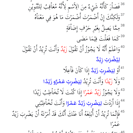
فَصَاْرَ كَأَنَّهُ شَيْءٌ مِنَ الِٱسْمِ لِأَنَّهُ مُعَاْقِبُ لِلتَّنْوِيْنِ
36
وَلَكِنَّكَ إِنْ أَضْمَرْتَ أَضْمَرْتَ مَا هُوَ فِي مَعْنَاْهُ
37
مِمَّا يَصِلُ بِغَيْرِ حَرْفِ إِضَاْفَةٍ
38
كَمَا فَعَلْتَ فِيْمَا مَضَى
39
وَاعْلَمْ أَنَّهُ لَا يَجُوْزُ أَنْ تَقُوْلَ
زَيْدٌ
وَأَنْتَ تُرِيْدُ أَنْ تَقُوْلَ
40
لِيُضْرَبْ زِيْدٌ
أَوْ
إِذَا كَاْنَ فَاْعِلًا
41
لِيَضْرِبْ زَيْدٌ
وَلَا
زَيْدًا
وَأَنْتَ تُرِيْدُ
42
لِيَضْرِبْ عَمْرٌو زَيْدًا
وَلَا يَجُوْزُ
زَيْدٌ عَمْرًا
إِذَا كُنْتَ لَا تُخَاْطِبُ زَيْدًا
43
إِذَا أَرَدْتَ
وَأَنْتَ تُخْاْطِبُنِي
44
لِيَضْرِبْ زَيْدٌ عَمْرًا
فَإِنَّمَا تُرِيْدُ أَنْ أُبْلِغَهُ أَنَا عَنْكَ أَنَّكَ قَدْ أَمَرْتَهُ أَنْ يَضْرِبَ زَيْدٌ
45
عَمْرًا
46