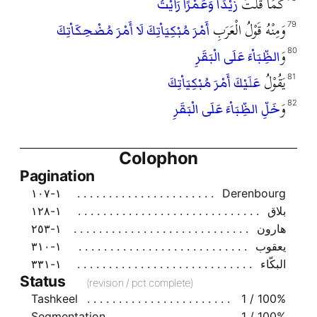
كَمَا قُلْتَ
زَيْدًا وَعَمْرًا رَأَيْتُ
وَمِنْهُ قَوْلُ الْعَرَبِ
79
أَمْرَ مُبْكِيَاْتِكَ لَا أَمْرَ مُضْحِكَاْتِكَ
وَ
80
الظِّبَاْءَ عَلَى الْبَقَرِ
يَقُوْلُ
81
عَلَيْكَ أَمْرَ مُبْكِيَاْتِكَ
وَ
82
خَلِّ الظِّبَاْءَ عَلَى الْبَقَرِ
Colophon
Pagination
١-١٠٧
Derenbourg
بلاق
١-١٢٨
هارون
١-٢٥٣
يعقوب
١-٣١٠
البكّاء
١-٣٣١
Status
(revision / pct complete)
Tashkeel
1 / 100%
Segmentation
1 / 100%