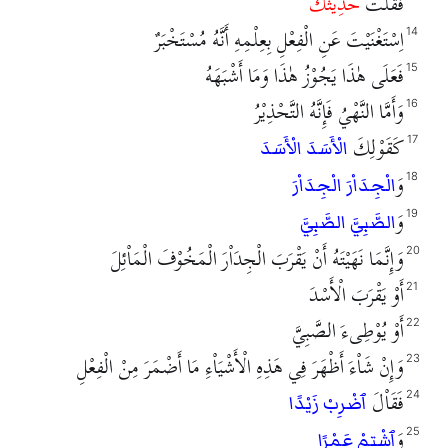
فَقُلْتَ
حَدِيْثَكَ
اِسْتَغْنَيْتَ عَنِ الْفِعْلِ بِعِلْمِهِ أَنَّهُ مُسْتَخْبَرٌ
14
فَعَلَى هٰذَا يَجُوْزُ هٰذَا وَمَا أَشْبَهَهُ
15
وَأَمَّا النَّهْيُ فَإِنَّهُ التَّحْذِيْرُ
16
كَقَوْلِكَ
17
الْأَسَدَ الْأَسَدَ
وَ
18
الْجِدَاْرَ الْجِدَاْرَ
وَ
19
الصَّبِيَّ الصَّبِيَّ
وَإِنَّمَا نَهَيْتَهُ أَنْ يَقْرَبَ الْجِدَاْرَ الْمَخُوْفَ الْمَاْئِلَ
20
أَوْ يَقْرَبَ الْأَسْدَ
21
أَوْ يُوْطِىءَ الصَّبِيَّ
22
وَإِنْ شَاْءَ أَظْهَرَ فِي هَذِهِ الْأَشْيَاْءِ مَا أَضْمَرَ مِنْ الْفِعْلِ
23
فَقَاْلَ
24
ٱضْرِبْ زَيْدًا
وَ
25
ٱشْتِمْ عَمْرًا