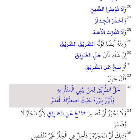
وَ
26
لَا تُوْطِئْ الصَّبِيَّ
وَ
27
ٱحْذَرْ الْجِدَاْرَ
وَ
28
لَا تَقْرَبْ الْأَسَدَ
وَمِنْهُ أَيْضًا قَوْلُهُ
29
الطَّرِيْقَ الطَّرِيْقَ
إِنْ شَاْءَ قَاْلَ
30
خَلِّ الطَّرِيْقَ
أَوْ
31
تَنَحَّ عَنِ الطَّرِيْقِ
قَاْلَ جَرِيْرٌ
32
خَلِّ الطَّرِيْقَ لِمَنْ يَبْنِي الْمَنَاْرَ بِهِ
33
وَاْبْرُزْ بِبَرْزَةَ حَيْثُ اضْطَرَّكَ الْقَدَرُ
وَلَا يَجُوْزُ أَنْ تُضْمِرَ
لِأَنَّ الْجَاْرَّ لَا
34
*تَنَحَّ عَنِ الطَّرِيْقِ
يُضْمَرُ
وَذٰلِكَ أَنَّ الْمَجْرُوْرَ دَاْخِلٌ فِي الْجَاْرِّ غَيْرُ مُنْفَصِلٍ
35