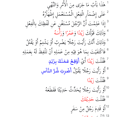
هٰذَا بَاْبُ مَا جَرَى مِنَ الْأَمْرِ وَالنَّهْيِ
1
عَلَى إِضْمَاْرِ الْفِعْلِ الْمُسْتَعْمَلِ إِظْهَاْرُهُ
2
إِذَا عَلِمْتَ أَنَّ الرَّجُلَ مُسْتَغْنٍ عَنِ لَفْظِكَ بِالْفِعْلِ
3
وَذٰلِكَ قَوْلُكَ
زَيْدًا
وَ
عَمْرًا
وَ
رَأْسَهُ
4
وَذٰلِكَ أَنَّكَ رَأَيْتَ رَجُلًا يَضْرِبُ أَوْ يَشْتِمُ أَوْ يَقْتُلُ
5
فَاكْتَفَيْتَ بِمَا هُوَ فِيْهِ مِنْ عَمَلِهِ أَنْ تَلْفِظَ لَهُ بِعَمَلِهِ
6
فَقُلْتَ
زَيْدًا
أَيْ
7
أَوْقِعْ عَمَلَكَ بِزَيْدٍ
أَوْ رَأَيْتَ رَجُلًا يَقُوْلُ
8
أَضْرِبُ شَّرَّ النَّاْسِ
فَقُلْتَ
زَيْدًا
9
أَوْ رَأَيْتَ رَجُلًا يُحَدِّثُ حَدِيْثًا فَقَطَعَهُ
10
فَقُلْتَ
حَدِيْثَكَ
11
أَوْ قَدِمَ رَجُلٌ مِنْ سَفَرٍ
12
13