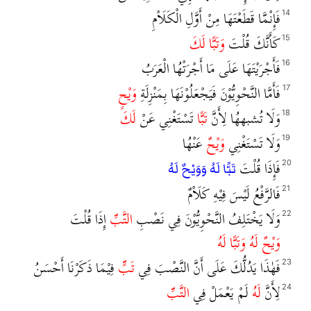
فَإِنْمَّا قَطَعْتَهَا مِنْ أَوَّلِ الْكَلَاْمِ
14
كَأَنَّكَ قُلْتَ
وَتَبًّا لَكَ
15
فَأَجْرَيْتَهَا عَلَى مَا أَجْرَتْهُا الْعَرَبُ
16
فَأَمَّا النَّحْوِيُّوْنَ فَيَجْعَلُوْنَهَا بِمَنْزِلَةِ
وَيْحٍ
17
وَلَا تُشبههُا لِأَنَّ
تَبًّا
تَسْتَغْنِي عَنْ
لَكَ
18
وَلَا تَسْتَغْنِي
وَيْحٌ
عَنْهُا
19
فَإِذَا قُلْتَ
20
تَبًّا لَهُ وَوَيْحٌ لَهُ
فَالرَّفْعُ لَيْسَ فِيْهِ كَلَاْمٌ
21
وَلَا يَخْتَلِفُ النَّحْوِيُّوْنَ فِي نَصْبِ
التَّبِّ
إِذَا قُلْتَ
22
وَيْحٌ لَهُ وَتَبًّا لَهُ
فَهٰذَا يَدُلُّكَ عَلَى أَنَّ النَّصْبَ فِي
تَبٍّ
فِيْمَا ذَكَرْنَا أَحْسَنُ
23
لِأَنَّ
لَهُ
لَمْ يَعْمَلْ فِي
التَّبِّ
24