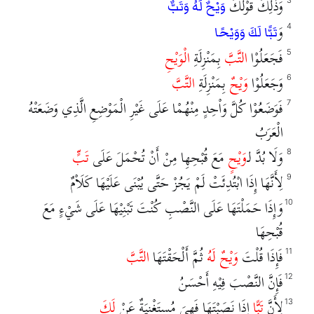
وَذٰلِكَ قَوْلُكَ
3
وَيْحٌ لَهُ وَتَبٌّ
وَ
4
تَبًّا لَكَ وَوَيْحًا
فَجَعَلُوْا
التَّبَّ
بِمَنْزِلَةِ
الْوَيْحِ
5
وَجَعَلُوْا
وَيْحٌ
بِمَنْزِلَةِ
التَّبَّ
6
فَوَضَعُوْا كُلَّ وَاْحِدٍ مِنْهُمْا عَلَى غَيْرِ الْمَوْضِعِ الَّذِي وَضَعَتْهُ
7
الْعَرَبُ
وَلَا بُدَّ لـ
وَيْحٍ
مَعَ قُبْحِهِا مِنْ أَنْ تُحْمَلَ عَلَى
تَبٍّ
8
لِأَنَّهَا إِذَا ابْتُدِئَتْ لَمْ يَجُزْ حَتَّى يُبْنَى عَلَيْهَا كَلَاْمٌ
9
وَإِذَا حَمَلْتَهَا عَلَى النَّصْبِ كُنْتَ تَبْنِيْهَا عَلَى شَيْءٍ مَعَ
10
قُبْحِهَا
فَإِذَا قُلْتَ
وَيْحٌ لَهُ
ثُمَّ أَلْحَقْتَهَا
التَّبَّ
11
فَإِنَّ النَّصْبَ فِيْهِ أَحْسَنُ
12
لِأَنَّ
تَبًّا
إِذَا نَصَبْتَهَا فَهِيَ مُستَغْنِيَةٌ عَنْ
لَكَ
13