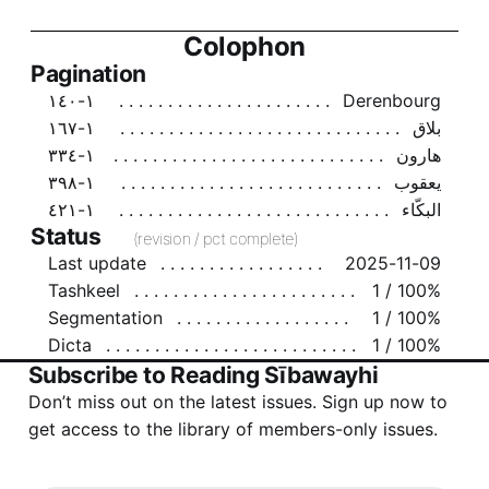
Colophon
Pagination
١-١٤٠
Derenbourg
بلاق
١-١٦٧
هارون
١-٣٣٤
يعقوب
١-٣٩٨
البكّاء
١-٤٢١
Status
(revision / pct complete)
Last update
2025-11-09
Tashkeel
1 / 100%
Segmentation
1 / 100%
Dicta
1 / 100%
Subscribe to Reading Sībawayhi
Don’t miss out on the latest issues. Sign up now to
get access to the library of members-only issues.