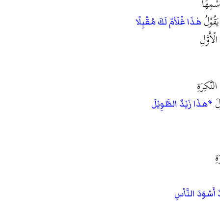
اسْمِهَا
 يَقُوْلُ
هٰذَا غُلَاْمٌ لَكَ مُقْبِلًا
لْأَوَّلِ
لنَّكِرَةِ
ْلَ
*هٰذَا زَيْدٌ الطَّوِيْلَ
ةِ
 أَسْوَدَ النَّاْسِ