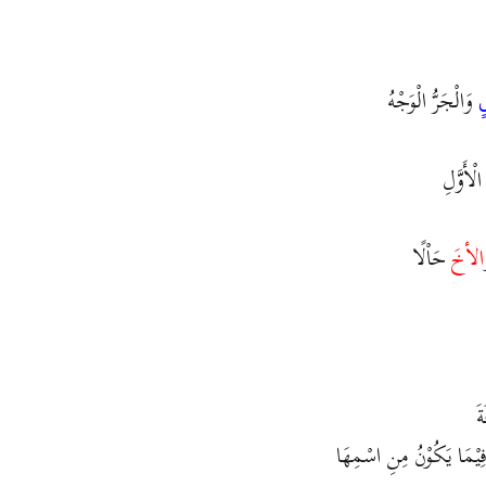
وَالْجَرُّ الْوَجْهُ
ٍ
لْأَوَّلِ
الأخَ
حَاْلًا
ةَ
ِ فِيْمَا يَكُوْنُ مِنِ اسْمِهَا