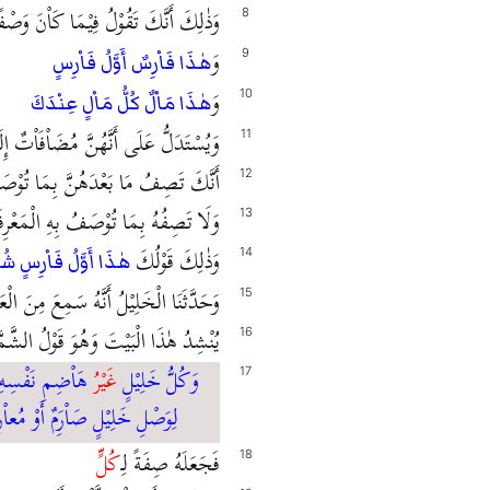
وَذٰلِكَ أَنَّكَ تَقُوْلُ فِيْمَا كَاْنَ وَصْف
8
وَ
9
هٰذَا فَاْرِسٌ أَوَّلُ فَاْرِسٍ
وَ
10
هٰذَا مَاْلٌ كُلُّ مَاْلٍ عِنْدَكَ
وَيُسْتَدَلُّ عَلَى أَنَّهُنَّ مُضَاْفَاْتٌ إِل
11
أَنَّكَ تَصِفُ مَا بَعْدَهُنَّ بِمَا تُوْصَف
12
وَلَا تَصِفُهُ بِمَا تُوْصَفُ بِهِ الْمَعْرِفَ
13
وَذٰلِكَ قَوْلُكَ
14
هٰذَا أَوَّلُ فَاْرِسٍ شُ
وَحَدَّثَنَا الْخَلِيْلُ أَنَّهُ سَمِعَ مِنَ الْعَ
15
يُنْشِدُ هٰذَا الْبَيْتَ وَهُوَ قَوْلُ الشَّمّ
16
وَكُلُّ خَلِيْلٍ
غَيْرُ
هَاْضِمِ نَفْسِهِ
17
لِوَصْلِ خَلِيْلٍ صَاْرَِمٌ أَوْ مُعاْرِ
فَجَعَلَهُ صِفَةً لِـ
كُلٍّ
18