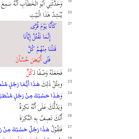
وَحَدَّثَنِي أَبُو الْخَطَّاْبِ أَنَّهُ سَمِعَ م
19
يُنْشِدُ هٰذَا الْبَيْتِ
20
كَأَنَّا يَوْمَ قُرَّى
21
إِنَّمَا نَقْتُلُ إِيَّاْنَا
قَتَلْنَا مِنْهُمُ كُلَّ
فَتًى
أَبْيَضَ حُسَّاْنَ
فَجَعَلَهُ وَصْفًا لـ
كُلٍّ
22
ومِثْلُ ذٰلِكَ
23
هٰذَا أَيُّمَا رَجُلٍ مُنْ
وَ
24
هٰذَا حَسْبُكَ مِنْ رَجُلٍ مُنْطَلِ
وَيَدُلُّكَ عَلَى أَنَّهُ نَكِرَةٌ
25
أَنَّكَ تَصِفُ بِهِ النَّكِرَةَ
26
فَتَقُوْلُ
27
هٰذَا رَجُلٌ حَسْبُكَ مِنْ رَ
28