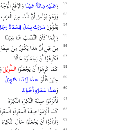
وَ
وَالرَّفْعُ الْوَجْهُ
52
عَلَيْهِ مِائَةٌ عَيْنًا
وَزَعَمَ يُوْنُسُ أَنَّ نَاْسًا مِنَ الْعَرَبِ
53
يَقُوْلُوْنَ
54
مَرَرْتُ بِمَاْءٍ قِعْدَةَ رَجُل
وَإِنَّمَا كَاْنَ النَّصْبُ هُنَا بَعِيْدًا
55
مِنْ قِبَلِ أَنَّ هٰذَا يَكُوْنُ مِنْ صِفَةِ ا
56
فَكَرِهُوْا أَنْ يَجْعَلُوْهُ حَاْلًا
57
كَمَا كَرِهُوْا أَنْ يَجْعَلُوْا
الطَّوِيْلَ
وَ
58
حِيْنَ قَاْلُوْا
59
هٰذَا زَيْدٌ الطَّوِيْلُ
وَ
60
هٰذَا عَمْرٌو أَخُوْكَ
فَأَلْزَمُوْا صِفَةَ النَّكِرَةِ النَّكِرَةَ
61
كَمَا أَلْزَمُوْا صِفَةَ الْمَعْرِفَةِ الْمَعْرِفَ
62
وَأَرَاْدُوْا أَنْ يَجْعَلُوْا حَاْلَ النَّكِرَة
63
64