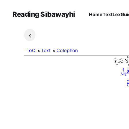
Reading Sībawayhi
Home
Text
Lex
Gui
›
ToC
Text
Colophon
َّا نَكِرَةً
ْبِلٌ
ٌ