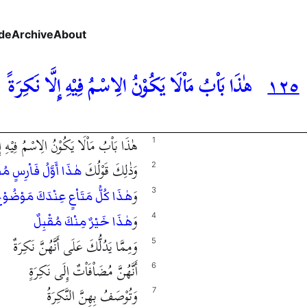
de
Archive
About
١٢٥
هٰذَا بَاْبُ مَاْلَا يَكُوْنُ الِاسْمُ فِيْهِ إِلَّا نَكِرَةً
هٰذَا بَاْبُ مَاْلَا يَكُوْنُ الِاسْمُ فِيْهِ إِل
1
وَذٰلِكَ قَوْلُكَ
2
هٰذَا أَوَّلُ فَاْرِسٍ مُق
وَ
3
هٰذَا كُلُّ مَتَاْعٍ عِنْدَكَ مَوْضُوْع
وَ
4
هٰذَا خَيْرٌ مِنْكَ مُقْبِلٌ
وَمِمَّا يَدُلُّكَ عَلَى أَنَّهُنَّ نَكِرَةٌ
5
أَنَّهُنَّ مُضَاْفَاْتٌ إِلَى نَكِرَةٍ
6
وَتُوْصَفُ بِهِنَّ النَّكِرَةُ
7