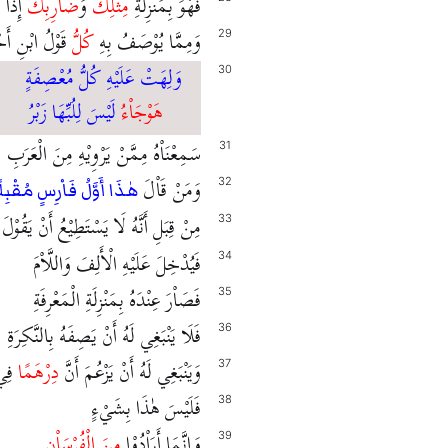
فهُوَ بِمَنْزِلَةِ
مِثْلِكَ
وَ
ضَاْرِبِكَ
إِذَا أ
وَمِمَّا يُوْصَفُ بِهِ
كُلُّ
قَوْلُ ابْنِ أَح
29
وَلِهَتْ عَلَيْهِ كُلُّ مُعْصِفَةٍ
30
هَوْجَاْءُ
لَيْسَ لِلُبِّهَا زَبْرُ
سَمِعْنَاْهُ مِمَّنْ يَرْوِيْهِ مِنَ الْعَرَبِ
31
وَمَنْ قَاْلَ
32
هٰذَا أَوَّلُ فَاْرِسٍ مُقْبِلً
مِنْ قِبَلِ أَنَّهُ لَا يَسْتَطِيْعُ أَنْ يَقُوْلَ
33
فَيُدْخِلَ عَلَيْهِ الْأَلِفَ وَاللَّاْمَ
34
فَصَاْرَ عِنْدَهُ بِمَنْزِلَةِ الْمَعْرِفَةِ
35
فَلَا يَنْبَغِي لَهُ أَنْ يَصِفَهُ بِالنَّكِرَةِ
36
وَيَنْبَغِي لَهُ أَنْ يَزْعُمَ أَنَّ
دِرْهَمًا
فِي 
37
فَلَيْسَ هٰذَا بِشَيْءٍ
38
وَإِنَّمَا أَرَاْدُوْا
مِنَ الْفُرْسَاْنِ
39