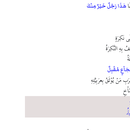
ًا
هٰذَا رَجُلٌ خَيْرٌ مِنْكَ
َى نَكِرَةٍ
ُ بِهِ النَّكِرَةُ
ةُ
جَاْعٍ مُقْبِلٌ
رَبِ مَنْ يُوْثَقُ بِعرَبِيَّتِهِ
َاْخِ
زُ