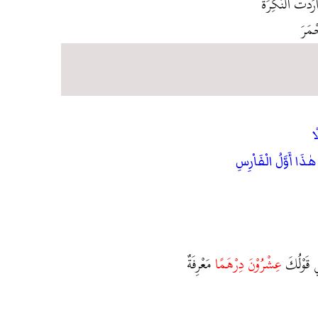
َرَدْتَ النَّكِرَةَ
ْمَرَ
ا
هٰذَا أَوَّلُ الْفَاْرِسِ
قَوْلُكَ
عِشْرُوْنَ دِرْهَمًا
مَعْرِفَةٌ