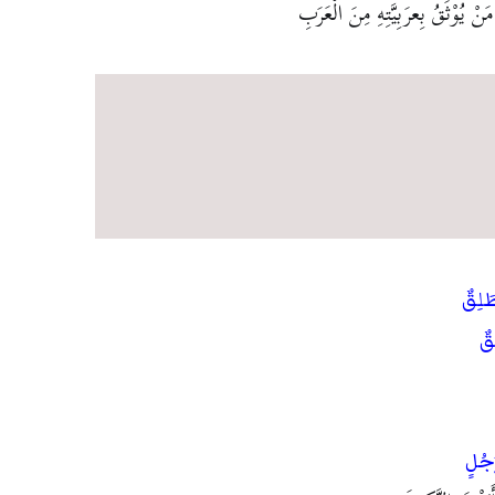
َنْ يُوْثَقُ بِعرَبِيَّتِهِ مِنَ الْعَرَبِ
طَلِقٌ
قٌ
جُلٍ