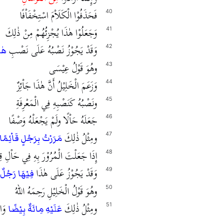
فَحَذَفُوْا الْكَلَاْمَ اسْتِخْفَاْفًا
40
وَجَعَلُوْا هٰذَا يُجْزِئُهُمْ مِنْ ذٰلِكَ
41
وَقَدْ يَجُوْزُ نَصْبُهُ عَلَى نَصْبِ
42
هٰذ
وهُوَ قَوْلُ عِيْسَى
43
وَزَعَمَ الْخَلِيْلُ أَنَّ هٰذَا جَاْئِزٌ
44
ونَصْبُهُ كَنَصْبِهِ فِي الْمَعْرِفَةِ
45
جَعَلَهُ حَاْلًا ولَمْ يَجْعَلْهُ وَصْفًا
46
ومِثْلُ ذٰلِكَ
47
مَرَرْتُ بِرَجُلٍ قَاْئِمًا
إِذَا جَعَلْتَ الْمُرُوْرَ بِهِ فِي حَاْلِ قِيَ
48
وَقَدْ يَجُوْزُ عَلَى هٰذَا
49
فِيْهَا رَجُلٌ 
وهُوَ قَوْلُ الْخَلِيْلِ رَحِمَهُ اللهُ
50
ومِثْلُ ذٰلِكَ
وَالر
51
عَلَيْهِ مِائَةٌ بِيْضًا