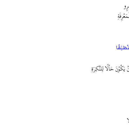
رٍو
َعْرِفَةِ
ْطَلِقًا
نْ يَكُوْنَ حَاْلًا لِلنَّكِرَةِ
ا