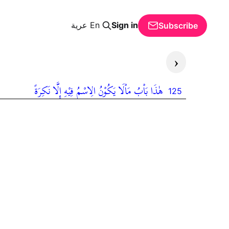
Sign in
En
عرية
Subscribe
‹
هٰذَا بَاْبُ مَاْلَا يَكُوْنُ الِاسْمُ فِيْهِ إِلَّا نَكِرَةً
125