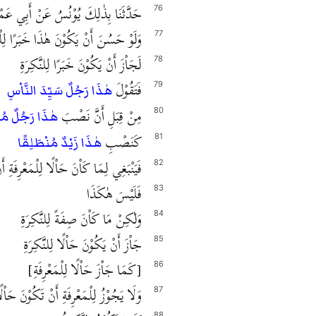
حَدَّثَنَا بِذٰلِكَ يُوْنُسُ عَنْ أَبِي عَمْ
76
وَلَوْ حَسُنَ أَنْ يَكُوْنَ هٰذَا خَبَرًا لِلْم
77
لَجَاْزَ أَنْ يَكُوْنَ خَبَرًا لِلنَّكِرَةِ
78
فَتَقُوْلَ
79
هٰذَا رَجُلٌ سَيِّدَ النَّاْسِ
مِنْ قِبَلِ أَنَّ نَصْبَ
80
هٰذَا رَجُلٌ مُن
كَنَصْبِ
81
هٰذَا زَيْدٌ مُنْطَلِقًا
فَيَنْبَغِي لِمَا كَاْنَ حَاْلًا لِلْمَعْرِفَةِ أَ
82
فَلَيْسَ هٰكَذَا
83
وَلٰكِنْ مَا كَاْنَ صِفَةً لِلنَّكِرَةِ
84
جَاْزَ أَنْ يَكُوْنَ حَاْلًا لِلنَّكِرَةِ
85
[كَمَا جَاْزَ حَاْلًا لِلْمَعْرِفَةِ]
86
وَلَا يَجُوْزُ لِلْمَعْرِفَةِ أَنْ تَكُوْنَ حَاْلً
87
88