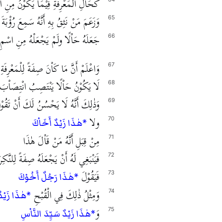
كَحَاْلِ الْمَعْرِفَةِ فِيْمَا يَكُوْنُ مِنِ 
وَزَعَمَ مَنْ نَثِقُ بِهِ أَنَّهُ سَمِعَ رُؤْبَةَ
65
جَعَلَهُ حَاْلًا ولَمْ يَجْعَلْهُ مِنِ اسْمِ ا
66
وَاعْلَمْ أَنَّ مَا كَاْنَ صِفَةً لِلْمَعْرِفَةِ
67
لَا يَكُوْنُ حَاْلًا يَنْتَصِبُ انْتِصَاْبَ ا
68
وَذٰلِكَ أَنَّهُ لَا يَحْسُنُ لَكَ أَنْ تَقُو
69
ولا
70
*هٰذَا زَيْدٌ أَخَاْكَ
مِنْ قِبَلِ أَنَّهُ مَنْ قَاْلَ هٰذَا
71
فَيَنْبَغِي لَهُ أَنْ يَجْعَلَهُ صِفَةً لِلنَّكِرَ
72
فَيَقُوْلَ
73
*هٰذَا رَجُلٌ أَخُوْكَ
وَمِثْلُ ذٰلِكَ فِي الْقُبْحِ
74
*هٰذَا زَيْدٌ
وَ
75
*هٰذَا زَيْدٌ سَيِّدَ النَّاْسِ