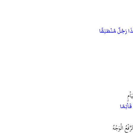
َا رَجُلٌ مُنْطَلِقًا
اْمٍ
قَاْئِمًا
َّفْعُ الْوَجْهُ