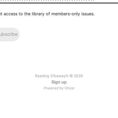
et access to the library of members-only issues.
ubscribe
Reading Sībawayhi © 2026
Sign up
Powered by Ghost