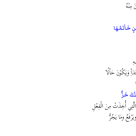
َ مِنْهُ
ٍ خَاْتَمُهَا
هِ
دَأِ وَيَكُوْنَ حَاْلًا
تُكَ خَزٌّ
 الَّتِي أُخِذَتْ مِنَ الْفِعْلِ
رْفَعُ ومَا يَجُرُّ