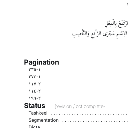
رْتَفَعَ بِالْفِعْلِ
ي الِاسْمِ مَجْرَى الرَّاْفِعِ وَالنَّاْصِبِ
Pagination
١-٢٣٥
١-٢٧٤
٢-١١٧
٢-١١٤
٢-١٩٩
Status
(revision / pct complete)
Tashkeel
Segmentation
Dicta