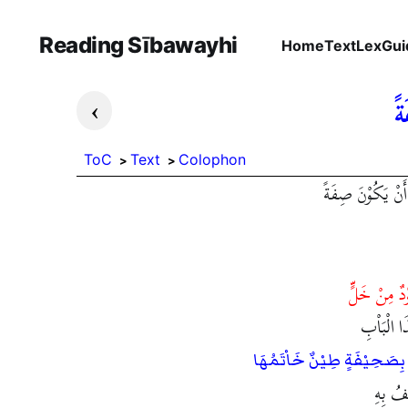
Reading Sībawayhi
Home
Text
Lex
Gui
›
ةً
ToC
Text
Colophon
 أَنْ يَكُوْنَ صِفَةً
وْدٌ مِنْ خَلٍّ
ا الْبَاْبِ
بِصَحِيْفَةٍ طِيْنٌ خَاْتَمُهَا
فُ بِهِ