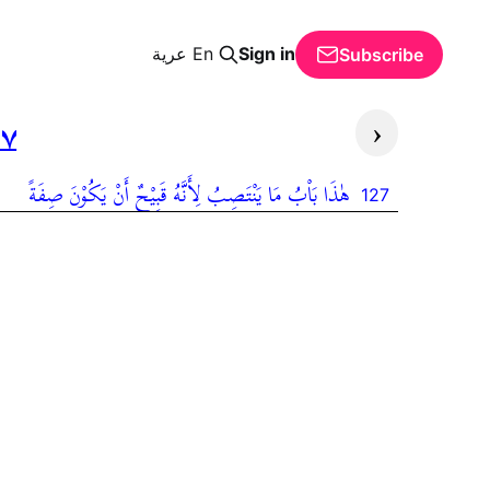
Sign in
En
عرية
Subscribe
‹
٧
هٰذَا بَاْبُ مَا يَنْتَصِبُ لِأَنَّهُ قَبِيْحٌ أَنْ يَكُوْنَ صِفَةً
127