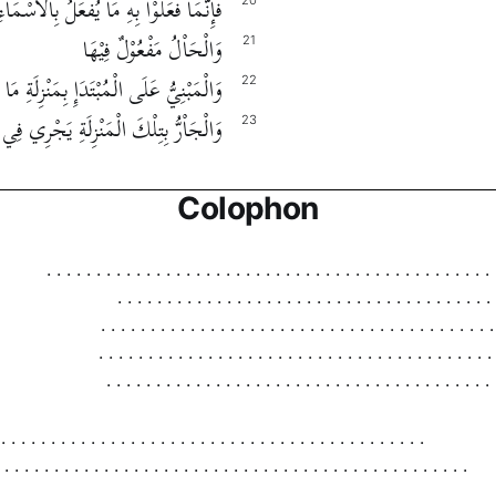
فَإِنَّمَا فَعَلُوْا بِهِ مَا يُفْعَلُ بِالْأَسْمَاْءِ
20
وَالْحَاْلُ مَفْعُوْلٌ فِيْهَا
21
وَالْمَبْنِيُّ عَلَى الْمُبْتَدَإِ بِمَنْزِلَةِ مَا ا
22
وَالْجَاْرُّ بِتِلْكَ الْمَنْزِلَةِ يَجْرِي فِ
23
Colophon