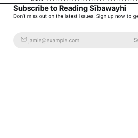
Subscribe to Reading Sībawayhi
Don’t miss out on the latest issues. Sign up now to g
S
jamie@example.com