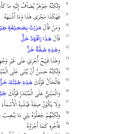
وَلٰكِنَّهُ جَوْهَرٌ يُضَاْفُ إِلَيْهِ مَا كَاْن
8
فَهٰكَذَا مَجْرَى هٰذَا وَمَا أَشْبَهَهُ
9
وَمَنْ قَاْلَ
10
مَرَرْتُ بِصَحِيْفَةٍ طِيْن
قَاْلَ
11
هٰذَا رَاْقُوْدٌ خَلٌّ
و
12
هٰذِهِ صُفَّةٌ خَزٌّ
وَهٰذَا قَبِيْحٌ أُجْرِيَ عَلَى غَيْرِ وَجْهِ
13
وَلٰكِنَّهُ حَسَنٌ أَنْ يُبْنَى عَلَى الْمُبْتَ
14
فَالْحَاْلُ قَوْلُكَ
15
هٰذِهِ جُبَّتُكَ خَزًّا
وَالْمَبْنِيُّ عَلَى الْمُبْتَدَإِ قَوْلُكَ
16
جُبَّ
وَلَا يَكُوْنُ صِفَةً فَيُشْبِهُ الْأَسْمَاْءَ
17
ولٰكِنَّهُمْ جَعَلُوْهُ يَلِي مَا يَنْصِبُ ويَ
18
فَأَجْرِهِ كَمَا أَجْرَوْهُ
19