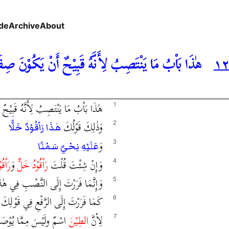
de
Archive
About
١٢
هٰذَا بَاْبُ مَا يَنْتَصِبُ لِأَنَّهُ قَبِيْحٌ أَنْ يَكُوْنَ صِفَ
هٰذَا بَاْبُ مَا يَنْتَصِبُ لِأَنَّهُ قَبِيْحٌ
1
وَذٰلِكَ قَوْلُكَ
2
هٰذَا رَاْقُوْدٌ خَلًّا
وَ
3
عَلَيْهِ نِحْيٌ سَمْنًا
وَإِنْ شِئْتَ قُلْتَ
رَاْقُوْدُ خَلٍّ
وَ
رَاْقُ
4
وَإِنَّمَا فَرَرْتَ إِلَى النَّصْبِ فِي هٰذَ
5
كَمَا فَرَرْتَ إِلَى الرَّفْعِ فِي قَوْلِكَ
6
لِأنَّ
الطِيْنَ
اسْمٌ ولَيْسَ مِمَّا يُوْصَ
7