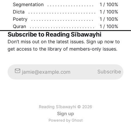
Segmentation
1 / 100%
Dicta
1 / 100%
Poetry
1 / 100%
Quran
1 / 100%
Subscribe to Reading Sībawayhi
Don’t miss out on the latest issues. Sign up now to
get access to the library of members-only issues.
Subscribe
jamie@example.com
Reading Sībawayhi © 2026
Sign up
Powered by Ghost