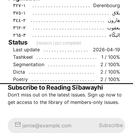
١-٣٢٧
Derenbourg
بلاق
١-٣٧٥
هارون
٢-٣٤٤
يعقوب
٢-٣٦٢
البكّاء
٣-٢٦٥
Status
(revision / pct complete)
Last update
2026-04-19
Tashkeel
1 / 100%
Segmentation
2 / 100%
Dicta
2 / 100%
Poetry
2 / 100%
Subscribe to Reading Sībawayhi
Don’t miss out on the latest issues. Sign up now to
get access to the library of members-only issues.
Subscribe
jamie@example.com