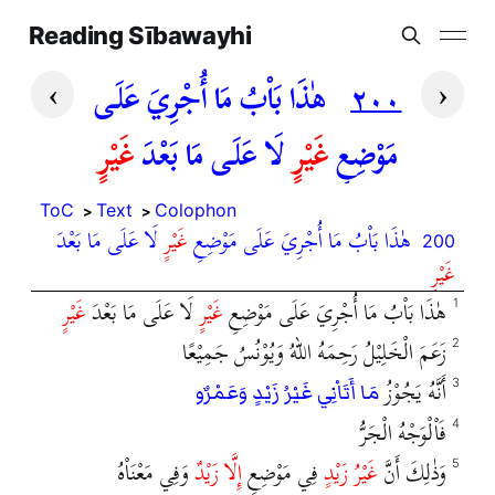
Reading Sībawayhi
›
‹
٢٠٠
هٰذَا بَاْبُ مَا أُجْرِيَ عَلَى
مَوْضِعِ
غَيْرٍ
لَا عَلَى مَا بَعْدَ
غَيْرٍ
ToC
Text
Colophon
هٰذَا بَاْبُ مَا أُجْرِيَ عَلَى مَوْضِعِ
غَيْرٍ
لَا عَلَى مَا بَعْدَ
200
غَيْرٍ
هٰذَا بَاْبُ مَا أُجْرِيَ عَلَى مَوْضِعِ
غَيْرٍ
لَا عَلَى مَا بَعْدَ
غَيْرٍ
1
زَعَمَ الْخَلِيْلُ رَحِمَهُ اللهُ وَيُوْنُسُ جَمِيْعًا
2
أَنَّهُ يَجُوْزُ
3
مَا أَتَاْنِي غَيْرُ زَيْدٍ وَعَمْرٌو
فَاْلْوَجْهُ الْجَرُّ
4
وَذٰلِكَ أَنَّ
غَيْرُ زَيْدٍ
فِي مَوْضِعِ
إِلَّا زَيْدٌ
وَفِي مَعْنَاْهُ
5