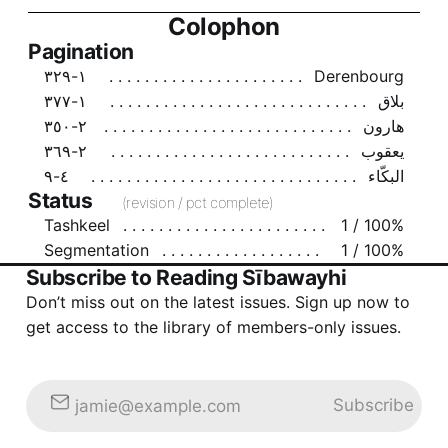
Colophon
Pagination
١-٣٢٩
Derenbourg
١-٣٧٧
بلاق
٢-٣٥٠
هارون
٢-٣٦٩
يعقوب
٤-٩
البكّاء
Status
(revision / pct complete)
Tashkeel
1 / 100%
Segmentation
1 / 100%
Subscribe to Reading Sībawayhi
Don’t miss out on the latest issues. Sign up now to
get access to the library of members-only issues.
Subscribe
jamie@example.com