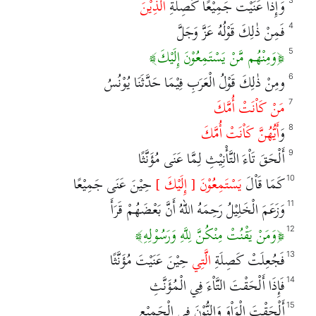
وَإِذَا عَنَيْت جَمِيْعًا كَصِلَةِ
الَّذِيْنَ
3
فَمِنْ ذٰلِكَ قَوْلُهُ عَزَّ وَجَلَّ
4
وَمِنْهُم مَّنْ يَسْتَمِعُوْنَ إِلَيْكَ
5
ومِنْ ذٰلِكَ قَوْلُ الْعَرَبِ فِيْمَا حَدَّثَنَا يُوْنُسُ
6
مَنْ كَاْنَتْ أُمَّكَ
7
وَ
أَيُّهُنَّ كَاْنَتْ أُمَّكَ
8
أَلْحَقَ تَاْءَ التَّأْنِيْثِ لِمَّا عَنَى مُؤَنَّثًا
9
كَمَا قَاْلَ
يَسْتَمِعُوْنَ [ إِلَيْكَ ]
حِيْنَ عَنَى جَمِيْعًا
10
وَزَعَمَ الْخَلِيْلُ رَحِمَهُ اللهُ أَنَّ بَعْضَهُمْ قَرَأَ
11
وَمَنْ يَقْنُتْ مِنْكُنَّ لِلَّهِ وَرَسُوْلِهِ
12
فَجُعِلَتْ كَصِلَةِ
الَّتِي
حِيْنَ عَنَيْتَ مُؤَنَّثًا
13
فَإِذَا أَلْحَقْتَ التَّاْءَ فِي الْمُؤَنَّثِ
14
أَلْحَقْتَ الْوَاْوَ وَالنُّوْنَ فِي الْجَمِيْعِ
15