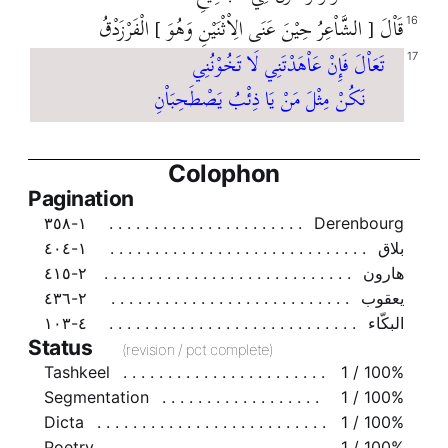
قَاْلَ [ الشَّاْعِرُ حِيْنَ عَنَى الِاْثْنَيْنِ وَهُوَ ] الْفَرْزَدْقُ
16
تَعَاْلَ فَإِنْ عَاْهَدْتَنِي لَا تَخُوْنُنِي
17
نَكُنْ مِثْلَ مَنْ يَا ذِئْبُ يَصْطَحِبَاْنِ
Colophon
Pagination
١-٣٥٨
Derenbourg
بلاق
١-٤٠٤
هارون
٢-٤١٥
يعقوب
٢-٤٣٦
البكّاء
٤-١٠٣
Status
(revision / pct complete)
Tashkeel
1 / 100%
Segmentation
1 / 100%
Dicta
1 / 100%
Poetry
1 / 100%