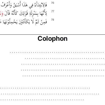
فَالِابْتِدَاْءُ فِي هٰذَا أَسْبَقُ وَأَعْرَفُ
76
لِأَنَّهَا بِمَنْزِلَةِ قَوْلِكَ كَأَنَّهُ قَاْلَ
وَنَ
77
فَمِنْ ثَمَّ لَا يَكَاْدُوْنَ يَحْمِلُوْنَهَا
78
Colophon