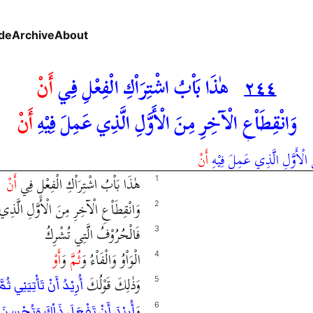
de
Archive
About
٢٤٤
هٰذَا بَاْبُ اشْتِرَاْكِ الْفِعْلِ فِي
أَنْ
وَانْقِطَاْعِ الْآخِرِ مِنَ الْأَوَّلِ الَّذِي عَمِلَ فِيْهِ
أَنْ
الْأَوَّلِ الَّذِي عَمِلَ فِيْهِ
أَنْ
هٰذَا بَاْبُ اشْتِرَاْكِ الْفِعْلِ فِي
أَنْ
1
وَانْقِطَاْعِ الْآخِرِ مِنَ الْأَوَّلِ الَّذِ
2
فَالْحُرُوْفُ الَّتِي تُشْرِكُ
3
الْوَاْوُ وَالْفَاْءُ وَ
ثُمَّ
وَ
أَوْ
4
وَذٰلِكَ قَوْلُكَ
5
أُرِيْدُ أَنْ تَأْتِيَنِي ثُم
وَ
6
أُرِيْدَ أَنْ تَفْعَلَ ذَاْكَ وَتُحْسِنَ