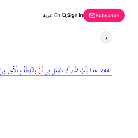
Sign in
En
عرية
Subscribe
‹
هٰذَا بَاْبُ اشْتِرَاْكِ الْفِعْلِ فِي
أَنْ
وَانْقِطَاْعِ الْآخِرِ مِنَ 
244