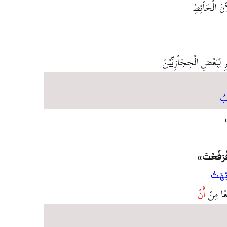
ْنَ الْحَاْئِطِ
 لِبَعْضِ الْحِجَاْزِيِّيْنَ
ْبُ
فَرَفَعْتَ
ُبْهَتُ
ِعًا مِنْ
أَنْ