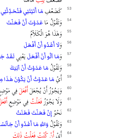
كَضَعْفِ
إ
53
مَا أَتَيْتَنِي فَتُحَدِّثُنِي
وَتَقُوْلُ مَا
54
عَدَوْتَ أَنْ فَعَلْتَ
وَهٰذَا هُوَ الْكَلَاْمُ
55
وَ
56
لَا أَعْدُو أَنْ أَفْعَلَ
وَ
يَعْنِي
57
مَا آلُو أَنْ أَفْعَلَ
لَقَدْ جَه
وَتَقُوْلُ
58
مَا عَدَوْتُ أَنْ آتِيَكَ
أَيْ
59
مَا عَدَوْتُ أَنْ يَكُوْنَ هٰذَا مِن
وَيَجُوْزُ أَنْ يُجْعَلَ
أَفْعَلَ
فِي مَوْضِع
60
وَلَا يَجُوْزُ
فَعَلْتُ
فِي مَوْضِعِ
أَفْعَل
61
نَحْوُ
62
إِنْ فَعَلْتَ فَعْلَتُ
وَتَقُوْلُ
63
وَاللهِ مَا أَعْدُو أَنْ جَاْلَسْت
أَيْ
أَنْ كُنْتُ فَعَلْتُ ذٰلِكَ
64