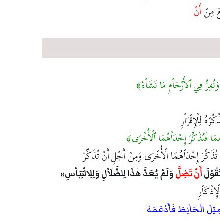
َعَ مِنْ
أَنْ
ْ وَنُقِرُّ فِي ٱلأَرْحَاْمِ مَا نَشَاْءُ
ُرْهُ لِلْإِقْرَاْرِ
ُمَا فَتُذَكِّرَ إِحْدَاْهُمَا ٱلْأُخْرَى
نْ تُذَكِّرَ إِحْدَاْهُمَا الْأُخْرَى وَمِنْ أَجْلِ أَنْ تُذَكِّرَ
َقُوْلَ
أَنْ تَضِلَّ
وَلَمْ يُعَدَّ هٰذَا لِلضَّلَاْلِ وَلِلِالْتِبَاْسِ
إِذْكَاْرِ
مِيْلَ الْحَاْئِطَ فَأَدْعَمَهُ