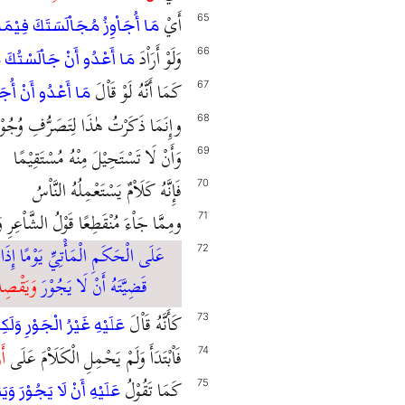
أَيْ
65
مَا أُجَاْوِزُ مُجَاْلَسَتَكَ فِيْم
وَلَوْ أَرَاْدَ
66
مَا أَعْدُو أَنْ جَاْلَسْتُكَ 
كَمَا أَنَّهُ لَوْ قَاْلَ
67
مَا أَعْدُو أَنْ أُج
وإِنَمَا ذَكَرْتُ هٰذَا لِتَصَرُّفِ وُجُوْهِهِ
68
وَأَنْ لَا تَسْتَحِيْلَ مِنْهُ مُسْتَقِيْمًا
69
فَإِنَّهُ كَلَاْمٌ يَسْتَعْمِلُهُ النَّاْسُ
70
ومِمَّا جَاْءَ مُنْقَطِعًا قَوْلُ الشَّاْعِرِ 
71
عَلَى الْحَكَمِ الْمَأْتِيِّ يَوْمًا إِذ
72
قَضِيَّتَهُ أَنْ لَا يَجُوْرَ
وَيَقْصِد
كَأَنَّهُ قَاْلَ
73
عَلَيْهِ غَيْرُ الْجَوْرِ وَلَكِ
فَاْبْتَدَأَ وَلَمْ يَحْمِلِ الْكَلَاْمَ عَلَى
أَ
74
كَمَا تَقُوْلُ
75
عَلَيْهِ أَنْ لَا يَجُوْرَ وَي