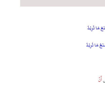
َعَ مَا تُرِيْدُ
َعُ مَا تُرِيْدُ
لَى
أَنْ