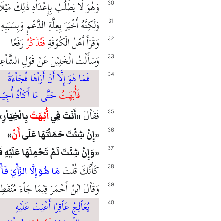
وَهُوَ لَا يَطْلُبُ بِإِعْدَاْدِ ذٰلِكَ مَيْلَا
30
وَلَكِنَّهُ أَخْبَرَ بِعِلَّةِ الدَّعْمِ وَبِسَبَبِهِ
31
وَقَرَأَ أَهْلُ الْكُوْفَةِ
فَتُذَكِّرُ
رَفْعًا
32
وَسَأَلْتُ الْخَلِيْلَ عَنْ قَوْلِ الشَّاْعِرِ
33
فَمَا هُوَ إِلَّا أَنْ أَرَاْهَا فُجَاْءَةً
34
فَأُبْهَتُ
حَتَّى مَا أَكَاْدُ أُجِي
فَقَاْلَ
35
أَنْتَ فِي
أُبْهَتُ
بِالْخِيَاْرِ
36
إِنْ شِئْتَ حَمَلْتَهَا عَلَى
أَنْ
37
وَإِنْ شِئْتَ لَمْ تَحْمِلْهَا عَلَيْهِ 
كَأَنَّكَ قُلْتَ
38
مَا هُوَ إِلَّا الرَّأْيُ فَأ
وَقَاْلَ ابْنُ أَحْمَرَ فِيْمَا جَاْءَ مُنْقَط
39
يُعَاْلِجُ عَاْقِرًا أَعْيَتْ عَلَيْهِ
40