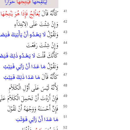
لِيُلْقِحَهَا
فَيَنْتِجُهَا
حُوَاْرَا
كَأَنَّهُ قَاْلَ
يُعَاْلِجُ فَإِذَا هُوَ يَنْتِجُهَا
41
وَإِنْ شِئْتَ عَلَى الِابْتِدَاْءِ
42
وَتَقُوْلُ
43
لَا يَعْدُو أَنْ يَأْتِيَكَ فَيَصْن
وَإِنْ شِئْتَ رَفَعْتَ
44
كَأَنَّكَ قُلْتَ
45
لَا يَعْدُو ذٰلِكَ فَيَصْن
وَتَقُوْلُ
46
مَا عَدَا أَنْ رَآنِي فَيَثِبُ
كَأَنَّهُ قَاْلَ
47
مَا عَدَا ذٰلِكَ فَيَثِبُ
لِأَنَّهُ لَيْسَ عَلَى أَوَّلِ الْكَلَاْمِ
48
فَإِنْ أَرَدْتَ أَنْ تَحْمِلَ الْكَلَاْمَ عَ
49
فَإِنَّ أَحْسَنَهُ وَوَجْهَهُ أَنْ تَقُوْلَ
50
51
مَا عَدَا أَنْ رَآنِي فَوَثَبَ
فَضَعُفَ
يَثِبُ
هَاْهُنَا
52