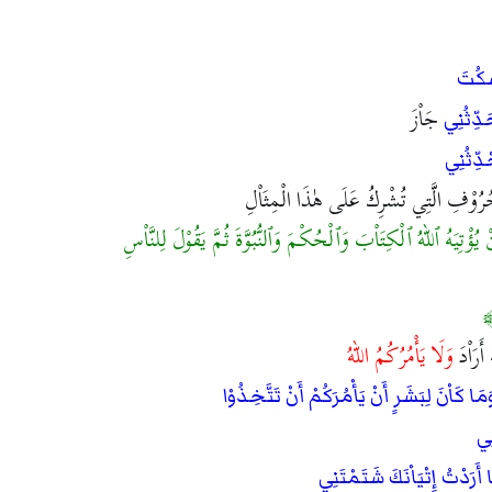
سْكُتَ
جَاْزَ
حَدِّثُنِي
حْدِّثُنِي
حُرُوْفِ الَّتِي تُشْرِكُ عَلَى هٰذَا الْمِثَاْلِ
 يُؤْتِيَهُ ٱللهُ ٱلْكِتَاْبَ وَٱلْحُكْمَ وَٱلنُّبُوَّةَ ثُمَّ يَقُوْلَ لِلنَّاْسِ
أَرَاْدَ
وَلَا يَأْمُرُكُمُ اللهُ
َمَا كَاْنَ لِبَشَرٍ أَنْ يَأْمُرَكُمْ أَنْ تَتَّخِذُوْا
نِي
ا أَرَدْتُ إِتْيَاْنَكَ شَتَمْتَنِي