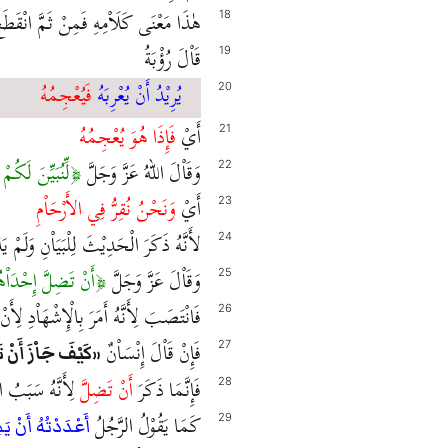
هٰذَا مَعْنَى كَلَاْمِهِ فَمِنْ ثَمَّ انْقَط
18
قَاْلَ رُؤْبَةُ
19
يُرِيْدُ أَنْ يُعْرِبَهُ
فَيُعْجِمُهُ
20
أَيْ
فَإِذَا هُوَ يُعْجِمُهُ
21
وَقَاْلَ اللهُ عَزَّ وَجَلَّ
لِّنُبَيِّنَ لَكُم
22
أَيْ
وَنَحْنُ نُقِرُّ فِي الأَرْحَاْمِ
23
لأَنَّهُ ذَكَرَ الْحَدِيْثَ لِلْبَيَاْنِ وَلَمْ يَذْك
24
وَقَاْلَ عَزَّ وَجَلَّ
أَنْ تَضِلَّ إِحْدَاْه
25
فَانْتَصَبَ لِأَنَّهُ أَمَرَ بِالْإِشْهَاْدِ لِأَ
26
فَإِنْ قَاْلَ إِنْسَاْنٌ
27
كَيْفَ جَاْزَ أَنْ ت
فَإِنَّمَا ذَكَرَ
أَنْ تَضِلَّ
لِأَنَّهُ سَبَبُ الْ
28
كَمَا يَقُوْلُ الرَّجُلُ
29
أَعْدَدْتُهُ أَنْ يَ