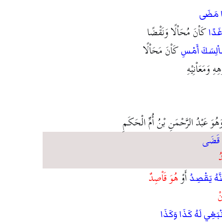
َا مَضَى
كَاْنَ مُحَاْلًا وَنَقْضًا
غَدًا
كَاْنَ مَحَاْلًا
َاْلِسَكَ أَمْسِ
 وَمَعَاْنِيْهِ
وَهُوَ عَبْدُ الرَّحْمَنِ بْنُ أُمِّ الْحَكَمِ
َا قَضَى
ُ
أَوْ
هُوَ قَاْصِدٌ
نَّهُ يَقْصِدُ
نْ
َنْبَغِي لَهُ كَذَا وَكَذَا