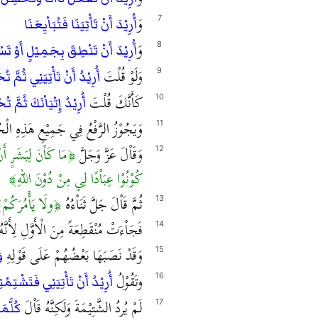
وَ
7
أُرِيْدَ أَنْ تَأْتِيَنَا فَتُبَاْيِعَنَا
وَ
8
أُرِيْدَ أَنْ تَنْطِقَ بِجَمِيْلٍ أَوْ تَ
وَلَوْ قُلْتَ
9
أُرِيْدُ أَنْ تَأْتِيَنِي ثُمَّ تُ
كَأَنَّكَ قُلْتَ
10
أُرِيْدُ إِتْيَاْنَكَ ثُمَّ تُ
وَيَجُوْزُ الرَّفْعُ فِي جَمِيْعِ هَذِهِ الْ
11
وَقَاْلَ عَزَّ وَجَلَّ
مَا كَاْنَ لِبَشَرٍ أَنْ
12
كُوْنُوْا عِبَاْدًا لِي مِنْ دُوْنَ اللهِ
ثُمَّ قَاْلَ جَلَّ ثَنَاْءُهُ
ولَا يَأْمُرَكُمْ
13
فَجَاْءَتْ مُنْقَطِعَةً مِنَ الْأَوَّلِ لِأَنَّهُ 
14
وَقَدْ نَصَبَهَا بَعْضُهُمْ عَلَى قَوْلِهِ
15
و
وتَقُوْلُ
16
أُرِيْدُ أَنْ تَأْتِيَنِي فَتَشْتِمُ
لَمْ يُرِدُ الشَّتِيْمَةَ وَلَكِنَّهُ قَاْلَ
17
كُلَّمَ