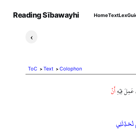
Reading Sībawayhi
Home
Text
Lex
Gui
›
ToC
Text
Colophon
ي عَمِلَ فِيْهِ
أَنْ
َّ تُحَدِّثَنِي