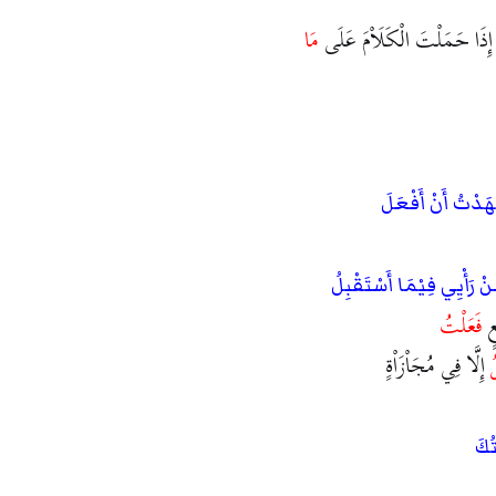
ِذَا حَمَلْتَ الْكَلَاْمَ عَلَى
مَا
َدْتُ أَنْ أَفْعَلَ
ْ رَأْيِي فِيْمَا أَسْتَقْبِلُ
ٍ
فَعَلْتُ
ُ
إِلَّا فِي مُجَاْزَاْةٍ
ُكَ