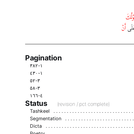
وْلُكَ
 عَلَى
أَنْ
Pagination
١-٣٨٢
١-٤٣٠
٣-٥٢
٣-٥٨
٤-١٦٦
Status
(revision / pct complete)
Tashkeel
Segmentation
Dicta
Poetry