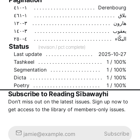
١-٤١٠
Derenbourg
بلاق
١-٤٦١
هارون
٣-١٢٠
يعقوب
٣-١٤٠
البكّاء
٤-٢٥٠
Status
(revision / pct complete)
Last update
2025-10-27
Tashkeel
1 / 100%
Segmentation
1 / 100%
Dicta
1 / 100%
Poetry
1 / 100%
Subscribe to Reading Sībawayhi
Don’t miss out on the latest issues. Sign up now to
get access to the library of members-only issues.
Subscribe
jamie@example.com