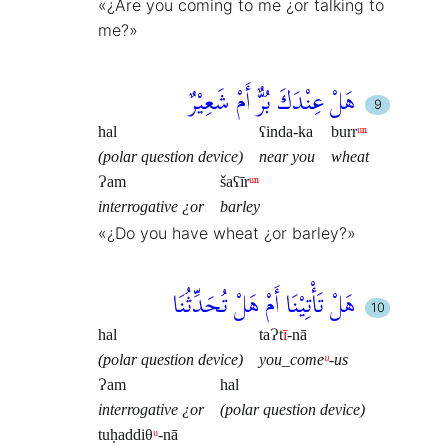
«¿Are you coming to me ¿or talking to
me?»
هَلْ عِنْدَكَ بُرٌّ أَمْ شَعِيْرٌ
hal
ʕinda-ka
burr
ᵘⁿ
(polar question device)
near you
wheat
Ɂam
šaʕīr
ᵘⁿ
interrogative ¿or
barley
«¿Do you have wheat ¿or barley?»
هَلْ تَأْتِيْنَا أَمْ هَلْ تُحَدِّثُنَا
hal
taɁt
ī
-nā
(polar question device)
you_come
ᵘ
-us
Ɂam
hal
interrogative ¿or
(polar question device)
tuḥaddiθ
ᵘ
-nā