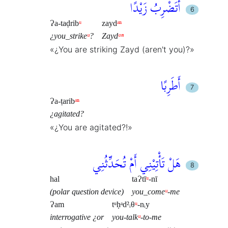
أَتَضْرِبُ زَيْدًا
Ɂa-taḍrib
ᵘ
zayd
ᵃⁿ
¿you_strike
ᵘ
?
Zayd
ᵃⁿ
«¿You are striking Zayd (aren't you)?»
أَطَرِبًا
Ɂa-ṭarib
ᵃⁿ
¿agitated?
«¿You are agitated?!»
هَلْ تَأْتِيْنِي أَمْ تُحَدِّثُنِي
hal
taɁtī
ᵘ
-nī
(polar question device)
you_come
ᵘ
-me
Ɂam
tᵘḥᵃd²ᵢθ
ᵘ
-nᵢy
interrogative ¿or
you-talk
ᵘ
-to-me