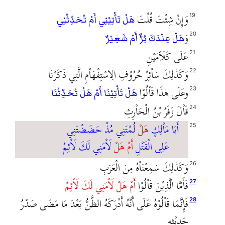
وَإِنْ شِئْتَ قُلْتَ
19
هَلْ تَأْتِيْنِي أَمْ تُحَدِّثُنِي
وَ
20
هَلْ عِنْدَكَ بُرٌّ أَمْ شَعِيْرٌ
عَلَى كَلَاْمَيْنِ
21
وَكَذٰلِكَ سَاْئِرُ حُرُوْفِ الِاسْتِفْهَاْمِ الَّتِي ذَكَرْنَا
22
وعَلَى هٰذَا قَاْلُوْا
23
هَلْ تَأْتِيْنَا أَمْ هَلْ تُحَدِّثُنَا
قَاْلَ زَفَرُ بْنُ الْحَاْرِثِ
24
أَبَا مَاْلِكٍ
هَلْ
لُمْتَنِي مُذْ حَضَضْتَنِي
25
عَلِى الْقَتْلِ
أَمْ هَلْ
لَاْمَنِي لَكَ لَاْئِمُ
وَكَذٰلِكَ سَمِعْنَاْهُ مِنَ الْعَرَبِ
26
فَأَمَّا الَّذِيْنَ قَاْلُوْا
أَمْ هَلْ لَاْمَنِي لَكَ لَاْئِمُ
27
فَإِنَّمَا قَاْلُوْهُ عَلَى أَنَّهُ أَدْرَكَهُ الظَّنُّ بَعْدَ مَا مَضَى صَدْرُ
28
حَدِيْثِهِ