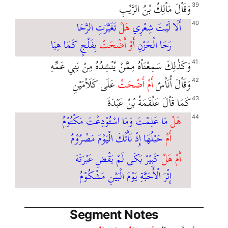
وَقَاْلَ مَاْلِكُ بْنُ الرَّيْبِ
39
أَلَا لَيْتَ شِعْرِي
هَلْ
تَغَيَّرَتِ الرَّحَا
40
رَحَا الْحَزْنِ
أَوْ أَضْحَتْ
بِفَلْجٍ كَمَا هِيَا
وَكَذٰلِكَ سَمِعْنَاْهُ مِمَّنْ يُنْشِدُهُ مِنْ بَنِي عَمِّهِ
41
وَقَاْلَ أُنَاْسٌ
أَمْ أَضْحَتْ
عَلَى كَلَاْمَيْنِ
42
كَمَا قَاْلَ عَلْقَمَةُ بْنُ عَبْدَةَ
43
هَلْ
مَا عَلِمْتَ وَمَا اسْتُوْدِعْتَ مَكْتُوْمُ
44
أَمْ
حَبْلُهَا إِذْ نَأَتْكَ الْيَوْمَ مَصْرُوْمُ
أَمْ هَلْ
كَبِيْرٌ بَكَى لَمْ يَقْضِ عَبْرَتَهَ
إِثْرَ الْأَحَبَّةِ يَوْمَ الْبَيْنِ مَشْكُوْمُ
Segment Notes