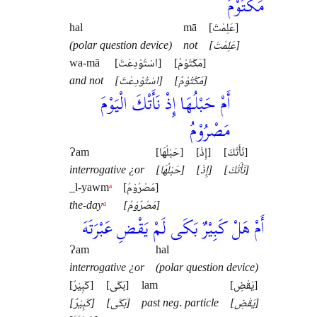
مَكْتُوْمُ
hal
mā
[عَلِمْتَ]
(polar question device)
not
[عَلِمْتَ]
wa-mā
[اسْتُوْدِعْتَ]
[مَكْتُوْمُ]
and not
[اسْتُوْدِعْتَ]
[مَكْتُوْمُ]
أَمْ حَبْلُهَا إِذْ نَأَتْكَ الْيَوْمَ
مَصْرُوْمُ
Ɂam
[حَبْلُهَا]
[إِذْ]
[نَأَتْكَ]
interrogative ¿or
[حَبْلُهَا]
[إِذْ]
[نَأَتْكَ]
_l-yawm
ᵃ
[مَصْرُوْمُ]
the-day
ᵃ
[مَصْرُوْمُ]
أَمْ هَلْ كَبِيْرٌ بَكَى لَمْ يَقْضِ عَبْرَتَهَ
Ɂam
hal
interrogative ¿or
(polar question device)
[كَبِيْرٌ]
[بَكَى]
lam
[يَقْضِ]
[كَبِيْرٌ]
[بَكَى]
past neg. particle
[يَقْضِ]