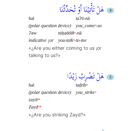
هَلْ تَأْتِيْنَا أَوْ تُحَدِّثُنَا
hal
taɁt
ī
-nā
(polar question device)
you_come
ᵘ
-us
Ɂaw
tuḥaddiθ
ᵘ
-nā
indicative ¡or
you-talk
ᵘ
-to-me
«¿Are you either coming to us ¡or
talking to us?»
هَلْ تَضْرِبُ زَيْدًا
hal
taḍrib
ᵘ
(polar question device)
you_strike
ᵘ
zayd
ᵃⁿ
Zayd
ᵃⁿ
«¿Are you striking Zayd?»