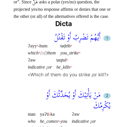
هَلْ
or”. Since
asks a polar (yes/no) question, the
projected yes/no response affirms or denies that one or
the other (or all) of the alternatives offered is the case.
Dicta
أَيَّهُمْ تَضْرِبُ أَوْ تَقْتُلُ
Ɂayy
ᵃ
-hum
taḍrib
ᵘ
which
ᵃ
of
them
you_strike
ᵘ
Ɂaw
taqtul
ᵘ
indicative ¡or
he_kills
ᵘ
«Which of them do you strike ¡or kill?»
مَنْ يَأْتِيْكَ أَوْ يُحَدِّثُكَ أَوْ
يُكْرِمُكَ
man
yaɁt
ī
-ka
Ɂaw
who
he_comes
ᵘ
-you
indicative ¡or