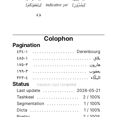
[يَنْفَعُوْنَكُمْ]
indicative ¡or
[يَضُرُّوْنَ]
Colophon
Pagination
١-٤٣٤
Derenbourg
١-٤٨٥
بلاق
٣-١٧٥
هارون
٣-١٩٩
يعقوب
٤-٣٢٣
البكّاء
Status
(revision / pct complete)
Last update
2026-05-21
Tashkeel
2 / 100%
Segmentation
1 / 100%
Dicta
1 / 100%
Poetry
2 / 100%