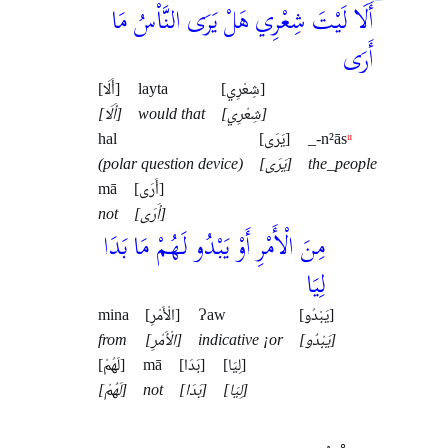
أَلَا لَيْتَ شِعْرِي هَلْ يَرَى النَّاْسُ مَا
أَرَى
[أَلَا]
layta
[شِعْرِي]
[أَلَا]
would that
[شِعْرِي]
hal
[يَرَى]
_-n²ās
ᵘ
(polar question device)
[يَرَى]
the_people
mā
[أَرَى]
not
[أَرَى]
مِنَ الْأَمْرِ أَوْ يَبْدُو لَهُمْ مَا بَدَا
لِيَا
mina
[الْأَمْرِ]
Ɂaw
[يَبْدُو]
from
[الْأَمْرِ]
indicative ¡or
[يَبْدُو]
[لَهُمْ]
mā
[بَدَا]
[لِيَا]
[لَهُمْ]
not
[بَدَا]
[لِيَا]