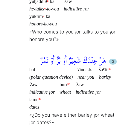
yuḥaddiθ
ᵘ
-ka
Ɂaw
he-talks
ᵘ
-to-you
indicative ¡or
yukrim
ᵘ
-ka
honors-he-you
«Who comes to you ¡or talks to you ¡or
honors you?»
هَلْ عِنْدَكَ شَعِيْرٌ أَوْ بُرٌّ أَوْ تَمْرٌ
hal
ʕinda-ka
šaʕīr
ᵘⁿ
(polar question device)
near you
barley
Ɂaw
burr
ᵘⁿ
Ɂaw
indicative ¡or
wheat
indicative ¡or
tamr
ᵘⁿ
dates
«¿Do you have either barley ¡or wheat
¡or dates?»