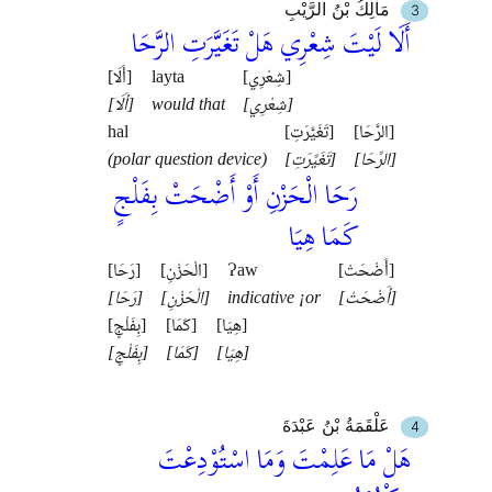
مَاْلِكُ بْنُ الرَّيْبِ
أَلَا لَيْتَ شِعْرِي هَلْ تَغَيَّرَتِ الرَّحَا
[أَلَا]
layta
[شِعْرِي]
[أَلَا]
would that
[شِعْرِي]
hal
[تَغَيَّرَتِ]
[الرَّحَا]
(polar question device)
[تَغَيَّرَتِ]
[الرَّحَا]
رَحَا الْحَزْنِ أَوْ أَضْحَتْ بِفَلْجٍ
كَمَا هِيَا
[رَحَا]
[الْحَزْنِ]
Ɂaw
[أَضْحَتْ]
[رَحَا]
[الْحَزْنِ]
indicative ¡or
[أَضْحَتْ]
[هِيَا]
[كَمَا]
[بِفَلْجٍ]
[هِيَا]
[كَمَا]
[بِفَلْجٍ]
عَلْقَمَةُ بْنُ عَبْدَةَ
هَلْ مَا عَلِمْتَ وَمَا اسْتُوْدِعْتَ