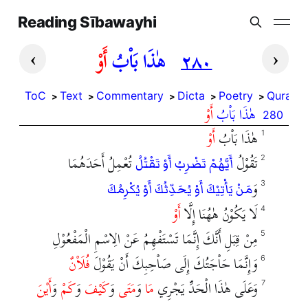
Reading Sībawayhi
›
‹
أَوْ
هٰذَا بَاْبُ
٢٨٠
ToC
Text
Commentary
Dicta
Poetry
Quran
هٰذَا بَاْبُ
أَوْ
280
هٰذَا بَاْبُ
أَوْ
1
تَقُوْلُ
تُعْمِلُ أَحَدَهُمَا
2
أَيَّهُمْ تَضْرِبُ أَوْ تَقْتُلُ
وَ
3
مَنْ يَأْتِيْكَ أَوْ يُحَدِّثُكَ أَوْ يُكْرِمُكَ
لَا يَكُوْنُ هٰهُنَا إِلَّا
أَوْ
4
مِنْ قِبَلِ أَنَّكَ إِنَّمَا تَسْتَفْهِمُ عَنْ الِاسْمِ الْمَفْعُوْلِ
5
وَإِنَّمَا حَاْجَتُكَ إِلَى صَاْحِبِكَ أَنْ يَقُوْلَ
فُلَاْنٌ
6
وَعَلَى هٰذَا الْحَدِّ يَجْرِي
مَا
وَ
مَتَى
وَ
كَيْفَ
وَ
كَمْ
وَ
أَيْنَ
7