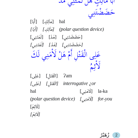
أَبَا مَاْلِكٍ هَلْ لُمْتَنِي مُذْ
حَضَضْتَنِي
[أَبَا]
[مَاْلِكٍ]
hal
[أَبَا]
[مَاْلِكٍ]
(polar question device)
[حَضَضْتَنِي]
[مُذْ]
[لُمْتَنِي]
[حَضَضْتَنِي]
[مُذْ]
[لُمْتَنِي]
عَلِى الْقَتْلِ أَمْ هَلْ لَاْمَنِي لَكَ
لَاْئِمُ
[عَلِى]
[الْقَتْلِ]
Ɂam
[عَلِى]
[الْقَتْلِ]
interrogative ¿or
hal
[لَاْمَنِي]
la-ka
(polar question device)
[لَاْمَنِي]
for-you
[لَاْئِمُ]
[لَاْئِمُ]
زُهَيْرُ