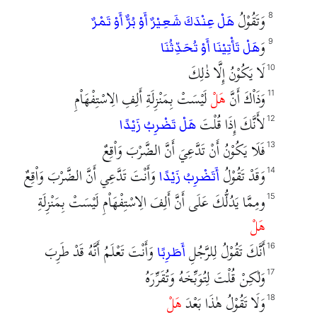
وَتَقُوْلُ
8
هَلْ عِنْدَكَ شَعِيْرٌ أَوْ بُرٌّ أَوْ تَمْرٌ
وَ
9
هَلْ تَأْتِيْنَا أَوْ تُحَدِّثُنَا
لَا يَكُوْنُ إِلَّا ذٰلِكَ
10
وَذَاْكَ أَنَّ
هَلْ
لَيْسَتْ بِمَنْزِلَةِ أَلِفِ الِاسْتِفْهَاْمِ
11
لأَنَّكَ إِذَا قُلْتَ
12
هَلْ تَضْرِبُ زَيْدًا
فَلَا يَكُوْنُ أَنْ تَدَّعِيَ أَنَّ الضَّرْبَ وَاْقِعٌ
13
وَقَدْ تَقُوْلُ
وَأَنْتَ تَدَّعِي أَنَّ الضَّرْبَ وَاْقِعٌ
14
أَتَضْرِبُ زَيْدًا
ومِمَّا يَدُلُّكَ عَلَى أَنَّ أَلِفَ الِاسْتِفْهَاْمِ لَيْسَتْ بِمَنْزِلَةِ
15
هَلْ
أَنَّكَ تَقُوْلُ لِلرَّجُلِ
وَأَنْتَ تَعْلَمُ أَنَّهُ قَدْ طَرِبَ
16
أَطَرِبًا
وَلٰكِنْ قُلْتَ لِتُوَبِّخَهُ وَتُقَرِّرَهُ
17
وَلَا تَقُوْلُ هٰذَا بَعْدَ
هَلْ
18