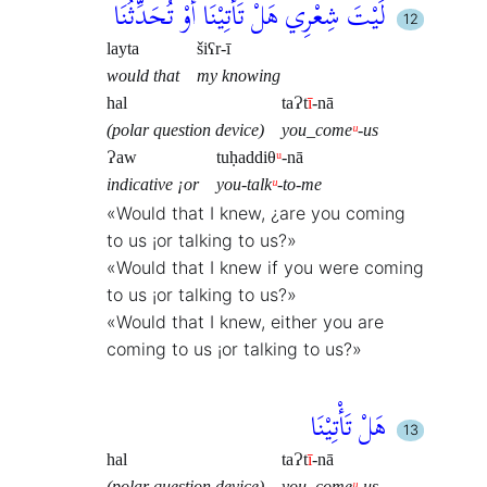
لَيْتَ شِعْرِي هَلْ تَأْتِيْنَا أَوْ تُحَدِّثُنَا
layta
šiʕr-ī
would that
my knowing
hal
taɁt
ī
-nā
(polar question device)
you_come
ᵘ
-us
Ɂaw
tuḥaddiθ
ᵘ
-nā
indicative ¡or
you-talk
ᵘ
-to-me
«Would that I knew, ¿are you coming
to us ¡or talking to us?»
«Would that I knew if you were coming
to us ¡or talking to us?»
«Would that I knew, either you are
coming to us ¡or talking to us?»
هَلْ تَأْتِيْنَا
hal
taɁt
ī
-nā