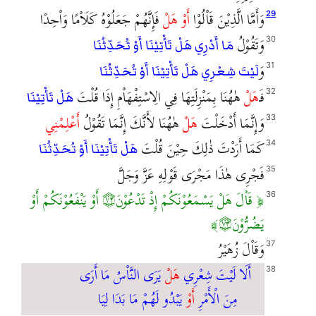
وَأَمَّا الَّذِيْنَ قَاْلُوْا
أَوْ هَلْ
فَإِنَّهُمْ جَعَلُوْهُ كَلَاْمًا وَاْحِدًا
29
وَتَقُوْلُ
30
مَا أَدْرِي هَلْ تَأْتِيْنَا أَوْ تُحَدِّثُنَا
وَ
31
لَيْتَ شِعْرِي هَلْ تَأْتِيْنَا أَوْ تُحَدِّثُنَا
فَـ
هَلْ
هٰهُنَا بِمَنْزِلَتِهَا فِي الِاسْتِفْهَاْمِ إِذَا قُلْتَ
32
هَلْ تَأْتِيْنَا
وَإِنَّمَا أَدْخَلْتَ
هَلْ
هٰهُنَا لأَنَّكَ إِنَّمَا تَقُوْلُ
أَعْلِمْنِي
33
كَمَا أَرَدْتَ ذٰلِكَ حِيْنَ قُلْتَ
34
هَلْ تَأْتِيْنَا أَوْ تُحَدِّثُنَا
فَجْرِى هٰذَا مَجْرَى قَوْلِهِ عَزَّ وَجَلَّ
35
قَاْلَ هَلْ يَسْمَعُوْنَكُمْ إِذْ تَدْعُوْنَ۝٧٢ أَوْ يَنْفَعُوْنَكُمْ أَوْ
36
يَضُرُّوْنَ۝٧٣
وَقَاْلَ زُهَيْرُ
37
أَلَا لَيْتَ شِعْرِي
هَلْ
يَرَى النَّاْسُ مَا أَرَى
38
مِنَ الْأَمْرِ
أَوْ
يَبْدُو لَهُمْ مَا بَدَا لِيَا