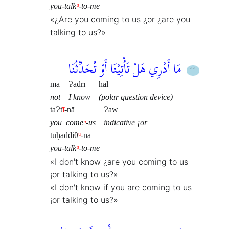
you-talk
ᵘ
-to-me
«¿Are you coming to us ¿or ¿are you
talking to us?»
مَا أَدْرِي هَلْ تَأْتِيْنَا أَوْ تُحَدِّثُنَا
mā
Ɂadrī
hal
not
I know
(polar question device)
taɁt
ī
-nā
Ɂaw
you_come
ᵘ
-us
indicative ¡or
tuḥaddiθ
ᵘ
-nā
you-talk
ᵘ
-to-me
«I don't know ¿are you coming to us
¡or talking to us?»
«I don't know if you are coming to us
¡or talking to us?»