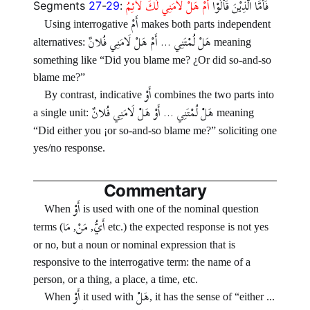
فَأَمَّا الَّذِيْنَ قَاْلُوْا
أَمْ هَلْ لَاْمَنِي لَكَ لَاْئِمُ
Segments
27
-
29
:
أَمْ
Using interrogative
makes both parts independent
هَلْ لُمْتَنِي ... أَمْ هَلْ لَامَنِي فُلانٌ
alternatives:
meaning
something like “Did you blame me? ¿Or did so-and-so
blame me?”
أَوْ
By contrast, indicative
combines the two parts into
هَلْ لُمْتَنِي ... أَوْ هَلْ لَامَنِي فُلانٌ
a single unit:
meaning
“Did either you ¡or so-and-so blame me?” soliciting one
yes/no response.
Commentary
أَوْ
When
is used with one of the nominal question
أَيُّ
مَنْ
مَا
terms (
,
,
etc.) the expected response is not yes
or no, but a noun or nominal expression that is
responsive to the interrogative term: the name of a
person, or a thing, a place, a time, etc.
هَلْ
أَوْ
When
it used with
, it has the sense of “either ...