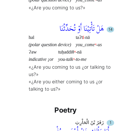
(polar question device)
you_come
ᵘ
-us
«¿Are you coming to us?»
هَلْ تَأْتِيْنَا أَوْ تُحَدِّثُنَا
hal
taɁt
ī
-nā
(polar question device)
you_come
ᵘ
-us
Ɂaw
tuḥaddiθ
ᵘ
-nā
indicative ¡or
you-talk
ᵘ
-to-me
«¿Are you coming to us ¿or talking to
us?»
«¿Are you either coming to us ¿or
talking to us?»
Poetry
زَفَرُ بْنُ الْحَاْرِثِ