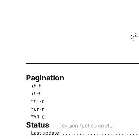
حْوِهِ
Pagination
٢-١٢
٢-١٢
٣-٢٢٠
٣-٢٤٢
٤-٣٧٦
Status
(revision / pct complete)
Last update