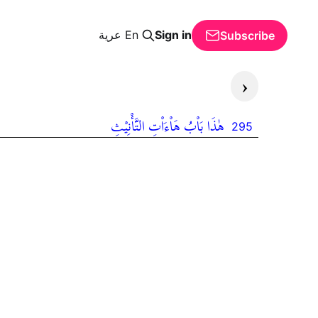
Sign in
En
عرية
Subscribe
‹
هٰذَا بَاْبُ هَاْءَاْتِ التَّأْنِيْثِ
295