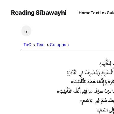
Reading Sībawayhi
Home
Text
Lex
Gui
›
ToC
Text
Colophon
ِلتَّأْنِيْثِ
ْمَعْرِفَةِ وَيَنْصَرِفُ فِي النَّكِرَةِ
َةِ وَإِنَّمَا هَذِهِ لِلتَّأْنِيْثِ
ا تَرَكَ صَرْفَ مَا فِيْهِ أَلْفُ التَّأْنِيْثِ
تْ عِنْدَهُمْ فِي الِاسْمِ
 إِلَى اسْمٍ