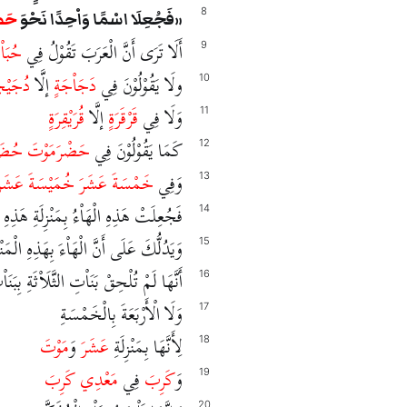
8
فَجُعِلَا اسْمًا وَاْحِدًا نَحْوَ
حَضْ
أَلَا تَرَى أَنَّ الْعَرَبَ تَقُوْلُ فِي
حُبَا
9
ولَا يَقُوْلُوْنَ فِي
دَجَاْجَةٍ
إلَّا
دُجَيْج
10
وَلَا فِي
قَرْقَرَةٍ
إلَّا
قُرَيْقِرَةٍ
11
كَمَا يَقُوْلُوْنَ فِي
حَضْرَمَوْتَ
حُضَي
12
وَفِي
خَمْسَةَ عَشَرَ
خُمَيْسَةَ عَشَرَ
13
فَجُعِلَتْ هَذِهِ الْهَاْءُ بِمَنْزِلَةِ هَذِهِ ال
14
وَيَدُلُّكَ عَلَى أَنَّ الْهَاْءَ بِهَذِهِ الْمَنْزِ
15
أَنَّهَا لَمْ تُلْحِقْ بَنَاْتِ الثَّلَاْثَةِ بِبَنَا
16
وَلَا الْأَرْبَعَةَ بِالْخَمْسَةِ
17
لِأَنَّهَا بِمَنْزِلَةِ
عَشَرَ
وَ
مَوْتَ
18
وَ
كَرِبَ
فِي
مَعْدِي كَرِبَ
19
20