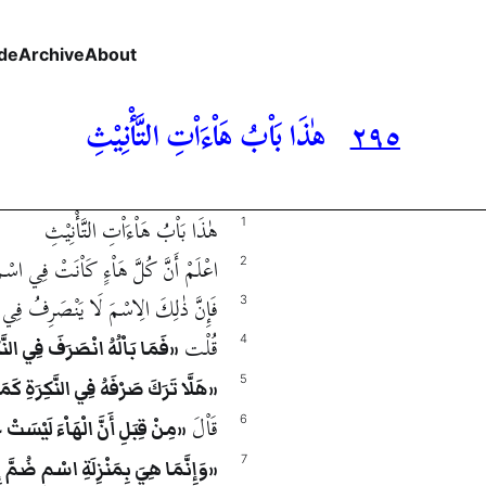
de
Archive
About
٢٩٥
هٰذَا بَاْبُ هَاْءَاْتِ التَّأْنِيْثِ
هٰذَا بَاْبُ هَاْءَاْتِ التَّأْنِيْثِ
1
اعْلَمْ أَنَّ كُلَّ هَاْءٍ كَاْنَتْ فِي اسْمٍ ل
2
فَإِنَّ ذٰلِكَ الِاسْمَ لَا يَنْصَرِفُ فِي ال
3
قُلْت
4
فَمَا بَاْلُهُ انْصَرَفَ فِي النَّكِر
5
هَلَّا تَرَكَ صَرْفَهُ فِي النَّكِرَةِ كَمَ
قَاْلَ
6
مِنْ قِبَلِ أَنَّ الْهَاْءَ لَيْسَ
7
وَإِنَّمَا هِيَ بِمَنْزِلَةِ اسْمٍ ضُمَّ