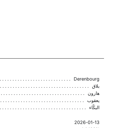
Derenbourg
بلاق
هارون
يعقوب
البكّاء
2026-01-13