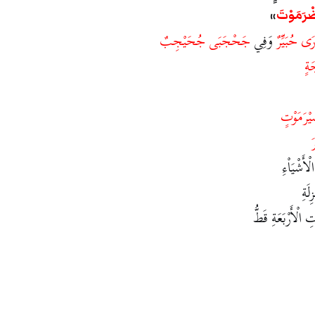
رَمَوْتَ
ْرَى
حُبَيِّرٌ
وَفِي
جَحْجَبَى
جُحَيْجِبٌ
َةٍ
ْرَمَوْتٍ
ْأَشْيَاْءِ
لَةِ
ْتِ الْأَرْبَعَةِ قَطُّ