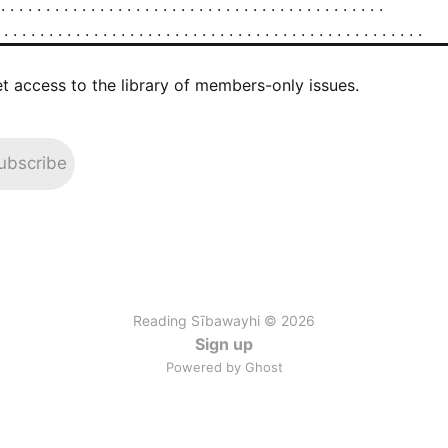
et access to the library of members-only issues.
ubscribe
Reading Sībawayhi © 2026
Sign up
Powered by Ghost