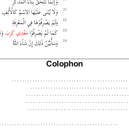
وَإنَّمَا تَلْحَقُ بِنَاْءَ الْمُذَكَّرِ
وَلَا يُبْنَى عَلَيْهَا الِاسْمُ كَالْأَلِفِ
21
وَلَمْ يَصْرِفُوْهَا فِي الْمَعْرِفَةِ
22
كَمَا لَمْ يَصْرِفُوْا
مَعْدِي كَرِبَ
وَنَ
23
وَسَأُبَيِّنُ ذٰلِكَ إِنْ شَاْءَ اللهُ
24
Colophon