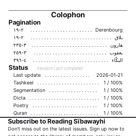
Colophon
Pagination
٢-١٩
Derenbourg
بلاق
٢-١٩
هارون
٣-٢٣٥
يعقوب
٣-٢٥٩
البكّاء
٤-٣٩٦
Status
(revision / pct complete)
Last update
2026-01-21
Tashkeel
1 / 100%
Segmentation
1 / 100%
Dicta
1 / 100%
Poetry
1 / 100%
Quran
1 / 100%
Subscribe to Reading Sībawayhi
Don’t miss out on the latest issues. Sign up now to