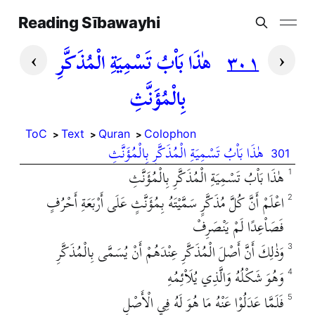
Reading Sībawayhi
›
‹
٣٠١
هٰذَا بَاْبُ تَسْمِيَةِ الْمُذَكَّرِ
بِالْمُؤَنَّثِ
ToC
Text
Quran
Colophon
هٰذَا بَاْبُ تَسْمِيَةِ الْمُذَكَّرِ بِالْمُؤَنَّثِ
301
هٰذَا بَاْبُ تَسْمِيَةِ الْمُذَكَّرِ بِالْمُؤَنَّثِ
1
اعْلَمْ أَنَّ كُلَّ مُذَكَّرٍ سَمَّيْتَهُ بِمُؤَنَّثٍ عَلَى أَرْبَعَةِ أَحْرُفٍ
2
فَصَاْعِدًا لَمْ يَنْصَرِفْ
وَذٰلِكَ أَنَّ أَصْلَ الْمُذَكَّرِ عِنْدَهُمْ أَنْ يُسَمَّى بِالْمُذَكَّرِ
3
وَهُوَ شَكْلُهُ وَالَّذِي يُلَاْئِمُهِ
4
فَلَمَّا عَدَلُوْا عَنْهُ مَا هُوَ لَهُ فِي الْأَصْلِ
5