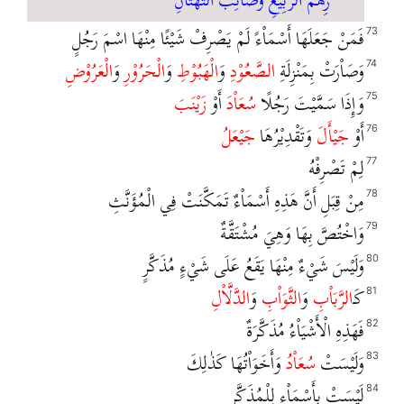
فَمَنْ جَعَلَهَا أَسْمَاْءً لَمْ يَصْرِفْ شَيْئًا مِنْهَا اسْمَ رَجُلٍ
73
وَصَاْرَتْ بِمَنْزِلَةِ
الصَّعُوْدِ
وَ
الْهَبُوْطِ
وَ
الْحَرُوْرِ
وَ
الْعَرُوْضِ
74
وَإِذَا سَمَّيْتَ رَجُلًا
سُعَاْدَ
أَوْ
زَيْنَبَ
75
أَوْ
جَيْأَلَ
وَتَقْدِيْرُهَا
جَيْعَلُ
76
لِمْ تَصْرِفْهُ
77
مِنْ قِبَلِ أَنَّ هَذِهِ أَسْمَاْءٌ تَمَكَّنَتْ فِي الْمُؤَنَّثِ
78
وَاخْتُصَّ بِهَا وَهِيَ مُشْتَقَّةٌ
79
وَلَيْسَ شَيْءٌ مِنْهَا يَقَعُ عَلَى شَيْءٍ مُذَكَّرٍ
80
كَـ
الرَّبَاْبِ
وَ
الثَّوَاْبِ
وَ
الدَّلَّاْلِ
81
فَهَذِهِ الْأَشْيَاْءُ مُذَكَّرَةٌ
82
وَلَيْسَتْ
سُعَاْدُ
وَأَخَوَاْتُهَا كَذٰلِكَ
83
لَيْسَتْ بِأَسْمَاْءٍ لِلْمُذَكَّرِ
84