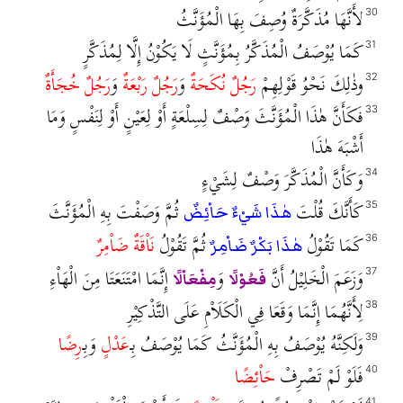
لأَنَّهَا مُذَكَّرَةٌ وُصِفَ بِهَا الْمُؤَنَّثُ
30
كَمَا يُوْصَفُ الْمُذَكَّرُ بِمُؤَنَّثٍ لَا يَكُوْنُ إِلَّا لِمُذَكَّرٍ
31
وذٰلِكَ نَحْوُ قَوْلِهِمْ
رَجُلٌ نُكَحَةٌ
وَ
رَجُلٌ رَبْعَةٌ
وَ
رَجُلٌ خُجَأَةٌ
32
فَكَأَنَّ هٰذَا الْمُؤَنَّثَ وَصْفٌ لِسِلْعَةٍ أَوْ لِعَيْنٍ أَوْ لِنَفْسٍ وَمَا
33
أَشْبَهَ هٰذَا
وَكَأَنَّ الْمُذَكَّرَ وَصْفٌ لِشَيْءٍ
34
كَأَنَّكَ قُلْتَ
ثُمَّ وَصَفْتَ بِهِ الْمُؤَنَّثَ
35
هٰذَا شَيْءٌ حَاْئِضٌ
كَمَا تَقُوْلُ
ثُمَّ تَقُوْلُ
نَاْقَةٌ ضَاْمِرٌ
36
هٰذَا بَكْرٌ ضَاْمِرٌ
وَزَعَمَ الْخَلِيْلُ أَنَّ
وَ
إِنَّمَا امْتَنَعَتَا مِنَ الْهَاْءِ
37
فَعُوْلًا
مِفْعَاْلًا
لِأَنَّهُمَا إِنَّمَا وَقَعَا فِي الْكَلَاْمِ عَلَى التَّذْكِيْرِ
38
وَلَكِنَّهُ يُوْصَفُ بِهِ الْمُؤَنَّثُ كَمَا يُوْصَفُ بِـ
عَدْلٍ
وَبِـ
رِضًا
39
فَلَوْ لَمْ تَصْرِفْ
حَاْئِضًا
40
41