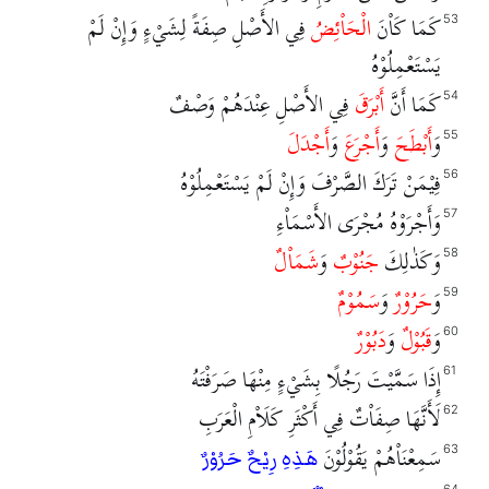
كَمَا كَاْنَ
الْحَاْئِضُ
فِي الأَصْلِ صِفَةً لِشَيْءٍ وَإِنْ لَمْ
53
يَسْتَعْمِلُوْهُ
كَمَا أَنَّ
أَبْرَقَ
فِي الأَصْلِ عِنْدَهُمْ وَصْفٌ
54
وَ
أَبْطَحَ
وَ
أَجْرَعَ
وَ
أَجْدَلَ
55
فِيْمَنْ تَرَكَ الصَّرْفَ وَإِنْ لَمْ يَسْتَعْمِلُوْهُ
56
وَأَجْرَوْهُ مُجْرَى الأَسْمَاْءِ
57
وَكَذٰلِكَ
جَنُوْبٌ
وَ
شَمَاْلٌ
58
وَ
حَرُوْرٌ
وَ
سَمُوْمٌ
59
وَ
قَبُوْلٌ
وَ
دَبُوْرٌ
60
إِذَا سَمَّيْتَ رَجُلًا بِشَيْءٍ مِنْهَا صَرَفْتَهُ
61
لَأَنَّهَا صِفَاْتٌ فِي أَكْثَرِ كَلَاْمِ الْعَرَبِ
62
سَمِعْنَاْهُمْ يَقُوْلُوْنَ
63
هَذِهِ رِيْحٌ حَرُوْرٌ