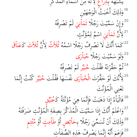
يُشَبِّهُهُ بِـ
ذِرَاْعٍ
لِأَنَّهُ مِنْ أَسْمَاْءِ الْمُذَكَّرِ
وَذٰلِكَ أَخْبَثُ الْوَجْهَيْنِ
19
وَإِنْ سَمَّيْتَ رَجُلًا
ثَمَاْنِيَ
لَمْ تَصْرِفْهُ
20
لِأَنَّ
ثَمَاْنِيَ
اسْمٌ لِمُؤَنَّثٍ
21
كَمَا أَنَّكَ لَا تَصْرِفُ رَجُلًا اسْمُهُ
ثُلَاْثُ
لِأَنَّ
ثُلَاْثَ
كَـ
عَنَاْقَ
22
وَلَوْ سَمَّيْتَ رَجُلًا
حُبَاْرَى
23
ثُمَّ حَقَّرْتَهُ فَقُلْتَ
حُبَيِّر
لَمْ تَصْرِفْهُ
24
لِأَنَّكَ لَوْ حَقَّرْتَ
الْحُبَاْرَى
نَفْسَهَا فَقُلْتَ
حُبَيِّر
كُنْتُ إِنَّمَا
25
تَعْنِي الْمُؤَنَّثَ
فَالْيَاْءُ إِذَا ذَهَبَتْ فَإِنَّمَا هِيَ مُؤَنَّثَةٌ كَـ
عُنَيِّقٍ
26
وَاعْلَمْ أَنَّكَ إِذَا سَمَّيْتَ الْمُذَكَّرَ بِصِفَةِ الْمُؤَنَّثِ صَرَفْتَهُ
27
وَذٰلِكَ أَنْ تُسَمِّيَ رَجُلًا بِـ
حَاْئِضٍ
أَوْ
طَاْمِثٍ
أَوْ
مُتْئِمٍ
28
فَزَعَمَ أَنَّهُ إِنَّمَا يَصْرِفُ هَذِهِ الصِّفَاْتِ
29