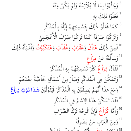
وَجَاْءُوْا بِمَا لَا يُلَاْئِمُهُ وَلَمْ يَكُنْ مِنْهُ
6
فَعَلُوْا ذٰلِكَ بِهِ
7
كَمَا فَعَلُوْا ذٰلِكَ بِتَسْمِيَتِهِمْ إِيَّاْهُ بِالْمُذَكَّرِ
8
وَتَرَكُوْا صَرْفَهُ كَمَا تَرَكُوْا صَرْفَ الْأَعْجَمِيِّ
9
فَمِنْ ذٰلِكَ
عَنَاْقُ
وَ
عَقْرَبُ
وَ
عُقَاْبُ
وَ
عَنْكَبُوْتُ
وَأَشْبَاْهُ ذٰلِكَ
10
وَسَأَلْتُهُ عَنْ
ذِرَاْعٍ
11
فَقَاْلَ
ذِرَاْعٌ
كَثُرَ تَسْمِيَتُهُمْ بِهِ الْمُذَكَّرَ
12
وَتَمَكَّنَ فِي الْمُذَكَّرِ وَصَاْرَ مِنْ أَسْمَاْئِهِ خَاْصَّةً عِنْدَهُمْ
13
وَمَعَ هٰذَا أَنَّهُمْ يَصِفُوْنَ بِهِ الْمُذَكَّرَ فَيَقُوْلُوْنَ
14
هٰذَا ثَوْبٌ ذِرَاْعٌ
فَقَدْ تَمَكَّنَ هٰذَا الِاسْمُ فِي الْمُذَكَّرِ
15
وَأَمَّا
كُرَاْعُ
فَإِنَّ الْوَجْهَ تَرْكُ الصَّرْفِ
16
وَمِنَ الْعَرَبِ مَنْ يَصْرِفُهُ
17
18