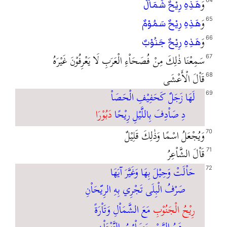
وَ
64
هَذِهِ رِيْحٌ شَمَاْلٌ
وَ
65
هَذِهِ رِيْحٌ سَمُوْمٌ
وَ
66
هَذِهِ رِيْحٌ جَنُوْبٌ
سَمِعْنَا ذٰلِكَ مِنْ فُصَحَاْءِ الْعَرَبِ لَا يَعْرِفُوْنَ غَيْرَهُ
67
قَاْلَ الْأَعْشَى
68
لَهَا زَجَلٌ كَحَفِيْفِ الْحَصَاْ
69
دِ صَاْدِفَ بِاللَّيْلِ رِيْحًا
دَبُوْرَا
وَيُجْعَلُ اسْمًا وَذٰلِكَ قَلِيْلٌ
70
قَاْلَ الشَّاْعِرُ
71
حَاْلَتْ وَحِيْلَ بِهَا وَغَيَّرَ آيَهَا
72
صَرْفُ الْبِلَى تَجْرِي بِهِ الرِيّحَاْنِ
رِيْحُ الْجَنُوْبِ
مَعَ الشَّمَاْلِ وَتَاْرَةً
رِهَمُ الرَّبِيْعِ وَصَاْئِبُ التَّهْتَاْنِ