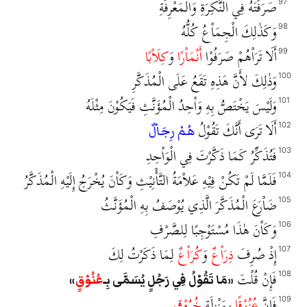
صَرَفْتَهُ فِي النَّكِرَةِ وَالْمَعْرِفَةِ
97
وَكَذٰلِكَ الْجِمَاْعُ كُلُّهُ
98
أَلَا تَرَاْهُمْ صَرَفُوْا
أَنْمَاْرًا
وَ
كِلَاْبًا
99
وَذٰلِكَ لأَنَّ هَذِهِ تَقَعُ عَلَى الْمُذَكَّرِ
100
وَلَيْسَ يَخْتَصُّ بِهِ وَاْحِدُ الْمُؤَنَّثِ فَيَكُوْنَ مِثْلَهُ
101
أَلَا تَرَى أَنَّكَ تَقُوْلُ
102
هُمْ رِجَاْلٌ
فَتُذَكِّرُ كَمَا ذَكَّرْتَ فِي الْوَاْحِدِ
103
فَلَمَّا لَمْ تَكُنْ فِيْهِ عَلاْمَةُ التَّأْنِيْثِ وَكَاْنَ يُخْرَجُ إِلَيْهِ الْمُذَكَّرُ
104
ضَاْرَعَ الْمُذَكَّرَ الَّذِي يُوْصَفُ بِهِ الْمُؤَنَّثُ
105
وَكَاْنَ هٰذَا مُسْتَوْجِبًا لِلصَّرْفِ
106
إِذْ صُرِفَ
ذِرَاْعٌ
وَ
كُرَاْعٌ
لِمَا ذَكَرْتُ لِكَ
107
فَإِنْ قُلْتَ
108
مَا تَقُوْلُ فِي رَجُلٍ يُسَمَّى بِـ
عُنُوْقٍ
فَإِنَّ
عُنُوْقًا
بِمَنْزِلَةِ
خُرُوْقٍ
109