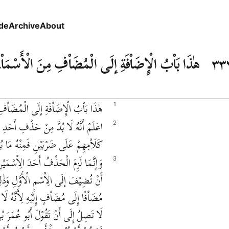
de
Archive
About
٣٣
هٰذَا بَاْبُ الْإِضَاْفَةِ إلَى الْمُضَاْفِ مِنَ الْأَسْمَاْء
هٰذَا بَاْبُ الْإِضَاْفَةِ إلَى الْمُضَاْفِ 
1
اعَلَمْ أَنَّهُ لَا بُدَّ مِنْ حَذْفِ أَحَد
2
كَلَاْمِهِمْ عَلَى ضَرْبَيْنِ فَمِنْهُ مَا يُ
وَإنَّمَا لَزِمَ الْحَذْفُ أَحَدَ الِاْسْمَيْن
3
أَنْ تُضِيْفَ إلَى الِاْسْمِ الْأَوَّلِ وَذٰلِ
مُضَاْفًا إِلَى مُضَاْفٍ إِلَيْهِ لِأَنَّهُ ل
لَا تَصِلُ إِلَى أَنْ تَقُوْلَ أَبُو عُمَرَ بْنُ 