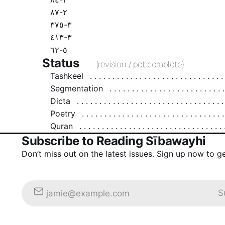
٢-٨٧
٣-٣٧٥
٣-٤١٣
٥-٦٢
Status
(revision / pct complete)
Tashkeel
Segmentation
Dicta
Poetry
Quran
Subscribe to Reading Sībawayhi
Don’t miss out on the latest issues. Sign up now to g
S
jamie@example.com