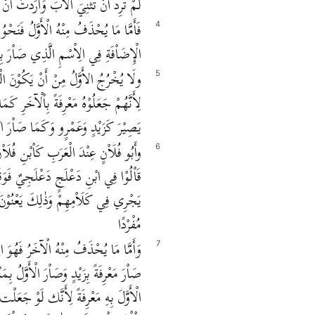
لَمْ تُرِدْ أَنْ تُثْنِيَ الْأَبَ وَأَرَدْتُ أَنْ ت
فَأَمَّا مَا يُحْذَفُ مِنْهُ الْأَوَّلُ فَنَحْوُ 
4
الْإِضَاْفَةِ فِي الِاْسْمِ الَّذِي صَاْرَ بِهِ ال
ولَا يُخْرُجُ الأَوَّلُ مِنْ أَنْ يَكُوْنَ الْم
5
لِأَنَّهُمْ جَعَلُوْهُ مَعْرِفَةً بِاْلْآخَرِ كَمَا
يَصِيْرَ كَزَيْدٍ وَعَمْرٍو وَكَمَا صَاْرَ ابْن
وأَبُو فُلَاْنٍ عِنْدَ الْعَرَبِ كَاْبْنِ فُلَا
6
قَاْلُوْا فِي ابْنِ دَعْلَجٍ دَعْلَجِيٌ فَوَقَ
يَجْرِي فِي كَلَاْمِهِمْ وَذٰلِكَ يَعْنُوْنَ وَص
مُفْرْدًا
وَأَمَّا مَا يُحْذَفُ مِنْهُ الْآخَرُ فَهُوَ ال
7
صَاْرَ مَعْرِفَةً بِزَيْدٍ وَصَاْرَ الْأَوَّلُ بِمَ
الْأَوَّلَ بِهِ مَعْرِفَةً لِأَنَّك لَوْ جَعَلْت