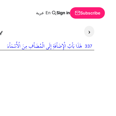
Sign in
En
عرية
Subscribe
‹
٧
هٰذَا بَاْبُ الْإِضَاْفَةِ إلَى الْمُضَاْفِ مِنَ الْأَسْمَاْءَ
337