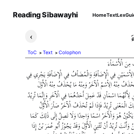
Reading Sībawayhi
Home
Text
Lex
Gui
›
َ
ToC
Text
Colophon
مِنَ الْأَسْمَاْءَ
ِ الِاْسْمَيْنِ فِي الْإِضَاْفَةِ وَالْمُضَاْفُ فِي الْإِضَاْفَةِ يَجْرِي فِي
حْذَفُ مِنْهُ الِاْسْمُ الْآخَرُ وَمِنْهُ مَا يُحْذَفُ مِنْهُ الْأَوْلَ
ِ لِأَنَّهُمَا اسْمَاْنِ قَدْ عَمِلَ أَحَدُهُمَا فِي الْآخَرِ وَإِنَّمَا تُرِيْدُ
كَ الْمَعْنَى تُرِيْدُ فَإِذَا لَمْ تُحْذَفْ الْآخَرُ صَاْرَ الْأَوَّلُ
َا يَكُوْنُ هُوَ وَالْآخَرُ اسْمًا وَاحِدًا وَلَا تَصِلُ إِلَى ذٰلِكَ كَمَا
وَأَنْتَ تُرِيْدُ أَنْ تُثْنِيَ الْأَوَّلَ وَقَدْ يَجُوْزُ أَبُو عُمَرَ بْنُ إِذَا