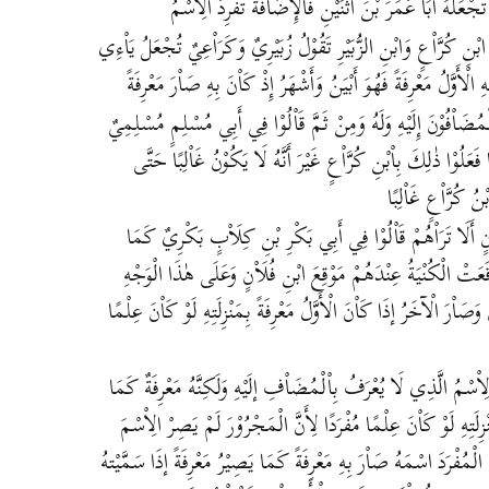
َجْعَلَهُ أَبَا عُمَرَ بْنَ اثْنَيْنِ فَاْلْإِضَاْفَةُ تَفْرِدُ الِاْسْمُ
ابْنِ كُرَّاْعٍ وَابْنِ الزُّبَيْرِ تَقُوْلُ زُبَيْرِيٌ وَكَرَاْعِيٌ تُجْعَلُ يَاْءِي
ْأَوَّلُ مَعْرِفَةً فَهُوَ أَبْيَنُ وَأَشْهَرُ إِذْ كَاْنَ بِهِ صَاْرَ مَعْرِفَةً
ُضَاْفُوْنَ إِلَيْهِ وَلَهُ وَمِنْ ثَمَّ قَاْلُوْا فِي أَبِي مُسْلِمٍ مُسْلِمِيٌ
 فَعَلُوْا ذٰلِكَ بِاْبْنِ كُرَّاْعٍ غَيْرَ أَنَّهُ لَا يَكُوْنُ غَاْلِبًا حَتَّى
ُ كُرَّاْعٍ غَاْلِبًا
ْنٍ أَلَا تَرَاْهُمْ قَاْلُوْا فِي أَبِي بَكْرِ بْنِ كِلَاْبٍ بَكْرِيٌ كَمَا
عَتْ الْكُنْيَةُ عِنْدَهُمْ مَوْقِعَ ابْنِ فُلَاْنٍ وَعَلَى هٰذَا الْوَجْهِ
َاْرَ الْآخَرُ إذَا كَاْنَ الْأَوَّلُ مَعْرِفَةً بِمَنْزِلَتِهِ لَوْ كَاْنَ عِلْمًا
ِاْسْمُ الَّذِي لَا يُعْرَفُ بِاْلْمُضَاْفِ إلَيْهِ وَلَكِنَّهُ مَعْرِفَةٌ كَمَا
نْزِلَتِهِ لَوْ كَاْنَ عِلْمًا مُفْرَدًا لِأَنَّ الْمَجْرُوْرَ لَمْ يَصِرْ الِاْسْمَ
 الْمُفْرَدَ اسْمَهُ صَاْرَ بِهِ مَعْرِفَةً كَمَا يَصِيْرُ مَعْرِفَةً إذَا سَمَّيْتهُ