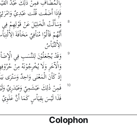
بِاْلْمُضَاْفِ فَمِنْ ذٰلِكَ عَبْدُ الْقَيْسِ
فَإِذَا أَضَفْت قُلْت عَبْدِيٌ وَامْرَئِيٌ 
وَسَأَلْتْ الْخَلِيْلَ عَنْ قَوْلِهِمْ فِي عَب
8
أَنَّهُمْ قَاْلُوْا مُنَاْفِيٌ مَخَاْفَةَ الِاْلْ
الِاْلتَّبَاْسُ
وَقَدْ يُجْعَلُوْنَ لِلنَّسَبِ فِي الْإِضَاْفَ
9
وَالْآخَرِ وَلَا يُخْرِجُوْنَهُ مِنْ حُرُوْفِه
إذْ كَاْنَ الْمَعْنَى وَاحِدٌ وَسَتْرَى بَيَاْن
فَمِنْ ذٰلِكَ عَبْشَمِيٌ وَعَبْدَرِيٌ وَلَيْسَ 
10
فَذَا لَيْسَ بِقِيَاْسٍ كَمَا أَنَّ عَلَوِيٌ 
Colophon