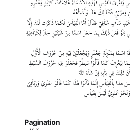
 وَامْرِئُ الْقَيْسِ فَهَذِهِ الْأَسْمَاْءُ عَلَاْمَاْتٌ كَزَيْدٍ وَعَمْرٍو
وَمَرْئِيٌ فَكَذٰلِكَ هٰذَا وَأَشْبَاْهُهُ
ْدٍ مَنَاْفٍ مُنَاْفِيٌ فَقَاْلَ أَمَّا الْقِيَاْسُ فَكَمَا ذَكَرْت لَكَ إِلَّا
تِبَاْسِ وَلَوْ فَعَلَ ذٰلِكَ بِمَا جَعَلَ اسْمًا مِنْ شَيْئَيْنِ جَاْزَ لِكَرَاْهِيَةِ
ةِ اسْمًا بِمَنْزِلَةِ جَعْفَرٍ وَيَجْعَلُوْنَ فِيْهِ مِنْ حُرُوْفِ الْأَوَّلِ
ِمَا لِيَعْرِفَ كَمَا قَاْلُوْا سَبِطْرٌ فَجَعَلُوْا فِيْهِ حُرُوْفَ السَّبْطِ
َ ذٰلِكَ فِي بَاْبِهِ إنْ شَاْءَ اللَّهْ
هٰذَا بِاْلْقِيَاْسِ إِنَّمَا قَاْلُوْا هٰذَا كَمَا قَاْلُوْا عَلَوِيٌ وَزَبَاْنِيٌ
وَنَحْوَ عُلَوِيٌ لَيْسَ بِقَيَاْسِ
Pagination
٢-٨٤