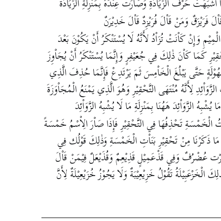
شْبَهَتْ حَرْفَ الزِّيَاْدَةِ وَصَاْرَتْ عِنْدَهُ بِمَنْزِلَةِ الزِّيَاْدَةَ
 فَرَيْزَقٌ وَمَنْ قَاْلَ فُرَيْزِدٌ قَاْلَ خَدِيْرَنٌ
ِ وَإِنْ كَاْنَتْ تُزَاْدُ لأَنَّهُ لَا يُسْتَنْكَرُ أَنْ يَكُوْنَ بَعْدَ
قِيْرِ كَمَا كَاْنَ ذٰلِكَ فِي جُعَيْفِرٍ وَإِنَّمَا يُسْتَنْكَرُ أَنْ يُجَاْوِزَ
ُوْلَةٍ حَتَّى يَبْلُغَ الْخَاْمِسَ ثَمَ يَرْتَدِعْ فَإِنَّمَا حُذِفَ الَّذِي
َوَاْئِدِ لِأَنَّهُ مُنْتَهَى التَّحْقِيْرِ وَهُوَ الَّذِي يَمْنَعُ الْمُجَاْوَزَةَ
َا يُشْبِهُ الزَّوَاْئِدَ هَهُنَا بِمَنْزِلَةِ مَا لَا يُشْبِهُ الزَّوَاْئِدَ
َاْتُ الْخَمْسَةِ تَحْذِفُهَا فِي التَّحْقِيْرِ فَإِذَا صَاْرَ الِاْسْمُ خَمْسَةً
َى مَا ذَكَرْنَا مِنْ تَحْقِيْرِ بَنَاْتِ الْخَمْسَةِ وَذٰلِكَ قَوْلُك فِي
 عُضْرُفٌ وَفِي قَذْعَمِيْلٍ قَذِيْعِمٌ وَقُذَيْعَلٌ فِيْمَنْ قَاْلَ
الْخَزْعَبِيْلَةُ تَقُوْلُ خَزِيْعِيْبَةٌ وَلَا يَجُوْزُ خُزَيْعِيْلَةٌ لِأَنَّ