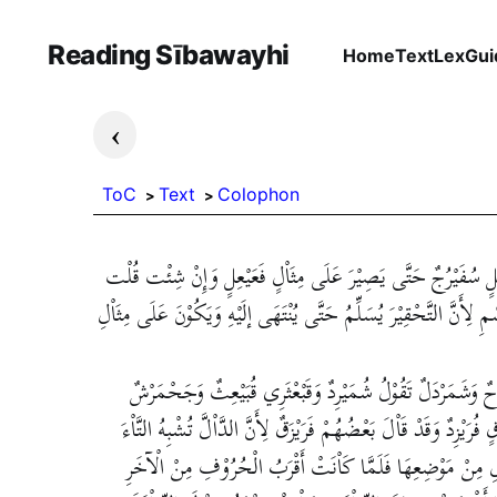
Reading Sībawayhi
Home
Text
Lex
Gui
›
ToC
Text
Colophon
ْجَلٍ سُفَيْرُجٌ حَتَّى يَصِيْرَ عَلَى مِثَاْلٍ فَعَيْعِلٍ وَإِنْ شِئْت قُلْت
ِ لِأَنَّ التَّحْقِيْرَ يُسَلِّمُ حَتَّى يُنْتَهَى إلَيْهِ وَيَكُوْنَ عَلَى مِثَاْلِ
ٌ وَشَمَرْدَلٌ تَقُوْلُ شُمَيْرِدٌ وَقَبْعْثَرِي قُبَيْعِثٌ وَجَحْمَرْشٌ
َيْزِدٌ وَقَدْ قَاْلَ بَعْضُهُمْ فَرَيْزَقٌ لِأَنَّ الدَّاْلَّ تُشْبِهُ التَّاْءَ
َاْلِ مِنْ مَوْضِعِهَا فَلَمَّا كَاْنَتْ أَقْرَبُ الْحُرُوْفِ مِنْ الْآخَرِ