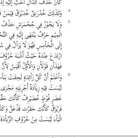
كَاْنَ حَذْفُ الدَّاْلِ أَحَبَّ إلَيْهِ إذَا أَ
وكَذٰلِكَ خُدْرَنِقٌ خُدَيْرَقٌ فِيْمَنْ قَاْلَ
4
وَلَا يَجُوْزُ فِي جُحْمَرَشِ حَذْفُ الْمِيْم
5
الْمِيْمِ حَرْفٌ يَنْتَهَى إِلَيْهِ فِي التَّحْ
إِلَى الْخَاْمِسِ فَهُوَ لَا يَزَاْلُ فِي سُه
ارْتَدَعَ عِنْدَهُ حَيْثُ أَشْبَهَ حُرُوْفَ الزّ
فَهٰذَاْنِ قَوْلَاْنِ وَالْأَوَّلُ أَقْيَسُ لِأَنَّ م
وَاْعْلَمْ أَنَّ كُلَّ زَاْئِدَةٍ لَحِقَتْ بَن
6
لَيْسَتْ فِيْهِ زِيَاْدَةٌ أَجْرِيَتِهِ مَجْر
عَضَرٍ فُوْطٍ عُضَيْرِفٌ كَأَنَّك حَقَّرْت
فَرَيْزَقٌ كَأَنَّك حَقَرْت قَذْعَلٌ وَكَذٰلِكَ 
الْبَاْءَ لَيْسَتْ مِنْ حُرُوْفِ الزِّيَاْدَةَ