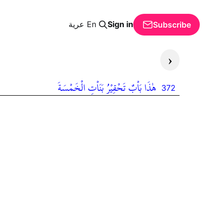
Sign in
En
عرية
Subscribe
‹
هٰذَا بَاْبٌ تَحْقِيْرُ بَنَاْتِ الْخَمْسَةَ
372