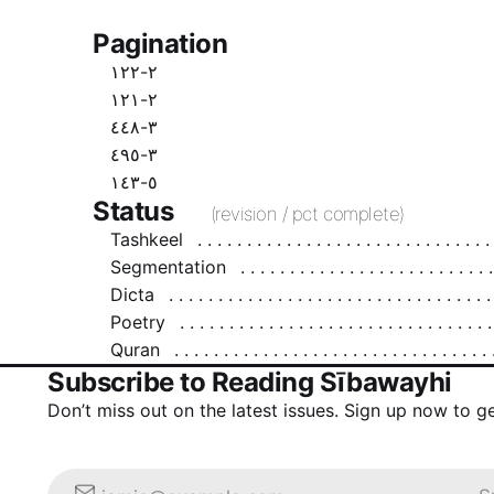
Pagination
٢-١٢٢
٢-١٢١
٣-٤٤٨
٣-٤٩٥
٥-١٤٣
Status
(revision / pct complete)
Tashkeel
Segmentation
Dicta
Poetry
Quran
Subscribe to Reading Sībawayhi
Don’t miss out on the latest issues. Sign up now to g