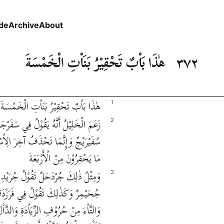
de
Archive
About
٣٧٢
هٰذَا بَاْبٌ تَحْقِيْرُ بَنَاْتِ الْخَمْسَةَ
هٰذَا بَاْبٌ تَحْقِيْرُ بَنَاْتِ الْخَمْسَةَ
1
زَعَمَ الْخَلِيْلُ أَنَّهُ يَقُوْلُ فِي سَفَر
2
سُفَيْرَيْجٌ وَإِنَّمَا تَحْذَفُ آخِرَ الِاْسْم
مَا يَحْقِرُوْنَ مِنْ الْأَرْبَعَةَ
وَمِثْلُ ذٰلِكَ جُرْدَحَلٌ تَقُوْلُ جُرَيْدِح
3
جُحَيْمِرٌ وَكَذٰلِكَ تَقُوْلُ فِي فَرَزْدَقٍ فُر
وَالتَّاْءَ مِنْ حُرُوْفِ الزِّيَاْدَةِ وَالدّ