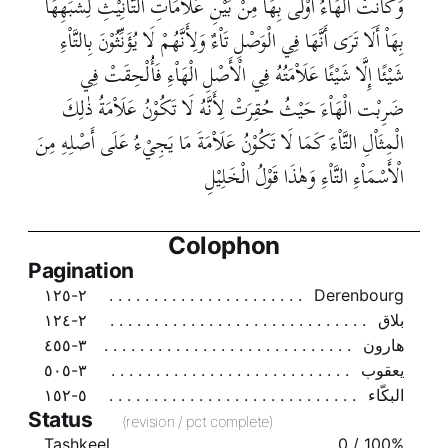
وَكَاْنَتْ الْهَاْءُ أَوْلَى بِهَا مِنْ بَيْنِ عَلَاْمَاْتِ التَّأْنِيْثِ لِشَبَهِهَا
بِهَاْ أَلَا تَرَى أَنَّهَا فِي الْوَصْلِ تَاْءٌ وَلِأَنَّهُمْ لَا يُؤَنِّثُوْنَ بِالتَّاْءِ
شَيْئًا إِلَّا شَيْئًا عَلَاْمَتُهُ فِي الْأَصْلِ الْهَاْءِ فَأُلْحِقَتْ فِي
ضَرِبْت الْهَاْءَ حَيْثُ حُقِرَتْ لِأَنَّهُ لَا تَكُوْنُ عَلَاْمَةُ ذٰلِكَ
الْمِثَاْلِ التَّاْءَ كَمَا لَا تَكُوْنُ عَلَاْمَةَ مَا يَجِيْءُ عَلَى أَصْلِهِ مِنَ
الْأَسْمَاْءِ التَّاْءِ وَهٰذَا قَوْلُ الْخَلِيْلِ
Colophon
Pagination
٢-١٢٥
Derenbourg
بلاق
٢-١٢٤
هارون
٣-٤٥٥
يعقوب
٣-٥٠٥
البكّاء
٥-١٥٢
Status
(revision / pct complete)
Tashkeel
0 / 100%