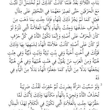
بَنَاْتِ الثَّلَاْثَةِ بَعْدُ فَلَمّا كَاْنَتْ كَذٰلِكَ لَمْ تُحْتَمَلْ أَنْ تَثْبُتَ
مَعَ الْحَرْفَيْنِ حَتَّى تَصِيْرَ مَعَهُمَا فِي التَّحْقِيْرِ عَلَى مِثَاْلِ
فَعِيْلٍ كَمَا لَمْ يَجُزْ ذٰلِكَ لِلْهَاْءِ فَإِذَا جِئْت بِمَا ذَهَبَ مِنَ
الْحَرْفِ حَذَفْتهَا وَجِئْتُ بِالْهَاْءِ لِأَنَّهَا الْعَلَاْمَةُ الَّتِي تَلْزَمُ لَوْ
كَاْنَ الْحَرْفُ عَلَى أَصْلِهِ وَإِنَّمَا تَكُوْنُ التَّاْءُ فِي كُلِّ حَرْفٍ
لَوْ كَاْنَ عَلَى أَصْلِهِ كَاْنَتْ عَلَاْمَتُهُ الْهَاْءَ لِشَبَهِهَا بِهَا وَذٰلِكَ
قَوْلُكَ فِي أُخْتٍ أُخَيَةٌ وَفِي بِنْتٍ بُنِيَّةٌ وَذَيْتٍ ذَيِّيَّةٌ وَفِي هِنْتٍ
هُنَيّةٌ وَمِنَ الْعَرَبِ مَنْ يَقُوْلُ فِي هَنْتٍ هُنَيْهَةٌ وَفِي هُنٍ هُنَيّةٌ
يَجْعَلُهَا بَدَلًا مِنَ الْيَاْءِ كَمَا جَعَلُوْا الْهَاْءَ بَدَلًا مِنَ الْيَاْءِ فِي
ذَهْ
وَلَوْ سُمِّيَتْ امْرَأَةٌ بِضَرِبَتْ ثُمَّ حُقِرَتْ لَقُلْتْ ضَرِيْبَةٌ
3
تُحْذَفُ التَّاْءُ وَتَجِيْءُ بِالْهَاْءِ مَكَاْنَهَا وَذٰلِكَ لِأَنَّكَ لَمَّا
حَقَّرْتهَا جِئْت بِالْعَلَاْمَةِ الَّتِي تَكُوْنُ فِي الْكَلَاْمِ لِهٰذَا الْمِثَاْلِ