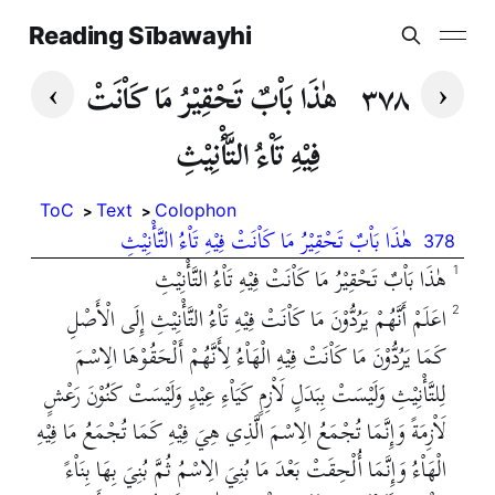
Reading Sībawayhi
›
‹
٣٧٨
هٰذَا بَاْبٌ تَحْقِيْرُ مَا كَاْنَتْ
فِيْهِ تَاْءُ التَّأْنِيْثِ
ToC
Text
Colophon
هٰذَا بَاْبٌ تَحْقِيْرُ مَا كَاْنَتْ فِيْهِ تَاْءُ التَّأْنِيْثِ
378
هٰذَا بَاْبٌ تَحْقِيْرُ مَا كَاْنَتْ فِيْهِ تَاْءُ التَّأْنِيْثِ
1
اعَلَمْ أَنَّهُمْ يَرُدُّوْنَ مَا كَاْنَتْ فِيْهِ تَاْءُ التَّأْنِيْثِ إِلَى الْأَصْلِ
2
كَمَا يَرُدُّوْنَ مَا كَاْنَتْ فِيْهِ الْهَاْءُ لِأَنَّهُمْ أَلْحَقُوْهَا الِاسْمَ
لِلتَّأْنِيْثِ وَلَيْسَتْ بِبَدَلٍ لَاْزِمٍ كَيَاْءِ عِيْدٍ وَلَيْسَتْ كَنُوْنَ رَعْشٍ
لَاْزِمَةً وَإِنَّمَا تُجْمَعُ الِاسْمَ الَّذِي هِيَ فِيْهِ كَمَا تُجْمَعُ مَا فِيْهِ
الْهَاْءُ وَإِنَّمَا أُلْحِقَتْ بَعْدَ مَا بُنِيَ الِاسْمُ ثُمَّ بُنِيَ بِهَا بِنَاْءً