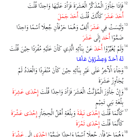
فَإِذَا جَاْوَزَ الْمُذَكَّرُ الْعَشَرَةَ فَزَاْدَ عَلَيْهَا وَاحِدًا قُلْتَ
12
أَحَدَ عَشَرَ
كَأَنَّكَ قُلْتَ
أَحَدَ جَمَلَ
وَلَيْسَتْ فِي
عَشَرَ
أَلِفٌ وَهُمَا حَرْفَاْنِ جُعِلَا ٱسْمًا وَاحِدًا
13
ضَمَّوْا
أَحَد
إِلَى
عَشَرَ
وَلَمْ يُغَيِّرُوْا
أَحَدَ
عَنْ بِنَاْئِهِ الَّذِي كَاْنَ عَلَيْهِ مُفْرَدًا حِيْنَ قُلْتَ
14
لَهُ أَحَدٌ وَعِشْرُوْنَ عَاْمًا
وَجَاْءَ الْآخِرُ عَلَى غَيْرِ بِنَاْئِهِ حِيْنَ كَاْنَ مُنْفَرِدًا وَالْعَدَدُ لَمْ
15
يُجَاْوِزْ عَشَرَةَ
وَإِنْ جَاْوَزَ الْمُؤَنَّثُ الْعَشَرَ فَزَاْدَ وَاحِدًا قُلْتَ
إِحْدَى عَشِرَةَ
16
بِلُغَةِ بَنِي تَمِيْمٍ
كَأَنَّمَا قُلْتَ
إِحْدَى نَبِقَةَ
وَبِلُغَةِ أَهْلُ الْحِجَاْزِ
إِحْدَى عَشْرَةَ
17
كَأَنَّمَا قُلْتَ
إِحْدَى تَمْرَةَ
وَهُمَا حَرْفَاْنِ جُعِلَا ٱسْمًا وَاحِدًا ضَمَّوْا
إِحْدَى
إِلَى
عَشْرَةَ
18