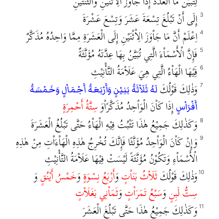
لِتُبَيِّنَ مَا الْعَدَدُ إِذَا جَاْوَزَ الِاْثْنَيْنِ وَالثِّنْتَيْنِ
إِلَى أَنْ تَبْلُغَ تِسْعَةَ عَشَرَ وَتِسْعَ عَشْرَةَ
3
اِعْلَمْ أَنَّ مَا جَاْوَزَ الِاْثْنَيْنِ إِلَى الْعَشَرَةِ مِمَّا وَاحِدُهُ مُذَكَّرٌ
4
فَإِنَّ الْأَسْمَاْءَ الَّتِي تُبَيَّنُ بِهَا عِدَّتَهُ مُؤَنَّثَةٌ
5
فَِيْهَا الْهَاْءُ الَّتِي هِيَ عَلَاْمَةُ التَّأْنِيْثِ
6
وَذٰلِكَ قَوْلُكَ
7
لَهُ ثَلَاْثَةُ بَنِيْنٍ وَأَرْبَعَةُ أَجْمَاْلٍ وَخَمْسَةُ
إِذَا كَاْنَ الْوَاْحِدُ مُذَكَّرًاْوَ
سِتَّةُ أَحْمِرَةٍ
أَفْرَاْسٍ
وَكَذٰلِكَ جَمِيْعُ هٰذَا تَثْبُتُ فِيْهِ الْهَاْءُ حَتَّى تَبْلُغُ الْعَشَرَةَ
8
وَإِنْ كَاْنَ الْوَاْحِدُ مُؤَنَّثًا فَإِنَّكَ تُخْرِجُ هٰذِهِ الْهَاْءَاْتِ مِنْ هٰذِهِ
9
الْأَسْمَاْءِ وَتَكُوْنُ مُؤَنَّثَةً لَيْسَتْ فِيْهَا عَلَاْمَةُ التَّأْنِيْثِ
وَذٰلِكَ قَوْلُكَ
ثَلَاْثُ بَنَاْتٍ
وَ
أَرْبَعُ نِسْوَةٍ
وَ
خَمْسُ أَيْنُقٍ
وَ
10
سِتُّ لَبِنٍ
وَ
سَبْعُ تَمَرَاْتٍ
وَ
ثَمَاْنِي بَغَلَاْتٍ
وَكَذٰلِكَ جَمِيْعُ هٰذَا حَتَّى تَبْلُغَ الْعَشَرَ
11