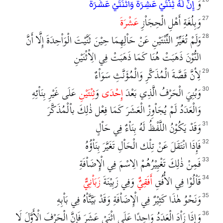
وَ
إِنَّ لَهُ ثِنْتَيْ عَشِرَةَ وَاثْنَتَيْ عَشَرَةَ
وَبِلُغَةِ أَهْلِ الْحِجَاْزِ
عَشْرَةَ
27
وَلَمْ تُغَيِّرْ الثِّنْتَيْنِ عَنْ حَاْلِهِمَا حِيْنَ ثَنَّيْتَ الْوَاْحِدَةَ إِلَّا أَنَّ
28
النُّوْنَ ذَهَبَتْ هُنَا كَمَا ذَهَبَتْ فِي الِاْثْنَيْنِ
لِأنَّ قَصَّةَ الْمُذَكَّرِ وَالْمُؤَنَّثِ سَوَاْءٌ
29
وَبُنِيَ الْحَرْفُ الَّذِي بَعْدَ
إِحْدَى
وَ
ثِنْتَيْنِ
عَلَى غَيْرِ بِنَاْئِهِ
30
وَالْعَدَدُ لَمْ يُجَاْوِزْ الْعَشَرَ كَمَا فِعْل ذٰلِكَ باْلْمُذَكَّرَ
وَقَدْ يَكُوْنُ اللَّفْظُ لَهُ بِنَاْءٌ فِي حَاْلٍ
31
فَإِذَا انْتَقَلَ عَنْ تِلْك الْحَاْلِ تَغَيَّرَ بِنَاْؤُهُ
32
فَمِنْ ذٰلِكَ تَغْيِيْرُهُمْ الِاسْمَ فِي الْإِضَاْفَةِ
33
قَاْلُوْا فِي الأُفُقِ
أَفَقِيٌٌ
وَفِي زَبِيْنَةَ
زَبَاْنِيٌّ
34
وَنَحْوُ هٰذَا كَثِيْرٌ فِي الْإِضَاْفَةِ وَقَدْ بَيَّنَّاْهُ فِي بَاْبِهِ
35
وَإِذَا زَاْدَ الْعَدَدُ وَاحِدًا عَلَى اثْنَيْ عَشَرَ فَإِنَّ الْحَرْفَ الْأَوَّلَ لَا
36