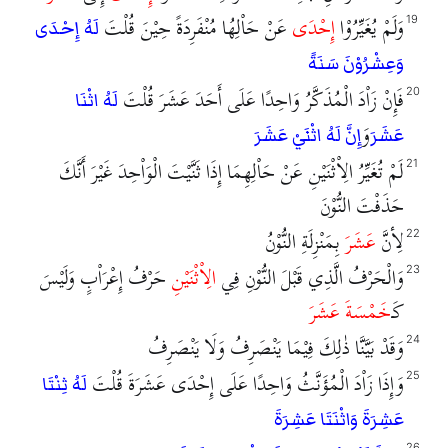
وَلَمْ يُغَيِّرُوْا
إِحْدَى
عَنْ حَاْلِهُا مُنْفَرِدَةً حِيْنَ قُلْتَ
19
لَهُ إِحْدَى
وَعِشْرُوْنَ سَنَةً
فَإِنْ زَاْدَ الْمُذَكَّرُ وَاحِدًا عَلَى أَحَدَ عَشَرَ قُلْتَ
20
لَهُ اثْنَا
وَ
عَشَرَ
إِنَّ لَهُ اثْنَيْ عَشَرَ
لَمْ تُغَيِّرُ الِاْثْنَيْنِ عَنْ حَاْلِهِمَا إِذَا ثَنَّيْتَ الْوَاْحِدَ غَيْرَ أَنَّكَ
21
حَذَفْتَ النُّوْنَ
لِأنَّ
عَشَرَ
بِمَنْزِلَةِ النُّوْنُ
22
وَالْحَرْفُ الَّذِي قَبْلَ النُّوْنِ فِي
الِاْثْنَيْنِ
حَرْفُ إِعْرَاْبٍ وَلَيْسَ
23
كَـ
خَمْسَةَ عَشَرَ
وَقَدْ بَيَّنَّا ذٰلِكَ فِيْمَا يَنْصَرِفُ وَلَا يَنْصَرِفُ
24
وَإِذَا زَاْدَ الْمُؤَنَّثُ وَاحِدًا عَلَى إِحْدَى عَشَرَةَ قُلْتَ
25
لَهُ ثِنْتَا
عَشِرَةَ وَاثْنَتَا عَشِرَةَ
26