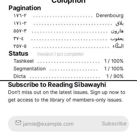
Colophon
Pagination
٢-١٧٦
Derenbourg
بلاق
٢-١٧١
هارون
٣-٥٥٧
يعقوب
٤-٣٧
البكّاء
٥-٢٥٧
Status
(revision / pct complete)
Tashkeel
1 / 100%
Segmentation
1 / 100%
Dicta
1 / 90%
Subscribe to Reading Sībawayhi
Don’t miss out on the latest issues. Sign up now to
get access to the library of members-only issues.
Subscribe
jamie@example.com