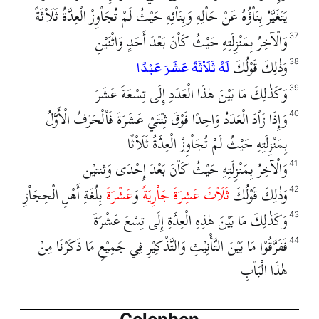
يَتَغَيَّرُ بِنَاْؤُهُ عَنْ حَاْلِهِ وَبِنَاْئِهِ حَيْثُ لَمْ تُجَاْوِزْ الْعِدَّةُ ثَلَاْثَةً
وَالْآخِرُ بِمَنْزِلَتِهِ حَيْثُ كَاْنَ بَعْدَ أَحَدٍ وَاثْنَيْنِ
37
وَذٰلِكَ قَوْلُكَ
38
لَهُ ثَلَاْثَةَ عَشَرَ عَبْدًا
وَكَذٰلِكَ مَا بَيْنَ هٰذَا الْعَدَدِ إِلَى تِسْعَةَ عَشَرَ
39
وَإِذَا زَاْدَ الْعَدَدُ وَاحِدًا فَوْقَ ثِنْتَيْ عَشَرَةَ فَاْلْحَرْفُ الْأَوَّلُ
40
بِمَنْزِلَتِهِ حَيْثُ لَمْ تُجَاْوِزْ الْعِدَّةُ ثَلَاْثًا
وَالْآخِرُ بِمَنْزِلَتِهِ حَيْثُ كَاْنَ بَعْدَ إِحْدَى وَثنتيْن
41
وَذٰلِكَ قَوْلُكَ
ثَلَاْثَ عَشِرَةَ جَاْرِيَةً
وَ
عَشْرَةَ
بِلُغَةِ أَهْلِ الْحِجَاْزِ
42
وَكَذٰلِكَ مَا بَيْنَ هٰذِهِ الْعِدَّةِ إِلَى تِسْعَ عَشْرَةَ
43
فَفَرَّقُوْا مَا بَيْنَ التَّأْنِيْثِ وَالتَّذْكِيْرِ فِي جَمِيْعِ مَا ذَكَرْنَا مِنْ
44
هٰذَا الْبَاْبِ