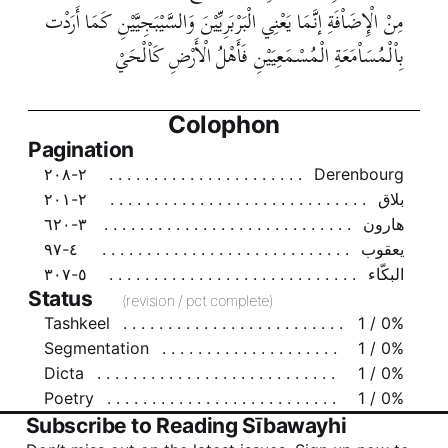
مِنْ الْإِضَاْفَةِ إنَّمَا يَعْنِي الْبَرْبَرِيِّيْنَ وَالسَّيْبَجِيَّيْنِ كَمَا أَرَدْت
بِاْلْمُسَاْمَعَةِ الْمُسْمَعِيَيْنِ فَأَهْلُ الْأَرْضِ كَاْلْحَيْ
Colophon
Pagination
٢-٢٠٨
Derenbourg
بلاق
٢-٢٠١
هارون
٣-٦٢٠
يعقوب
٤-٩٧
البكّاء
٥-٣٠٧
Status
(revision / pct complete)
Tashkeel
1 / 0%
Segmentation
1 / 0%
Dicta
1 / 0%
Poetry
1 / 0%
Subscribe to Reading Sībawayhi