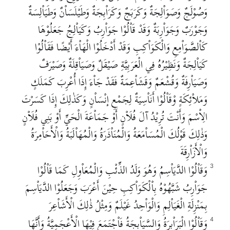
وَصُوْلَجٌ وَصَوَاْلِجَةٌ وَكَرَبَجٌ وَكَرَاْبِجَةٌ وَطَيْلَسَاْنٌ وَطَيَاْلِسَةٌ
وَجَوْرَبٌ وَجَوَاْرِبَةٌ وَقَدْ قَاْلُوْا جَوَاْرِبُ وَكَيَاْلِجُ جَعَلُوْهَا
كَاْلصَّوَاْمِعِ وَالْكَوَاْكِبِ وَقَدْ أَدْخَلُوْا الْهَاْءَ أَيْضًا فَقَاْلُوْا
كَيَاْلِجَةٌ وَنَظِيْرُهُ فِي الْعَرَبِيَّةِ صَيْقَلٌ وَصَيَاْقِلَةٌ وَصَيْرَفٌ
وَصَيَاْرِفَةٌ وَقُشْعَمٌ وَقَشَاْعِمَةٌ فَقَدْ جَاْءَ إِذَا أُعْرِبَ كَمَلَكٍ
وَمَلاْئِكَةٍ وْقَاْلُوْا أَنَاْسِيَةٌ لِجَمْعِ إنْسَاْنٍ وَكَذٰلِكَ إِذَا كَسَرْتَ
الِاْسْمَ وَأَنْتَ تُرِيْدُ آلَ فُلَاْنٍ أَوْ جَمَاْعَةَ الْحَيِّ أَوْ بَنِي فُلَاْنٍ
وَذٰلِكَ قَوْلُكَ الْمُسَاْمَعَةُ وَالْمُنَاْذَرَةُ وَالْمُهَاْلَبَةُ وَالْأَحَاْمِرَةُ
وَالْأَزَاْرِقَةَ
وَقَاْلُوْا الدَّيَاْسِمُ وَهُوَ وَلَدُ الذِّئْبِ وَالْمُعَاْوِلِ كَمَا قَاْلُوْا
3
جَوَاْرِبُ شَبَّهُوْهُ بِاْلْكَوَاْكِبِ حِيْنَ أَعْرَبَ وَجَعَلُوْا الدَّيَاْسِمَ
بِمَنْزِلَةِ الْغَيَاْلِمِ وَالْوَاْحِدُ غَيْلَمٌ وَمِثْلُ ذٰلِكَ الْأَشَاْعِرَ
وَقَاْلُوْا الْبَرَاْبِرَةُ وَالسَّيَاْبِجَةُ فَاْجْتَمَعَ فِيْهَا الْأَعْجَمِيَّةُ وَأَنَّهَا
4