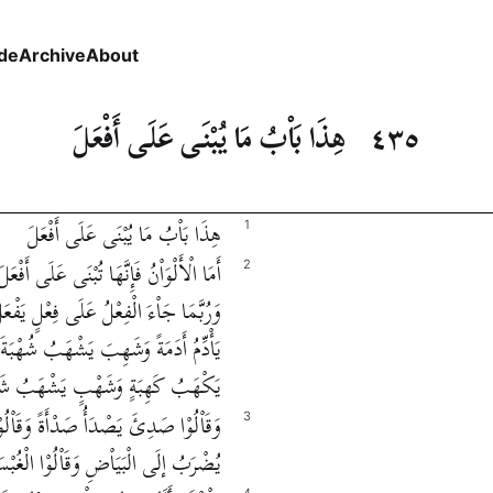
de
Archive
About
٤٣٥
هِذَا بَاْبُ مَا يُبْنَى عَلَى أَفْعَلَ
هِذَا بَاْبُ مَا يُبْنَى عَلَى أَفْعَلَ
1
أَمَا الْأَلْوَاْنُ فَإِنَّهَا تُبْنَى عَلَى أَفْ
2
وَرُبَّمَا جَاْءَ الْفِعْلُ عَلَى فِعْلٍ يَفْعَل
يَأْدِّمُ أَدَمَةً وَشَهِبَ يَشْهَبُ شُهْبَ
يَكْهَبُ كَهِبَةٍ وَشَهْبٍ يَشْهَبُ شَهْ
وَقَاْلُوْا صَدِئَ يَصْدَأُ صَدْأَةً وَقَاْلُوْ
3
يُضْرَبُ إلَى الْبَيَاْضِ وَقَاْلُوْا الْغُبْسَ