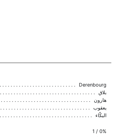
Derenbourg
بلاق
هارون
يعقوب
البكّاء
1 / 0%