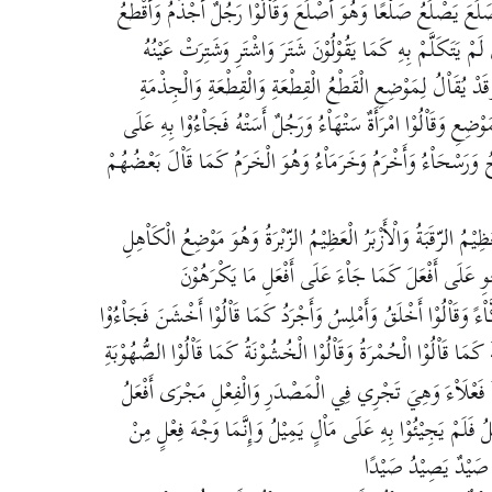
َلَعَ يَصْلَعُ صَلْعًا وَهُوَ أَصْلَعَ وَقَاْلُوْا رَجُلٌ أَجْذَمُ وَأَقْطَعُ
ْ يَتَكَلَّمْ بِهِ كَمَا يَقُوْلُوْنَ شَتَرَ وَاشْتَرِ وَشَتِرَتْ عَيْنُهُ
 يُقَاْلُ لِمَوْضِعِ الْقَطْعُ الْقِطْعَةِ وَالْقِطْعَةِ وَالْجِذْمَةِ
وْضِعِ وَقَاْلُوْا امْرَأَةٌ سَتْهَاْءُ وَرَجُلٌ أَسَتْهُ فَجَاْءُوْا بِهِ عَلَى
َحُ وَرَسْحَاْءُ وَأَخْرَمُ وَخَرَمَاْءُ وَهُوَ الْخَرَمُ كَمَا قَاْلَ بَعْضُهُمْ
َظِيْمُ الرّقَبَةُ وَالْأَزْبَرُ الْعَظِيْمُ الزّبْرَةُ وَهُوَ مَوْضِعُ الْكَاْهِلِ
ْوِ عَلَى أَفْعَلَ كَمَا جَاْءَ عَلَى أَفْعَلِ مَا يَكْرَهُوْنَ
كَّاْءً وَقَاْلُوْا أَخْلَقُ وَأَمْلِسُ وَأَجْرَدُ كَمَا قَاْلُوْا أَخْشَنَ فَجَاْءُوْا
ُ كَمَا قَاْلُوْا الْحُمْرَةُ وَقَاْلُوْا الْخُشُوْنَةُ كَمَا قَاْلُوْا الصُّهُوْبَةِ
َةَ فَعْلَاْءَ وَهِيَ تَجْرِي فِي الْمَصْدَرِ وَالْفِعْلِ مَجْرَى أَفْعَلُ
يَلُ فَلَمْ يَجِيْئُوْا بِهِ عَلَى مَاْلٍ يَمِيْلُ وَإِنَّمَا وَجْهَ فِعْلٍ مِنْ
ِ صَيْدٌ يَصِيْدُ صَيْدًا