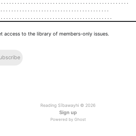
et access to the library of members-only issues.
ubscribe
Reading Sībawayhi © 2026
Sign up
Powered by Ghost