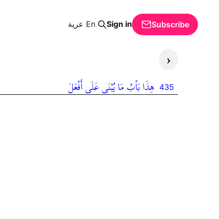
Sign in
En
عرية
Subscribe
‹
هِذَا بَاْبُ مَا يُبْنَى عَلَى أَفْعَلَ
435