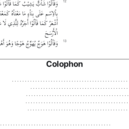
وَقَاْلُوْا شَاْبٌّ يَشِيْبُ كَمَا قَاْلُوْا ش
12
بِاْلاِسْمِ عَلَى بِنَاْءٍ مَا مَعْنَاْهُ كَمَعْ
أَشْعَرُ كَمَا قَاْلُوْا أَجَرِّدُ لِلَّذِي لَا شَعْ
الْأَرْسَحَ
وَقَاْلُوْا هَوَجٌ يُهَوِّجُ هَوْجًا وَهُوَ أَهْوَ
13
Colophon