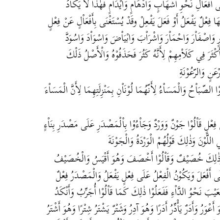
َلَى افْعَاْلِ نَحْوِ اشْهَاْبٍ وَادْهَاْمٍ وَايْدَاْمٍ فَهٰذَا لَا يَكَاْدُ
ا فِعْلٌ يَفْعَلُ أَوْ فَعَلَ يَفْعِلْ وقَدْ يُسْتَغْنَى بِأَفْعَاْلٍ عَنْ فِعْلٍ
 وَاصْفَاْرَ وَاحْمَاْرَ وَاشْرَاْبَ وَابْيَاْضَ وَاسْوَاْدَ وَاسُوَدَّ
ْثَرَ فِي كَلَاْمِهِمْ لِأَنَّهُ كَثُرَ فَحَذَفُوْهُ وَالْأَصْلُ ذَلْكَ
ْعَنٍ وَالرّعُوْنَةِ
ْا الصّبَاْحُ وَالْمَسَاْءُ لِأَنّهُمَا لُوْنَاْنِ بِمَنْزِلَتِهِمَا لِأَنَّ الْمَسَاْءَ
ِعْلٍ قَاْلُوْا جَوْنٌ وَوَرْدٌ وَجَاْءُوْا بِاْلْمَصْدَرِ عَلَى مَصْدَرِ بِنَاْءٍ
للَّوْنَ وَذٰلِكَ قَوْلُهُمْ الْوَرْدَةُ وَالْجَوْنَةَ
 وَذٰلِكَ خُصَيْفٌ وَقَاْلُوْا أَخْصَفَ وَهُوَ أَقْيَسُ وَالْخُصَيْفُ
ى أَفْعَلَ وَيَكُوْنُ الْفِعْلُ عَلَى فِعْلٍ يَفْعَلُ وَالْمَصْدَرُ فِعْلٌ
ْعَيْبَ نَحْوُ الدَّاْءِ فَفَعَلُوْا ذٰلِكَ كَمَا قَاْلُوْا أُجَرِّبُ وَأَنْكَدُ
َعْوَرُ وَأَدَرٌ يَأْدِّرُ أَدَرًا وَهُوَ آدِرُ وَشَتْرٌ يَشْتَرُ شِتْرًا وَهُوَ أَشْتَرُ