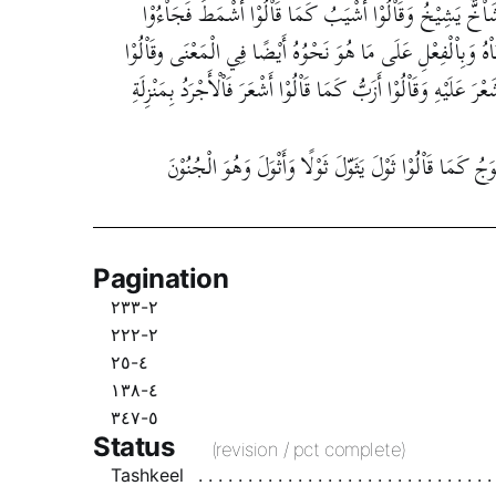
َاْخٌّ يَشِيْخُ وَقَاْلُوْا أَشْيَبُ كَمَا قَاْلُوْا أَشْمَطُ فَجَاْءُوْا
نَاْهُ وَبِاْلْفِعْلِ عَلَى مَا هُوَ نَحْوُهُ أَيْضًا فِي الْمَعْنَى وقَاْلُوْا
رَ عَلَيْهِ وَقَاْلُوْا أَزَبُّ كَمَا قَاْلُوْا أَشْعَرَ فَاْلْأَجْرَدُ بِمَنْزِلَةِ
جُ كَمَا قَاْلُوْا ثَوْلَ يَثَوّلَ ثَوْلًا وَأَثْوَلَ وَهُوَ الْجُنُوْنَ
Pagination
٢-٢٣٣
٢-٢٢٢
٤-٢٥
٤-١٣٨
٥-٣٤٧
Status
(revision / pct complete)
Tashkeel