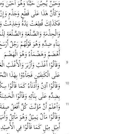
وَحَبْنٌ يُحِبُنَ حَبَّنًا وَهُوَ أَحَبْنَ وَص
وَكَأَنَّ هٰذَا عَلَى قَطْعٍ وَجَذْمٍ وَإِنْ لَم
فَكَذٰلِكَ قُطِعَتْ يَدُهُ وَجَذِمْتُ وَقَدْ
وَالْجِذْمَةِ وَالصَّلْعَةِ وَالصَّلْعَةِ لِلْمَ
بِنَاْءِ ضِدِّهِ وَهُوَ قَوْلُهُمْ رَجُلٌ أَرْس
أَهْضَمُ وَهَضْمَاْءُ وَهُوَ الْهَضْمَ
وَقَاْلُوْا أَغْلَبُ وَأَزْبَرَ وَالْأَغْلَبُ الْع
9
عَلَى الْكَتِفَيْنِ فَجَاْءُوْا بِهٰذَا النَّح
وَقَاْلُوْا آذِنٌ وَأُذَنَاْءُ كَمَا قَاْلُوْا سِ
10
بِضِدِّهِ عَلَى بِنَاْئِهِ وَقَاْلُوْا الْخَشِنَة
وَاْعْلَمْ أَنَّ مُؤَنَّثَ كُلِّ أَفْعَلُ صِف
11
وَقَاْلُوْا مَاْلٌ يَمِيْلُ وَهُوَ مَاْئِلٌ وَأُمَ
أَمِيْلِ مِيْلٍ كَمَا قَاْلُوْا فِي الْأَصِيْد