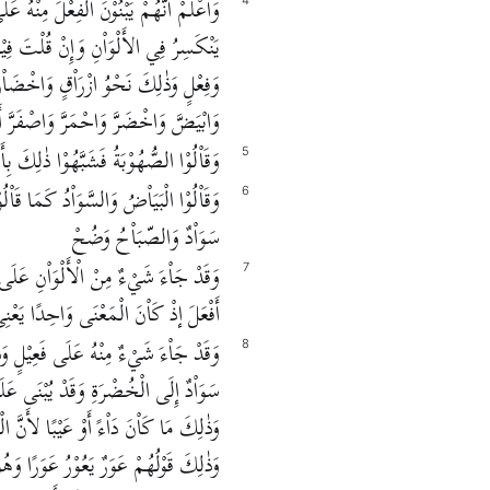
وَاْعْلَمْ أَنَّهُمْ يَبْنُوْنَ الْفِعْلَ مِنْهُ ع
4
يَنْكَسِرُ فِي الأَلْوَاْنِ وَإِنْ قُلْتَ فِيْهَ
وَفِعْلٍ وَذٰلِكَ نَحْوُ ازْرَاْقٍ وَاخْضَاْرٍ
وَابْيَضَّ وَاخْضَرَّ وَاحْمَرَّ وَاصْفَرَّ أَك
وَقَاْلُوْا الصُّهُوْبَةُ فَشَبَّهُوْا ذٰلِكَ بِأَر
5
وَقَاْلُوْا الْبَيَاْضُ وَالسَّوَاْدُ كَمَا قَاْلُو
6
سَوَاْدٌ وَالصّبَاْحُ وَضُحْ
وَقَدْ جَاْءَ شَيْءٌ مِنْ الْأَلْوَاْنِ عَلَى ف
7
أَفْعَلَ إذْ كَاْنَ الْمَعْنَى وَاحِدًا يَعْنِي ا
وَقَدْ جَاْءَ شَيْءٌ مِنْهُ عَلَى فَعِيْلٍ
8
سَوَاْدٌ إِلَى الْخُضْرَةِ وَقَدْ يُبْنَى عَلَ
وَذٰلِكَ مَا كَاْنَ دَاْءً أَوْ عَيْبًا لأَنَّ ال
وَذٰلِكَ قَوْلُهُمْ عَوَرٌ يَعُوْرُ عَوَرًا وَهُوَ أ