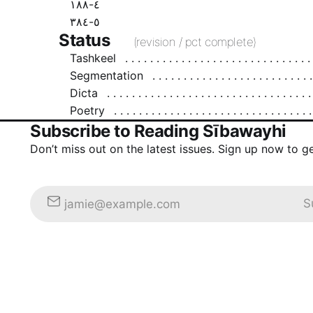
٤-١٨٨
٥-٣٨٤
Status
(revision / pct complete)
Tashkeel
Segmentation
Dicta
Poetry
Subscribe to Reading Sībawayhi
Don’t miss out on the latest issues. Sign up now to g
S
jamie@example.com