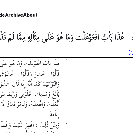
de
Archive
About
هُذَا بَاْبُ افْعَوْعَلْت وَمَا هُوَ عَلَى مِثَاْلِهِ مِمَّا لَمْ نَذْ
ْهُ
هُذَا بَاْبُ افْعَوْعَلْت وَمَا هُوَ عَلَى مِث
1
قَاْلُوْا : خَشِنَ وَقَاْلُوْا : اخْشَوْشْنَّ وَ
2
وَالتَّوْكِيْدَ كَمَا أَنَّهُ إِذَا قَاْلَ اعْشُ
بَاْلَغَ وَكَذٰلِكَ احْلُوْلِي وَرُبْمَا بَنَى 
أَفْعَلْتَ وَافْتَعِلَتْ وَنَحْوُ ذٰلِكَ لَا يُف
زِيَاْدَةَ
وَمِثْلُ ذٰلِكَ : اقْطِرْ النَّبْتَ وَاقْطَاْرَ ال
3