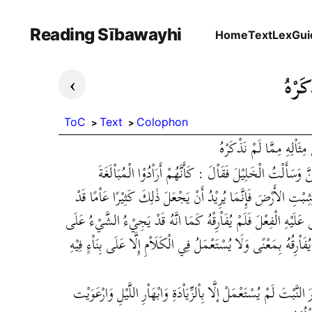
Reading Sībawayhi
Home
Text
Lex
Gui
›
كَرْهُ
ToC
Text
Colophon
َاْلِهِ مِمَّا لَمْ نَذْكَرْهُ
سَأَلْتُ الْخَلِيْلَ فَقَاْلَ : كَأَنَّهُمْ أَرَاْدُوْا الْمُبَاْلَغَةَ
وْشِبْتِ الأَرْضَ فَإِنَّمَا يُرِيْدُ أَنْ يَجْعَلَ ذٰلِكَ كَثِيْرًا عَاْمًا قَدْ
عَلَيْهِ الْفِعْلَ فَلَمْ يُفَاْرِقْهُ كَمَا انَّهُ قَدْ يَجِيْءُ الشَّيْءُ عَلَى
َاْرِقُهُ بِمَعْنًى وَلَا يُسْتَعْمَلُ فِي الْكَلَاْمِ إِلَّا عَلَى بِنَاْءٍ فِيْهِ
نَّبْتَ لَمْ يُسْتَعْمَلْ إلَّا بِاْلزِّيَاْدَةِ وَابْهَاْرِ اللَّيْلِ وَارْعَوَيْت