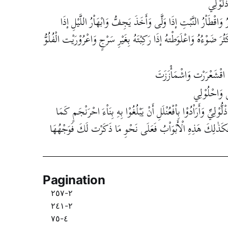
لُوْلِي
ُ وَاقْطَاْرُ النَّبْتِ إذَا وَلَّى وَأَخَذَ يَجِفُّ وَابْهَاْرُ اللَّيْلِ إذَا
ثُرَ ضَوْءُهُ وَاعْلَوَطْتهُ إذَا رَكِبْتَهُ بِغَيْرِ سَرْجٍ وَاعْرُوْرَيْت الْفُلُوُّ
ِ : اقْشَعْرَرْت وَاشْمَأْزَزَتَ
ى وَاحْلُوْلِي
ْلِيِّ وَأَرَاْدُوْا بِاْفْعُنْلَلِ أَنْ يَبْلُغُوْا بِهِ بِنَاْءَ احْرَنْجَمٍ كَمَا
فَكَذٰلِكَ هَذِهِ الْأَبْوَاْبُ فَعَلَى نَحْوِ مَا ذَكَرْت لَكَ فَوَجْهُهَا
Pagination
٢-٢٥٧
٢-٢٤١
٤-٧٥