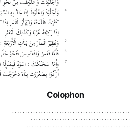
وَاجْلُوْذْتْ وَاعْلُوْطْت مِنْ نَحْوِ اذْ
وَاْجْلُوْذَ وَاعْلُوْطَ إذَا جَدَّ بِهِ السِّيَر
4
كَثُرَتْ ظَلَمَتُهُ وَابْهَاْرُ الْقَمَرِ إذَا كَ
إذَا رَكِبْتهُ عُرْيًا وَكَذٰلِكَ الْبُعَيْرِ
وَنَظِيْرٌ اقْطَاْرَ مِنْ بَنَاْتِ الْأَرْبَعَة
5
فَأَمَّا قَعْسٌ وَاقْعَنْسِسْ فَنَحْوُ حُلً
6
وأَمَا اسْحَنْكَكَ : اسْوَدْ فَبِمَنْزِلَةِ اذْلُّو
7
أَرَاْدُوْا بِصَعْرَرْت بِنَاْءً دَحْرَجْتَ 
Colophon