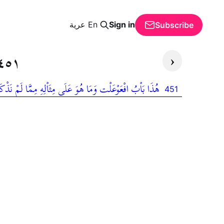
Sign in
En
عرية
Subscribe
‹
٤٥١
هُذَا بَاْبُ افْعَوْعَلْت وَمَا هُوَ عَلَى مِثَاْلِهِ مِمَّا لَمْ نَذْكَر
451