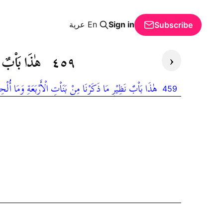
Sign in
En
عرية
Subscribe
‹
٤٥٩
هٰذَا بَاْبٌ نَ
هٰذَا بَاْبٌ نَظِيْرِ مَا ذَكَرْنَا مِنْ بَنَاْتِ الْأَرْبَعَةِ وَمَا أُلْحِقَ 
459