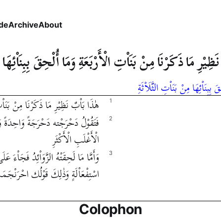
de
Archive
About
ظِيْرِ مَا ذَكَرْنَا مِنْ بَنَاْتِ الْأَرْبَعَةِ وَمَا أُلْحِقَ بِبِنَاْئِهَا م
بِبِنَاْئِهَا مِنْ بَنَاْتِ الثَّلَاْثَةِ
هٰذَا بَاْبٌ نَظِيْرِ مَا ذَكَرْنَا مِنْ بَنَاْتِ 
1
فَتَقُوْلُ دَحْرَجْته دَحْرَجَةً وَاحِدَةً وَزَ
2
الْأَغْلَبِ الْأَكْثَرِ
وَأَمَّا مَا لَحِقَتْهُ الزَّوَاْئِدُ فَجَاْءَ ع
3
اسْتِفْعَاْلَةٍ وَذٰلِكَ قَوْلُك احْرَنْجَمَت
Colophon