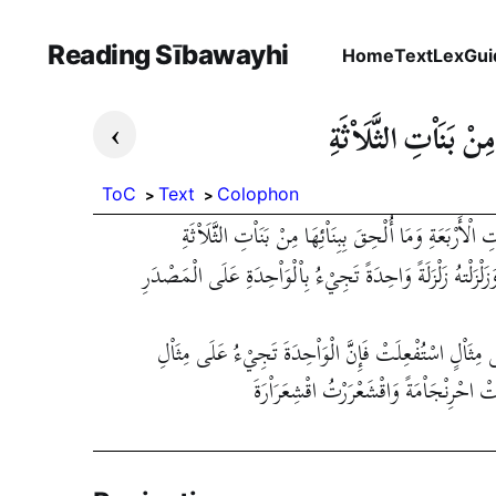
Reading Sībawayhi
Home
Text
Lex
Gui
›
ِنْ بَنَاْتِ الثَّلَاْثَةِ
ToC
Text
Colophon
الْأَرْبَعَةِ وَمَا أُلْحِقَ بِبِنَاْئِهَا مِنْ بَنَاْتِ الثَّلَاْثَةِ
لْزَلْتهُ زَلْزَلَةً وَاحِدَةً تَجِيْءُ بِاْلْوَاْحِدَةِ عَلَى الْمَصْدَرِ
َلَى مِثَاْلٍ اسْتُفْعِلَتْ فَإِنَّ الْوَاْحِدَةَ تَجِيْءُ عَلَى مِثَاْلِ
ْ احْرِنْجَاْمَةً وَاقْشَعْرَرْتُ اقْشِعَرَاْرَةَ