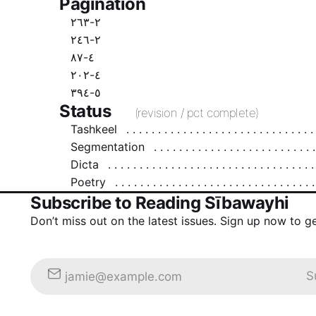
Pagination
٢-٢٦٣
٢-٢٤٦
٤-٨٧
٤-٢٠٢
٥-٣٩٤
Status
(revision / pct complete)
Tashkeel
Segmentation
Dicta
Poetry
Subscribe to Reading Sībawayhi
Don’t miss out on the latest issues. Sign up now to g
S
jamie@example.com