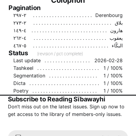
Colophon
Pagination
٢-٢٩٧
Derenbourg
بلاق
٢-٢٧٣
هارون
٤-١٤٩
يعقوب
٤-٢٦٢
البكّاء
٥-٤٦٧
Status
(revision / pct complete)
Last update
2026-02-28
Tashkeel
1 / 100%
Segmentation
1 / 100%
Dicta
1 / 100%
Poetry
1 / 100%
Subscribe to Reading Sībawayhi
Don’t miss out on the latest issues. Sign up now to
get access to the library of members-only issues.