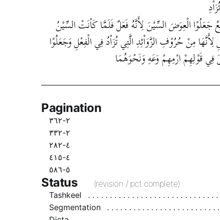
َاْدِ
عُ جَعَلُوْا الْعِوَضَ السِّيْنَ لِأَنَّهُ فَعَلٌ فَلَمَّا كَاْنَتْ السِّيْنُ
ِأَنَّهَا مِنْ حُرُوْفِ الزَّوَاْئِدِ الَّتِي تُزَاْدُ فِي الْفِعْلِ وَجَعَلُوْا
ِعْلَ فِي قَوْلِهِمْ ارْمِهِمْ وَعَهِ وَنَحْوَهُمَا
Pagination
٢-٣٦٢
٢-٣٣٢
٤-٢٨٢
٤-٤١٥
٥-٥٨٦
Status
(revision / pct complete)
Tashkeel
Segmentation
Dicta