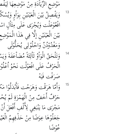
مَوْضِعِ الزِّيَاْدَةِ مِنْ مَوْضِعِهَا لِيَفْصِ
وَيَفْصِلُ بَيْنَ الْعَيْنَيْنِ بِوَاْوٍ وَيُس
13
افْعُوْعَلْت وَيُجْرَى عَلَى مِثَاْلٍ اسْ
بَيْنَ الْعَيْنَيْنِ إلَّا فِي هٰذَا الْمَوْضِع
وَمَغْدُوْدُنٌ وَاحْلُوْلِى يُحَلُّوْلَى
وَتَلْحَقُ الْوَاْوُ ثَاْلِثَةً مُضَاْعَفَةَ وَي
14
الْحَرْفُ عَلَى افْعَوْلْت نَحْوُ اُعْلُو
صَرَفْت فَيَهْ
وَأَمّا هَرَقْت وَهَرَحْت فَأَبْدَلُوْا مَكَاْ
15
حَرْفٌ أَخَفّ مِنْ الْهَمْزَةِ لَمْ يُحْذَ
مَجْرَى مَا يَنْبَغِي لِأَلْفِ أَفْعَلَ أَنْ تَك
جَعَلُوْهَا عِوَضًا مِنْ حَذْفِهِمُ الْعَيْنَ و
عُوْضًا