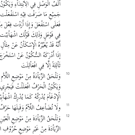
أَلْفُ الْوَصْلِ فِي الِاْبْتِدَاْءِ وَيَكُ
جَمِيْعِ مَا صَرَفْت فِيْهِ اسْتَفْعَلْت إلَّا أَ
فَعَلَى اسْتَفْعَلَ وَإِذَا أَرَدْت فِعْلَ مِن
فِي فَوْعَلٍ وَذٰلِكَ قَوْلُك اشْهَاْبَبْت و
أَنَّهُ قَدْ يُغَيِّرُهُ الْإِسْكَاْنُ عَنْ مِث
إذَا أَدْرَكَهُ السُّكُوْنُ عَنْ اسْتَخْرَجَ 
ثَاْلِثَةً إلَّا فِي افْعَاْلِلَتَ
وَتَلْحَقُ الزِّيَاْدَةُ مِنْ مَوْضِعِ اللَّاْم
10
وَيَكُوْنُ الْحَرْفُ افْعَلَلْتْ فَيَجْرِي 
الْإِدْغَاْمَ يُدْرِكُهُ كَمَا يُدْرِكُ اشْهَاْبِ
ولَا تُضَاْعِفُ اللّاْمُ وَقَبِلَهَا حَرْف
11
وَتَلْحَقُ الزِّيَاْدَةَ مِنْ مَوْضِعِ الْعَيْنِ
12
الزِّيَاْدَةَ مِنْ غَيْرِ مَوْضِعِ حُرُوْفِ الز