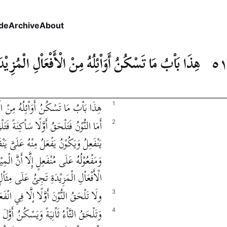
de
Archive
About
٥
هِذَا بَاْبُ مَا تَسْكُنُ أَوَاْئِلُهُ مِنْ الْأَفْعَاْلِ الْمُزِيْدَ
هِذَا بَاْبُ مَا تَسْكُنُ أَوَاْئِلُهُ مِنْ الْأَ
1
أَمَا النُّوْنُ فَتَلْحَقُ أَوَّلًا سَاْكِنَةً فَ
2
يَنْفَعِلُ وَيَكُوْنُ يَفْعَلُ مِنْهُ عَلَىَّ يَ
وَمَفْعُوْلُهُ عَلَى مُنْفَعِلٍ إِلَّا أَنَّ ا
الْأَفْعَاْلِ الْمَزِيْدَةِ تَجِئُ عَلَى مِثَاْلٍ
ولَا تَلْحَقُ النُّوْنَ أَوَّلًا إلَّا فِي انْفَع
3
وَتَلْحَقُ التَّاْءُ ثَاْنِيَةً وَيَسْكُنُ أَوَّ
4