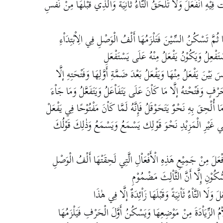
يْهِ انْفَعَلَ وَلَا تَلْحَقُ التَّاْءُ ثَاْنِيَةً وَاَلَّذِي قَبْلَهَا مِنْ نَفْسِ
َا ثُمَّ تَسْكُنُ السِّيْنَ فَتَلْزَمُهَا أَلْفُ الْوَصْلِ فِي الِاْبْتِدَاْءِ
فْعِلُ وَيَكُوْنُ يَفْعَلُ مِنْهُ عَلَى يَسْتَفْعَلِ
سَ بَيْنَ يَفْعَلُ مِنْهَا وَيَفْعَلُ بَعْدَ ضَمَّةِ أَوَّلِهَا وَفَتْحَتِهِ إلَّا
ٍ وَفَتْحْتهُ إلَّا مَا كَاْنَ عَلَى يَتَفَاْعَلُ وَيَتَفَعَّلُ وَمَا جَاْءَ
 أُلْحِقَ بِهِ نَحْوٌ يَتَحَوْقَلُ فَإِنَّهُ لَمَّا كَاْنَ مَفْتُوْحًا فِي يَفْعَلْ
ي غَيْرِ الْمَزِيْدِ نَحْوَ قَوْلِك يَسْمَعُ وَيَسْمَعُ وَذٰلِكَ قَوْلُكَ
فْعَلَ مِنْ جَمِيْعِ هَذِهِ الْأَفْعَاْلِ الَّتِي لَحِقَتْهَا أَلْفُ الْوَصْلِ
ُوْنِ إِلَّا أَنَّ الثَّاْلِثَ مَضْمُوْمِ
َلَا التَّاْءُ ثَاْنِيَةً وَقَبْلَهَا زَاْئِدَةٌ إلَّا فِي هٰذَا
اْمُ الزِّيَاْدَةَ مِنْ مَوْضِعِهَا وَيَسْكُنُ أَوَّلَ الْحَرْفِ فَيَلْزَمُهَا