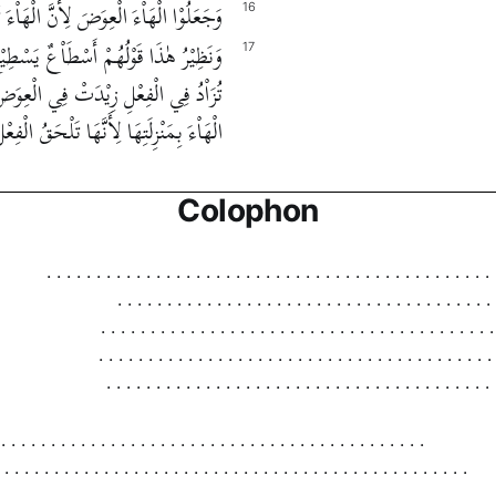
وَجَعَلُوْا الْهَاْءَ الْعِوَضَ لِأَنَّ الْهَاْءَ تُز
16
وَنَظِيْرُ هٰذَا قَوْلُهُمْ أَسْطَاْعٌ يَسْطِيْ
17
تُزَاْدُ فِي الْفِعْلِ زِيْدَتْ فِي الْعِوَضِ ل
الْهَاْءَ بِمَنْزِلَتِهَا لِأَنَّهَا تَلْحَقُ الْف
Colophon