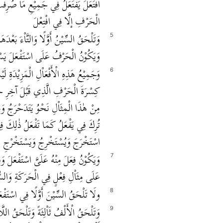
افْتَعَلَ يَفْتَعَلُ فِي جَمِيْعِ مَا صُرِفْت فِ
الْحَرْفِ إلَّا فِي افْتِعْلَ
وَتَلْحَقُ السِّيْنُ أَوَّلًا وَالتَّاْءَ بَعْدَه
5
وَيَكُوْنُ الْحَرْفُ عَلَى اسْتَفْعَلَ يَسْتَ
وَجَمِيْعُ هَذِهِ الْأَفْعَاْلِ الْمَزِيْدَةِ لَيْ
6
كِسْرَةَ الْحَرْفِ الَّذِي قَبْلَ آخِرِ حَرْف
مِنْ هٰذَا الْمِثَاْلِ نَحْوُ يَتَدَحْرَجُ وَمَا
تُرِكَ فِي يَفْعَلُ كَمَا تَفْعَلُ ذٰلِكَ فِ
اسْتَخْرَجَ وَيُسْتَخْرِجُ وَيَسْتَخْرْجِ
وَيَكُوْنُ فِعَلَ مِنْهُ عَلَىَّ اسْتَفْعَلَ وَ
7
عَلَى مِثَاْلِ فِعْلٍ فِي الْحَرَكَةِ وَالسُّك
ولَا تَلْحَقُ السِّيْنَ أَوَّلًا فِي اسْتَفْعَلَ و
8
وَتَلْحَقُ الْأَلْفُ ثَاْلِثَةً وَتَلْحَقُ اللَّ
9