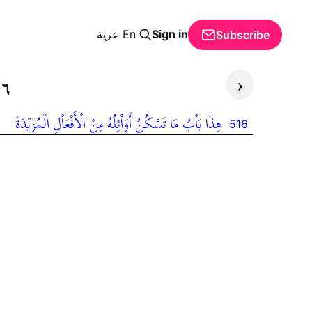
Sign in
En
عرية
Subscribe
‹
١٦
هِذَا بَاْبُ مَا تَسْكُنُ أَوَاْئِلُهُ مِنْ الْأَفْعَاْلِ الْمُزِيْدَةَ
516