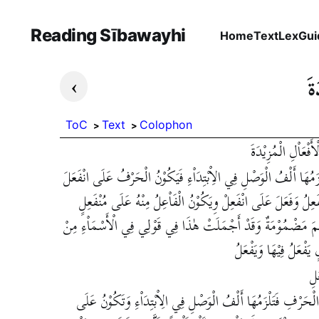
Reading Sībawayhi
Home
Text
Lex
Gui
›
ةَ
ToC
Text
Colophon
فْعَاْلِ الْمُزِيْدَةَ
تَلْزَمُهَا أَلْفُ الْوَصْلِ فِي الاِْبْتِدَاْءِ فَيَكُوْنُ الْحَرْفُ عَلَى انْفَعَلَ
نْفَعِلُ وَفَعَلَ عَلَى انْفَعِلْ وِيَكُوْنُ الْفَاْعِلُ مِنْهُ عَلَى مُنْفَعِلٍ
لْمِيْمَ مَضْمُوْمَةٌ وَقَدْ أَجْمَلَتْ هٰذَا فِي قَوْلِي فِي الْأَسْمَاْءِ مِنْ
 يَفْعَلُ فِيْهَا وَيَفْعَلُ
َلِ
لَ الْحَرْفِ فَتَلْزَمُهَا أَلْفُ الْوَصْلِ فِي الِاْبْتِدَاْءِ وَتَكُوْنُ عَلَى