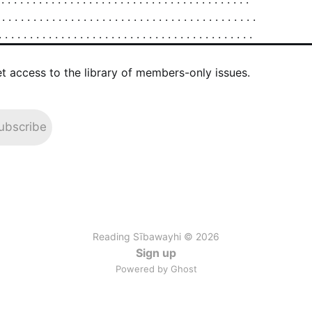
et access to the library of members-only issues.
ubscribe
Reading Sībawayhi © 2026
Sign up
Powered by Ghost