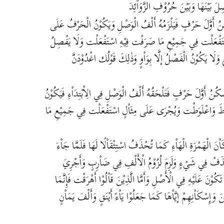
لَ بَيْنَهَا وَبَيْنَ حُرُوْفِ الزَّوَاْئِدَ
ْكُنُ أَوَّلَ حَرْفٍ فَيَلْزَمُهُ أَلْفُ الْوَصْلِ وَيَكُوْنُ الْحَرْفُ عَلَى
تَفْعَلْت فِي جَمِيْعِ مَا صَرَفْت فِيْهِ اسْتَفْعَلْت وَلَا يَفْصِلُ
ِ وَلَا يَكُوْنُ الْفَصْلُ إلَّا بِوَاْوٍ وَذٰلِكَ قَوْلُك اغْدُوْدَنَّ
َسْكُنُ أَوَّلَ حَرْفٍ فَتَلْحَقُهُ أَلْفُ الْوَصْلِ فِي الِاْبْتِدَاْءِ فَيَكُوْنُ
ْطَ وَاعْلَوَطْت وَيُجْرَى عَلَى مِثَاْلٍ اسْتَفْعَلْت فِي جَمِيْعِ مَا
نَ الْهَمْزَةِ الْهَاْءِ كَمَا تُحْذَفُ اسْتِثْقَاْلًا لَهَا فَلَمَّا جَاْءَ
فْ فِي شَيْءٍ وَلَزِمَ لُزُوْمُ الْأَلْفِ فِي ضَاْرِبٍ وَأَجْرِيَ
ُوْنَ عَلَيْهِ فِي الْأَصْلِ وَأَمَّا الَّذِيْنَ قَاْلُوْا أَهْرَقْت فَإِنَّمَا
َإِسْكَاْنِهِمْ إيَّاْهَا كَمَا جَعَلُوْا يَاْءً أَيْنَقٍ وَأَلْفَ يَمَاْنٍ