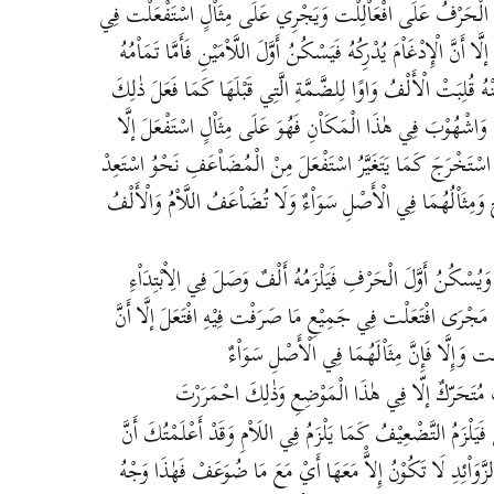
وْنُ الْحَرْفُ عَلَى افْعَاْلِلْت وَيَجْرِي عَلَى مِثَاْلٍ اسْتَفْعَلْت فِي
نَّ الْإِدْغَاْمَ يُدْرِكُهُ فَيَسْكُنُ أَوَّلَ اللَّاْمَيْنِ فَأَمَّا تَمَاْمُهُ
ْهُ قُلِبَتْ الْأَلْفُ وَاوًا لِلضَّمَّةِ الَّتِي قَبْلَهَا كَمَا فَعَلَ ذٰلِكَ
َاشْهُوْبَ فِي هٰذَا الْمَكَاْنِ فَهُوَ عَلَى مِثَاْلٍ اسْتَفْعَلَ إلَّا
َاْلٍ اسْتَخْرَجَ كَمَا يَتَغَيَّرُ اسْتَفْعَلَ مِنْ الْمُضَاْعَفِ نَحْوُ اسْتَعِدْ
وَمِثَاْلُهُمَا فِي الْأَصْلِ سَوَاْءٌ وَلَا تُضَاْعَفُ اللَّاْمُ وَالْأَلْفُ
ِ وَيُسْكُنُ أَوَّلَ الْحَرْفِ فَيَلْزَمُهُ أَلْفٌ وَصَلَ فِي الِاْبْتِدَاْءِ
مَجْرَى افْتَعَلْت فِي جَمِيْعِ مَا صَرَفْت فِيْهِ افْتَعَلَ إلَّا أَنَّ
بْت وَإِلَّا فَإِنَّ مِثَاْلَهُمَا فِي الْأَصْلِ سَوَاْءٌ
ٌ مُتَحَرّكٌ إلّا فِي هٰذَا الْمَوْضِعِ وَذٰلِكَ احْمَرَرْتَ
 فَيَلْزَمُ التَّضْعِيْفُ كَمَا يَلْزَمُ فِي اللَاْمِ وَقَدْ أَعْلَمْتُكَ أَنَّ
َّوَاْئِدِ لَا تَكُوْنُ إِلاَّْ مَعَهَا أَيْ مَعَ مَا ضُوَعَفْ فَهٰذَا وَجْهُ