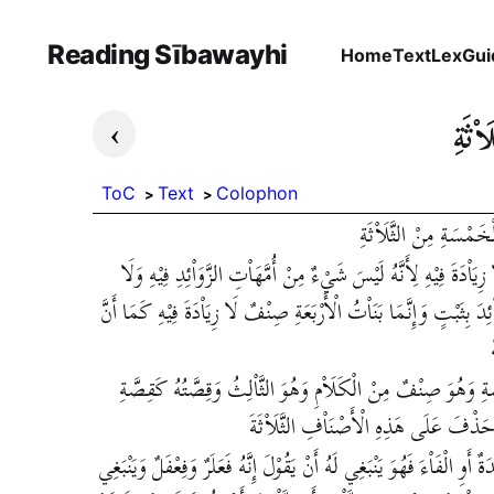
Reading Sībawayhi
Home
Text
Lex
Gui
›
اْثَةِ
ToC
Text
Colophon
لْخَمْسَةِ مِنْ الثَّلَاْثَةِ
زِيَاْدَةَ فِيْهِ لِأَنَّهُ لَيْسَ شَيْءٌ مِنْ أُمَّهَاْتِ الزَّوَاْئِدِ فِيْهِ وَلَا
ِدَ بِثَبْتٍ وَإِنَّمَا بَنَاْتُ الْأَرْبَعَةِ صِنْفٌ لَا زِيَاْدَةَ فِيْهِ كَمَا أَنَّ
ةِ وَهُوَ صِنْفٌ مِنْ الْكَلَاْمِ وَهُوَ الثَّاْلِثُ وَقِصَّتُهُ كَقِصَّةِ
لَا حَذْفَ عَلَى هَذِهِ الْأَصْنَاْفِ الثَّلَاْثَةَ
ٌ أَوِ الْفَاْءَ فَهُوَ يَنْبَغِي لَهُ أَنْ يَقُوْلَ إِنَّهُ فَعَلَرٌ وَفِعْفَلٌ وَيَنْبَغِي