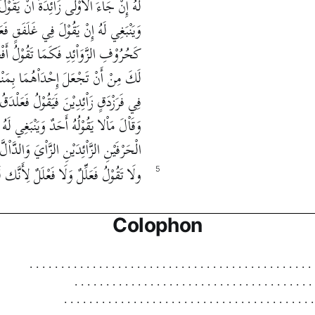
لَهُ إِنْ جَاْءَ الأُوْلَى زَاْئِدَةً أَنْ يَقُوْ
وَيَنْبَغِي لَهُ إِنْ يَقُوْلَ فِي غَلَفَقٍ فَعَل
كَحُرُوْفِ الزَّوَاْئِدِ فَكَمَا تَقُوْلُ أَفْعَ
لَكَ مِنْ أَنْ تَجْعَلَ إِحْدَاْهُمَا بِمَنْزِلَة
فِي فَرَزْدَقٍ زَاْئِدِيْنَ فَيَقُوْلُ فَعَلْدَقُ
وَقَاْلَ مَاْلا يَقُوْلُهُ أَحَدٌ وَيَنْبَغِي لَهُ
الْحَرْفَيْنِ الزَّاْئِدَيْنِ الزَّاْيَ وَالدَّاْلّ
ولَا تَقُوْلُ فَعَلِّلٌ وَلَا فَعْلَلٌ لِأَنَّك 
5
Colophon