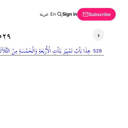
Sign in
En
عرية
Subscribe
‹
٥٢٩
هِذَا بَاْبُ تَمْيِيْزِ بَنَاْتِ الْأَرْبَعَةِ وَالْخَمْسَةِ مِنْ الثَّلَاْثَة
529