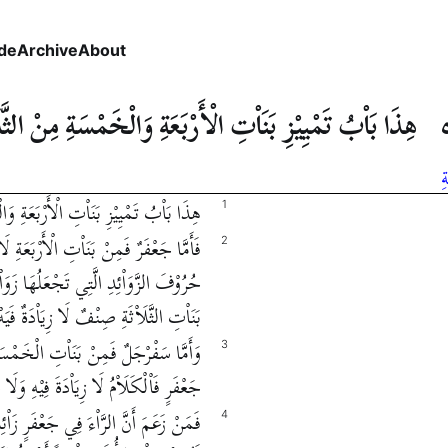
de
Archive
About
هِذَا بَاْبُ تَمْيِيْزِ بَنَاْتِ الْأَرْبَعَةِ وَالْخَمْسَةِ مِنْ الثَّلَ
ِ
هِذَا بَاْبُ تَمْيِيْزِ بَنَاْتِ الْأَرْبَعَةِ وَا
1
فَأَمَّا جَعْفَرٌ فَمِنْ بَنَاْتِ الْأَرْبَعَةِ لَا 
2
حُرُوْفَ الزَّوَاْئِدِ الَّتِي تَجْعَلُهَا زَوَاْئ
بَنَاْتِ الثَّلَاْثَةِ صِنْفٌ لَا زِيَاْدَةٌ فَيَهْ
وَأَمَّا سَفْرْجَلٌ فَمِنْ بَنَاْتِ الْخَمْسَ
3
جَعْفَرٍ فَاْلْكَلَاْمُ لَا زِيَاْدَةَ فِيْهِ وَ
فَمَنْ زَعَمَ أَنَّ الرَّاْءَ فِي جَعْفَرٍ زَاْئِدَة
4