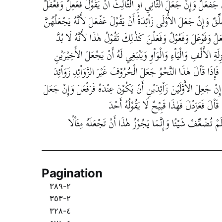
لَ جَفْعَلٌ وَإِنْ جَعَلَ الثَّاْنِي أَوِ الثَّاْلِثَ أَنْ يَقُوْلَ فَعَعِلٌ وَفَعْفَلٌ
ِّقٌ وَإِنْ جَعَلَ الأُوْلَى زَاْئِدَةً أَنْ يَقُوْلَ عَفْعَلَ لأَنَّهُ يَجْعَلُهُنَّ
لُ وَفَوْعَلَ وَفَعُوْلٌ وَفَعَلْنَ كَذٰلِكَ تَقُوْلُ هٰذَا لأَنَّهُ لَا بُدَّ
ِ الأَلْفِ وَالْيَاْءِ وَالْوَاْوِ وَيَنْبَغِي لَهُ أَنْ يَجْعَلَ الأَخِيْرَيْنِ
 فَإِذَا قَاْلَ هٰذَا النَّحْوُ جَعَلَ الْحُرُوْفَ غَيْرَ الزَّوَاْئِدِ زَوَاْئِدَ
 إِنْ جَعِلَ الأَوَّلَيْنَ زَاْئِدَيْنِ أَنْ يَكُوْنَ عِنْدَهُ فَرَفْعَلَ وَإِنْ جَعَلَ
َ قَاْلَ فَعَزَدْلَ فَهٰذَا قَبِيْحٌ لَا يَقُوْلُهُ أَحْدَ
لَمْ تُضْعِّفْ شَيْئًا وَإِنَّمَا يَجُوْزُ هٰذَا أَنْ تَجْعَلَهُ مِثَاْلًا
Pagination
٢-٣٨٩
٢-٣٥٣
٤-٣٢٨