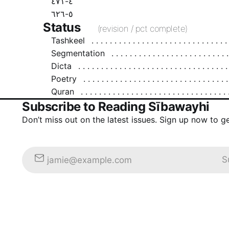
٤-٤٧١
٥-٦٢٦
Status
(revision / pct complete)
Tashkeel
Segmentation
Dicta
Poetry
Quran
Subscribe to Reading Sībawayhi
Don’t miss out on the latest issues. Sign up now to g
S
jamie@example.com