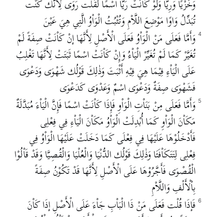
وَخُزْيًا وَرِيًّا وَلَوْ كَاْنَتْ رَيًّا اسْمًا لَقُلْت رَوَى لِأَنَّك كُنْت
تُبَدِّلُ وَاوًا مَوْضِعَ اللَّاْمِ وَتُثْبُتُ الْوَاْوُ الَّتِي هِيَ عَيْنَ
وَأَمَّا فَعَلَى مَنْ الْوَاْوُ فَعَلَى الْأَصْلِ لِأَنَّهَا إنْ كَاْنَتْ صِفَةً لَمْ
4
تُغَيَّرْ كَمَا لَمْ تُغَيِّرْ الْيَاْءُ وَإِنْ كَاْنَتْ اسْمًا ثَبَتَتْ لِأَنَّهَا تَغْلِبُ
عَلَى الْيَاْءِ فِيْمَا هِيَ فِيْهِ أَثْبَتَ وَذٰلِكَ قَوْلُك شَهْوَى وَدَعْوَى
فَشَهْوَى صِفَةٌ وَدَعْوَى اسْمٌ وَعَدْوَى كَدَعْوَى
وَأَمَّا فَعَلَى مِنْ بَنَاْتِ الْوَاْوِ فَإِذَا كَاْنَتْ اسْمًا فَإِنَّ الْيَاْءَ مُبَدَّلَةٌ
5
مَكَاْنَ الْوَاْوِ كَمَا أُبْدِلَتْ الْوَاْوُ مَكَاْنَ الْيَاْءِ فِي فِعْلِى
فَأَدْخَلُوْهَا عَلَيْهَا فِي فِعْلَى كَمَا دَخَلَتْ عَلَيْهَا الْوَاْوُ فِي
فِعْلِى لِتَتَكَاْفَئَا وَذٰلِكَ قَوْلُك الدُّنْيَا وَالْعُلْيَا وَالْقُصِيَّا وَقَدْ قَاْلُوْا
الْقُصْوَى فَأَجَّرُوْهَا عَلَى الْأَصْلِ لِأَنَّهَا قَدْ تَكُوْنُ صِفَةً
بِاْلْأَلْفِ وَاللَّاْمِ
فَإذَا قُلْت فَعَلَى مَنْ ذَا الْبَاْبِ جَاْءَ عَلَى الْأَصْلِ إذَا كَاْنَ
6