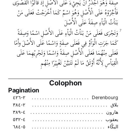
صِفَةً وَهُوَ أَجْدَرُ أَنْ يَجِيْءَ عَلَى الْأَصْلِ إذْ قَاْلُوْا الْقُصْوَى
فَأَجَّرُوْهُ عَلَى الْأَصْلِ وَهُوَ اسْمٌ كَمَا أَخْرَجْتْ فَعَلَى مَنْ
بَنَاْتُ الْيَاْءِ صِفَةً عَلَى الْأَصْلَ
وَتَجْرَى فَعَلَى مَنْ بَنَاْتُ الْيَاْءِ عَلَى الأَصْلِ اسْمًا وَصِفَةً
7
كَمَا جَرَتِ الْوَاْوُ فِي فَعَلَى صِفَةٍ وَاسْمًا عَلَى الأَصْلَ وأَمًا
فَعَلَى مِنْهُمَا فَعَلَى الْأَصْلِ صِفَةً وَاسْمًا وَتَجْرِيْهِمَا عَلَى
الْقِيَاْسِ لِأَنَّهُ أَوْثَقُ مَا لَمْ تَتَبَيَّنْ تَغْيِيْرًا مِنْهُمِ
Colophon
Pagination
٢-٤٢٦
Derenbourg
بلاق
٢-٣٨٤
هارون
٤-٣٨٩
يعقوب
٤-٥٣٢
البكّاء
٥-٦٨٤