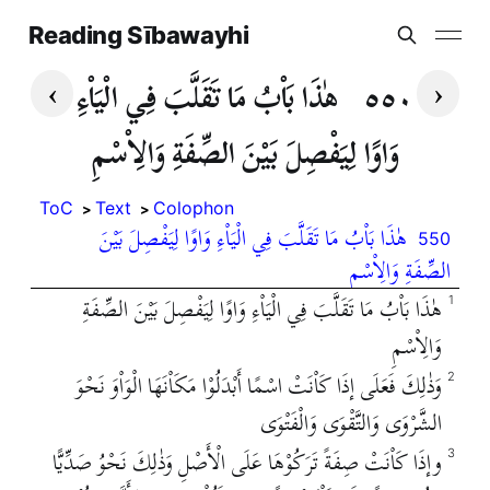
Reading Sībawayhi
›
‹
٥٥٠
هٰذَا بَاْبُ مَا تَقَلَّبَ فِي الْيَاْءِ
وَاوًا لِيَفْصِلَ بَيْنَ الصِّفَةِ وَالِاْسْمِ
ToC
Text
Colophon
هٰذَا بَاْبُ مَا تَقَلَّبَ فِي الْيَاْءِ وَاوًا لِيَفْصِلَ بَيْنَ
550
الصِّفَةِ وَالِاْسْمِ
هٰذَا بَاْبُ مَا تَقَلَّبَ فِي الْيَاْءِ وَاوًا لِيَفْصِلَ بَيْنَ الصِّفَةِ
1
وَالِاْسْمِ
وَذٰلِكَ فَعَلَى إذَا كَاْنَتْ اسْمًا أَبْدَلُوْا مَكَاْنَهَا الْوَاْوَ نَحْوَ
2
الشَّرْوَى وَالتَّقْوَى وَالْفَتْوَى
وإذَا كَاْنَتْ صِفَةً تَرَكُوْهَا عَلَى الْأَصْلِ وَذٰلِكَ نَحْوُ صَدِّيًّا
3