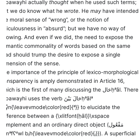
Sībawayhi actually
thought
when he used such terms;
but we do know what he
wrote
. He
may
have intended
the moral sense of “wrong”, or the notion of
ridiculousness in “absurd”; but we have no way of
knowing. And even if we did, the need to expose the
semantic commonality of words based on the same
triad should trump the desire to expose a single
dimension of the sense.
The importance of the principle of lexico-morphological
transparency is amply demonstrated in Article 16,
which is the first of many discussing the
حَال
ḥᵃāl
. There
Sībawayhi uses the verb
حَالَ بَيْنَ
ḥᵃālᵃ
bᵃẙn{\leavevmode\color{red}{ᵃ}}
to elucidate the
difference between a {\xlitfont{ḥāl}}\xspace
complement and an ordinary direct object (
مَفْعُول
بِهِ
mᵃfʕᵘwl bᵢh{\leavevmode\color{red}{ᵢ}}
). A superficial