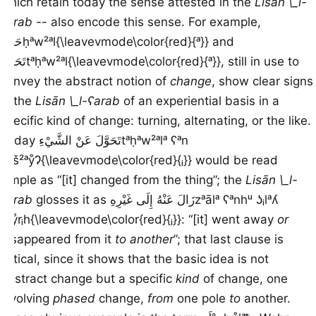
which retain today the sense attested in the
Lisān \_l-
ʕarab
-- also encode this sense. For example,
حَوَّلَ
ḥᵃw²ᵃl{\leavevmode\color{red}{ᵃ}}
and
تَحَوَّلَ
tᵃḥᵃw²ᵃl{\leavevmode\color{red}{ᵃ}}
, still in use to
convey the abstract notion of
change
, show clear signs
in the
Lisān \_l-ʕarab
of an experiential basis in a
specific kind of change: turning, alternating, or the like.
Today
تَحَوَّلَ عَنْ الشَّيْءِ
tᵃḥᵃw²ᵃlᵃ ʕᵃn
\_lš²ᵃẙɁ{\leavevmode\color{red}{ᵢ}}
would be read
simple as “[it] changed from the thing”; the
Lisān \_l-
ʕarab
glosses it as
زَالَ عَنْهُ إِلَى غَيْرِهِ
zᵃālᵃ ʕᵃnhᵘ ʖᵢlᵃʎ
gᵃẙrᵢh{\leavevmode\color{red}{ᵢ}}
: “[it] went away
or
disappeared from it
to another
”; that last clause is
critical, since it shows that the basic idea is not
abstract change but a specific
kind
of change, one
involving
phased
change,
from
one pole
to
another.