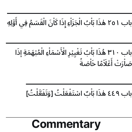
باب ٢٥١
هٰذَا بَاْبُ الْجَزَاْءِ إِذَا كَاْنَ الْقَسَمُ فِي أَوَّلِهِ
باب ٣١٠
هُذَا بَاْبُ تَغْيِيْرِ الْأَسْمَاْءِ الْمُبْهَمَةِ إذَا
صَاْرَتْ أَعْلَاْمًا خَاْصَةً
باب ٤٤٩
هٰذَا بَاْبٌ اسْتَفْعَلْتُ [وَتَفَعَّلْتُ]
Commentary