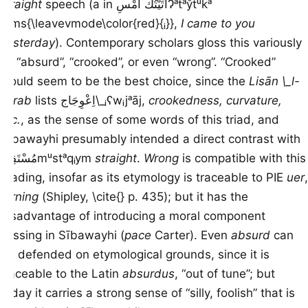
straight
speech (a in
أَتَيْتُكَ أَمْسِ
Ɂᵃtᵃẙtᵘkᵃ
Ɂᵃms{\leavevmode\color{red}{ᵢ}}
,
I came to you
yesterday
). Contemporary scholars gloss this variously
as “absurd”, “crooked”, or even “wrong”. “Crooked”
would seem to be the best choice, since the
Lisān \_l-
ʕarab
lists
اِعْوِجَاج
\_ᵢʕwᵢjᵃāj
,
crookedness, curvature,
etc.
, as the sense of some words of this triad, and
Sībawayhi presumably intended a direct contrast with
مُسْتَقِيم
mᵘstᵃqᵢym
straight
.
Wrong
is compatible with this
reading, insofar as its etymology is traceable to PIE
uer
,
turning
(Shipley, \cite{} p. 435); but it has the
disadvantage of introducing a moral component
missing in Sībawayhi (
pace
Carter). Even
absurd
can
be defended on etymological grounds, since it is
traceable to the Latin
absurdus
, “out of tune”; but
today it carries a strong sense of “silly, foolish” that is