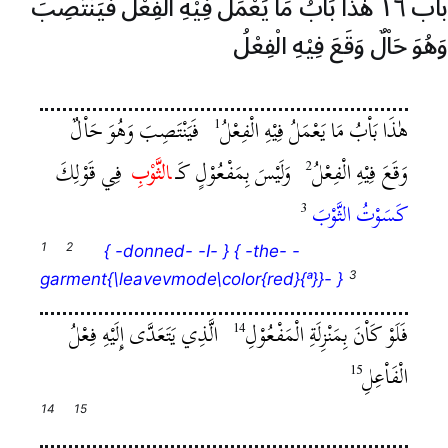
باب ١٦
هٰذَا بَاْبُ مَا يَعْمَلُ فِيْهِ الْفِعْلُ فَيَنْتَصِبَ
وَهُوَ حَاْلٌ وَقَعَ فِيْهِ الْفِعْلُ
هٰذَا بَاْبُ مَا يَعْمَلُ فِيْهِ الْفِعْلُ
فَيَنْتَصِبَ وَهُوَ حَاْلٌ
وَقَعَ فِيْهِ الْفِعْلُ
وَلَيْسَ بِمَفْعُوْلٍ كَـ
‍‍الثَّوْبِ
فِي قَوْلِكَ
كَسَوْتُ الثَّوْبَ
{ -donned- -I- } { -the- -
garment{\leavevmode\color{red}{ᵃ}}- }
فَلَوْ كَاْنَ بِمَنْزِلَةِ الْمَفْعُوْلِ
الَّذِي يَتَعَدَّى إِلَيْهِ فِعْلُ
الْفَاْعِلِ