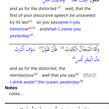
and as for the distorted
well, that the
first of your discursive speech be unraveled
by its last
so you say
came-I-you
tomorrow
ᵃⁿ
and
shall-I_come-you
yesterday
وَأَمَّا الْمُحَاْلُ الْكَذِبُ
فَأَنْ تَقُوْلَ
سَوْفَ أَشْرَبُ
مَاْءَ الْبَحْرِ أَمْسِ
and as for the distorted, the
mendacious
well that you say
[fut.]
I-drink water
ᵃ
the-ocean
ᵢ
yesterday
Notes
notes...