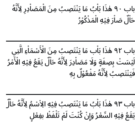
باب ٩٠
هٰذَا بَاْبُ مَا يَنْتَصِبُ مِنَ الْمَصَاْدِرِ لِأَنَّهُ
حَاْلٌ صَاْرَ فِيْهِ الْمَذْكُوْرُ
باب ٩٢
هٰذَا بَاْب مَا يَنْتَصِبُ مِنَ الْأَسْمَاْءِ الَّتِي
لَيْسَتْ بِصِفَةٍ وَلَا مَصَاْدِرَ لِأَنَّهُ حَاْلٌ يَقَعُ فِيْهِ الْأَمْرُ
فَيَنْتَصِبُ لِأَنَّهُ مَفْعُوْلٌ بِهِ
باب ٩٣
هٰذَا بَاْبُ مَا يَنْتَصِبُ فِيْهِ الِاْسْمُ لِأَنَّهُ حَاْلٌ
يَقَعُ فِيْهِ السِّعْرُ وَإِنْ كُنْتَ لَمْ تَلْفَظْ بفِعْلٍ