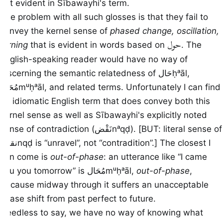
not evident in Sībawayhi's term.
The problem with all such glosses is that they fail to
convey the kernel sense of
phased change, oscillation,
حول
turning
that is evident in words based on
. The
English-speaking reader would have no way of
discerning the semantic relatedness of
حَال
ḥᵃāl
,
مُحَال
mᵘḥᵃāl
, and related terms. Unfortunately I can find
no idiomatic English term that does convey both this
kernel sense as well as Sībawayhi's explicitly noted
sense of contradiction (
نَقْض
nᵃqḍ
). [BUT: literal sense of
نقض
nqḍ
is “unravel”, not “contradition”.] The closest I
can come is
out-of-phase
: an utterance like “I came
you you tomorrow” is
مُحَال
mᵘḥᵃāl
,
out-of-phase
,
because midway through it suffers an unacceptable
phase shift from past perfect to future.
Needless to say, we have no way of knowing what