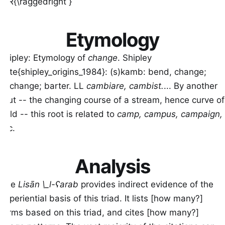
\LR{\raggedright }
Etymology
shipley: Etymology of
change
. Shipley
\cite{shipley_origins_1984}: (s)kamb: bend, change;
exchange; barter. LL
cambiare, cambist.
... By another
rout -- the changing course of a stream, hence curve of
field -- this root is related to
camp, campus, campaign,
etc.
Analysis
The
Lisān \_l-ʕarab
provides indirect evidence of the
experiential basis of this triad. It lists [how many?]
forms based on this triad, and cites [how many?]