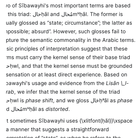
Two of Sībawayhi's most important terms are based
on this triad:
حال
ḥāl
and
مُحال
mᵘḥāl
. The former is
usually glossed as “state; circumstance”; the latter as
“impossible; absurd”. However, such glosses fail to
capture the semantic commonality in the Arabic terms.
Basic principles of interpretation suggest that these
terms must carry the kernel sense of their base triad
حول
ḥwl
, and that the kernel sense must be grounded
in sensation or at least direct experience. Based on
Sībawayhi's usage and evidence from the
Lisān \_l-
ʕarab
, we infer that the kernel sense of the triad
حول
ḥwl
is
phase shift
, and we gloss
حَال
ḥᵃāl
as
phase
and
مُحال
mᵘḥāl
as
distorted
.
But sometimes Sībawayhi uses {\xlitfont{ḥāl}}\xspace
in a manner that suggests a straightforward