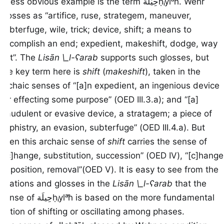
A less obvious example is the term
حِيْلَة
ḥᵢẙlᵃħ
. Wehr
glosses as “artifice, ruse, strategem, maneuver,
subterfuge, wile, trick; device, shift; a means to
accomplish an end; expedient, makeshift, dodge, way
out”. The
Lisān \_l-ʕarab
supports such glosses, but
the key term here is
shift
(
makeshift
), taken in the
archaic senses of “[a]n expedient, an ingenious device
for effecting some purpose” (OED III.3.a); and “[a]
fraudulent or evasive device, a stratagem; a piece of
sophistry, an evasion, subterfuge” (OED III.4.a). But
even this archaic sense of
shift
carries the sense of
“[c]hange, substitution, succession” (OED IV), “[c]hange
of position, removal”(OED V). It is easy to see from the
citations and glosses in the
Lisān \_l-ʕarab
that the
sense of
حِيلَة
ḥᵢylᵃħ
is based on the more fundamental
notion of shifting or oscillating among phases.