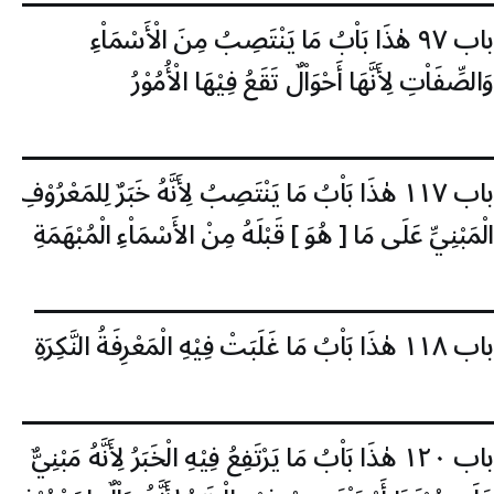
باب ٩٧
هٰذَا بَاْبُ مَا يَنْتَصِبُ مِنَ الْأَسْمَاْءِ
وَالصِّفَاْتِ لِأَنَّهَا أَحْوَاْلٌ تَقَعُ فِيْهَا الْأُمُوْرُ
باب ١١٧
هٰذَا بَاْبُ مَا يَنْتَصِبُ لِأَنَّهُ خَبَرٌ لِلمَعْرُوْفِ
الْمَبْنِيِّ عَلَى مَا [ هُوَ ] قَبْلَهُ مِنْ الأَسْمَاْءِ الْمُبْهَمَةِ
باب ١١٨
هٰذَا بَاْبُ مَا غَلَبَتْ فِيْهِ الْمَعْرِفَةُ النَّكِرَةِ
باب ١٢٠
هٰذَا بَاْبُ مَا يَرْتَفِعُ فِيْهِ الْخَبَرُ لِأَنَّهُ مَبْنِيٌّ