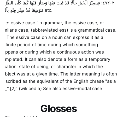
٤٧٢٠٢: فِيَصِيْرُ الْخَبَرُ حَاْلًا قَدْ ثَبَتَ فِيْهَا وَصَاْرَ فِيْهَا كَمَا كَاْنَ الظَرْفُ
مَوْضِعًا قَدْ صِيْرَ فِيْهِ بِاْلنِّيَّةِ etc.
See: essive case "In grammar, the essive case, or
similaris case, (abbreviated ess) is a grammatical case.
[1] The essive case on a noun can express it as a
definite period of time during which something
happens or during which a continuous action was
completed. It can also denote a form as a temporary
location, state of being, or character in which the
subject was at a given time. The latter meaning is often
described as the equivalent of the English phrase "as a
\_\_".[2]" (wikipedia) See also essive-modal case
Glosses