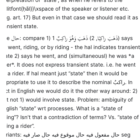
interpretation of “state”, as when he refers to the
{\xlitfont{ḥāl}}\xspace of the speaker or listener etc.
(e.g. art. 17) But even in that case we should read it as
transient state.
ذَهَبَ راكِبًا
ذَهَبَ وَهُوَ راكِبٌ
حال
The
: compare 1)
1) says
, 2)
he went, riding, or by riding - the hal indicates transient
state 2) says he went, and (simultaneousl) he was *a
rider*. It does not express transient state. i.e. he went
as a rider. If hal meant just “state” then it would be
appropriate to use it to describe the nominal راكبٌ. In
fact in English we would do it the other way around: 2)
but not 1) would involve state. Problem: ambiguity of
English “state” wrt processes. What is a “state of
riding”? Isn't that a contradiction of terms? Vs. “state of
being a rider”.
variants: حال مفعول فيه حال موقوع فيه حال صار فيه seg