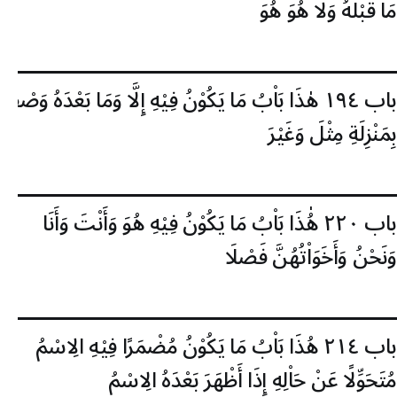
مَا قَبْلَهُ وَلَا هُوَ هُوَ
باب ١٩٤
هٰذَا بَاْبُ مَا يَكُوْنُ فِيْهِ إِلَّا وَمَا بَعْدَهُ وَصْفًا
بِمَنْزِلَةِ مِثْلَ وَغَيْرَ
باب ٢٢٠
هُٰذَا بَاْبُ مَا يَكُوْنُ فِيْهِ هُوَ وَأَنْتَ وَأَنَا
وَنَحْنُ وَأَخَوَاْتُهُنَّ فَصْلَا
باب ٢١٤
هُذَا بَاْبُ مَا يَكُوْنُ مُضْمَرًا فِيْهِ الِاسْمُ
مُتَحَوِّلًا عَنْ حَاْلِهِ إِذَا أَظْهَرَ بَعْدَهُ الِاسْمُ