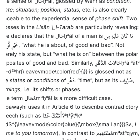
The sense of
حَال
ḥᵃāl
, glossed by Wehr as
condition,
state; situation; position, status,
etc. is also clearly
traceable to the experiential sense of
phase shift
. Two
glosses in the
Lisān \_l-ʕarab
are particularly revealing:
مَا كَانَ عَلَيْهِ مِن
one declares that the
حَال
ḥᵃāl
of a man is
خَيْرٍ أَوْ شَرٍّ
, “what he is about, of good and bad”. Not
merely his state, but “what he is on” between the polar
opposites of good and bad. Similarly,
حَالَاتُ الدَّهْرِ
ḥᵃālᵃātᵘ
\_ł-d²ᵃhr{\leavevmode\color{red}{ᵢ}}
is glossed not as
صُرُوف
دَهْر
the
states
or
conditions
of
, “time”, but as its
,
turnings
, i.e. its shifts or phases.
The term
مُحَال
mᵘḥᵃāl
is a more difficult case.
Sībawayhi uses it in Article 6 to describe contradictory
speech (such as
أَتَيْتُكَ غَدًا
Ɂᵃtᵃẙtᵘkᵃ
gᵃd$^{\leavevmode\color{blue}{\mbox{\small an}}}$ʌ
,
I
came to you tomorrow
), in contrast to
مُسْتَقِيم
mᵘstᵃqᵢym
,