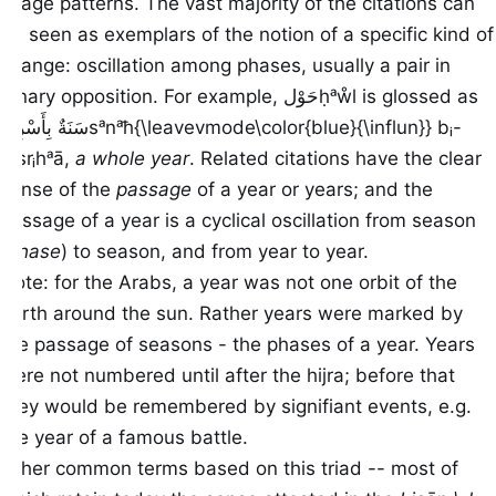
usage patterns. The vast majority of the citations can
be seen as exemplars of the notion of a specific kind of
change: oscillation among phases, usually a pair in
binary opposition. For example,
حَوْل
ḥᵃẘl
is glossed as
سَنَةٌ بِأَسْرِهَا
sᵃnᵃħ{\leavevmode\color{blue}{\influn}} bᵢ-
Ɂᵃsrᵢhᵃā
,
a whole year
. Related citations have the clear
sense of the
passage
of a year or years; and the
passage of a year is a cyclical oscillation from season
(
phase
) to season, and from year to year.
Note: for the Arabs, a year was not one orbit of the
earth around the sun. Rather years were marked by
the passage of seasons - the phases of a year. Years
were not numbered until after the hijra; before that
they would be remembered by signifiant events, e.g.
the year of a famous battle.
Other common terms based on this triad -- most of