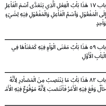
باب ١٧
هٰذَا بَاْبُ الْفِعْلِ الَّذِي يَتَعَدَّى ٱسْمَ الْفَاْعِلِ
إِلَى الْمَفْعُوْلِ وَٱسْمُ الْفَاْعِلِ وَالْمَفْعُوْلِ فِيْهِ لِشَيْءٍ
وَاْحِدٍ
باب ٥٩
هٰذَا بَاْبٌ مَعْنَى الْوَاْوِ فِيْهِ كَمَعْنَاْهَا فِي
الْبَاْبِ الْأَوَّلِ
باب ٨٢
هٰذَا بَاْبُ مَا يَنْتَصِبُ مِنَ الْمَصَاْدِرِ لِأَنَّهُ
حَاْلٌ وَقَعَ فِيْهِ الْأَمْرُ فَاْنْتَصَبَ لِأَنَّهُ مَوْقُوْعٌ فِيْهِ الْأَمْرُ