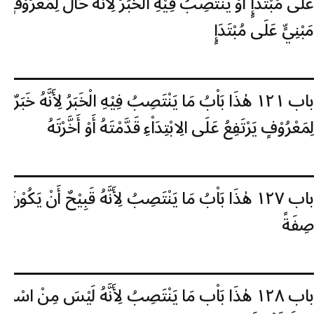
عَلَى مُبْتَدَإٍ أَوْ يَنْتَصِبُ فِيْهِ الْخَبَرُ لِأَنَّهُ حَاْلٌ لِمَعْرُوْفٍ
مَبْنِيٍّ عَلَى مُبْتَدَإٍ
باب ١٢١
هٰذَا بَاْبُ مَا يَنْتَصِبُ فِيْهِ الْخَبَرُ لِأَنَّهُ خَبَرٌ
لِمَعْرُوْفٍ يَرْتَفِعُ عَلَى الِابْتِدَاْءِ قَدَّمْتَهُ أَوْ أَخَّرْتَهُ
باب ١٢٧
هٰذَا بَاْبُ مَا يَنْتَصِبُ لِأَنَّهُ قَبِيْحٌ أَنْ يَكُوْنَ
صِفَةً
باب ١٢٨
هٰذَا بَاْب مَا يَنْتَصِبُ لِأَنَّهُ لَيْسَ مِنْ اسْمِ