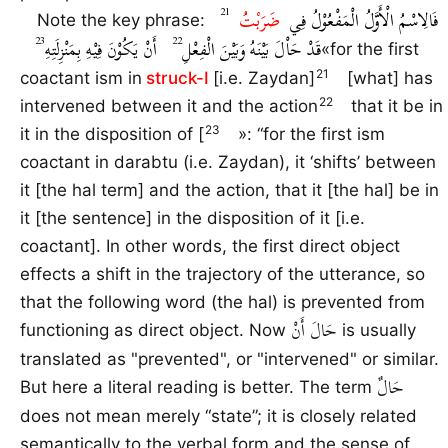
فَالِاسْمُ الْأَوَّلُ الْمَفْعُوْلُ فِي
ضَرَبْتُ
Note the key phrase:
قَدْ حَاْلَ بَيْنَهُ وَبَيْنَ الْفِعْلِ
أَنْ يَكُوْنَ فِيْهِ بِمَنْزِلَتِهِ
for the first
coactant ism in
struck-I
[i.e. Zaydan]
[what] has
intervened between it and the action
that it be in
it in the disposition of [
: “for the first ism
coactant in darabtu (i.e. Zaydan), it ‘shifts’ between
it [the hal term] and the action, that it [the hal] be in
it [the sentence] in the disposition of it [i.e.
coactant]. In other words, the first direct object
effects a shift in the trajectory of the utterance, so
that the following word (the hal) is prevented from
حَالَ أَنْ
functioning as direct object. Now
is usually
translated as "prevented", or "intervened" or similar.
حَالٌ
But here a literal reading is better. The term
does not mean merely “state”; it is closely related
semantically to the verbal form and the sense of