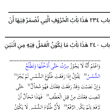
باب ٢٣٤
هٰذَا بَاْبُ الْحُرُوْفِ الَّتِي تُضْمَرُ فِيْهَا أَنْ
باب ٢٤٠
هٰذَا بَاْبُ مَا يَكُوْنُ الْعَمَلُ فِيْهِ مِنِ اثْنَيْنِ
وَاعْلَمْ أَنَّهُ لَا يَجُوْزُ
سِرْتُ حَتَّى أَدْخُلُهَا وَتَطْلُعُ
الشَّمْسُ
يَقُوْلُ إِذَا رَفَعْتَ طُلُوْعَ الشَّمْسِ لَمْ يُجُزْ
وَإِنْ نَصَبْتَ وَقَدْ رَفَعْتَ فِعْلَكَ فَهُوَ مُحَاْلٌ
حَتَّى
تَنْصِبَ فِعْلَكَ مِنْ قِبَلِ الْعَطْفِ
فَهٰذَا مُحَاْلٌ أَنْ
تَرْفَعَ وَلَمْ يَكُنِ الرَّفْعُ
لِأَنَّ طُلُوْعَ الشَّمْسِ لَا يَكُوْنُ