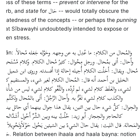
gloss of these terms --
prevent
or
intervene
for the
حَال
verb, and
state
for
-- would totally obscure the
relatedness of the concepts -- or perhaps the
punning
that Sībawayhi undoubtedly intended to expose or
even stress.
والمُحال من الكلام: ما عُدِل به عن وجهه. وحَوَّله جَعَله مُحالاً.
lisān:
وأَحال: أَتى بمُحال. ورجل مِحْوال: كثيرُ مُحال الكلام. وكلام مُسْتَحيل:
مُحال. ويقال: أَحَلْت الكلام أُحِيله إِحالة إِذا أَفسدته. وروى ابن شميل عن
الخليل بن أَحمد أَنه قال: المُحال الكلام لغير شيء، والمستقيم كلامٌ
لشيء، والغَلَط كلام لشيء لم تُرِدْه، واللَّغْو كلام لشيء ليس من شأْنك،
والكذب كلام لشيء تَغُرُّ به. وأَحالَ الرَّجُلُ: أَتَى بالمُحال وتَكَلَّم به.
والحِوال: كلُّ شيء حال بين اثنين، يقال هذا حِوال بينهما أَي حائل بينهما
كالحاجز والحِجاز. أَبو زيد: حُلْتُ بينه وبين الشَّرِّ أَحُول أَشَدَّالحول
والمَحالة. قال الليث: يقال حالَ الشيءُ بين الشيئين يَحُول حَوْلاًوتَحْوِيلاً أَي
حَجَز.
Relation between ihaala and haala bayna: notion