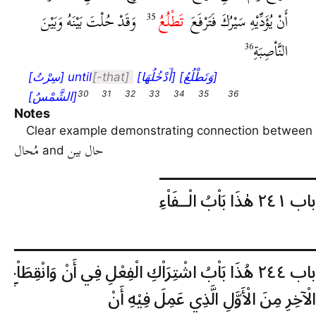
أَنْ يُؤَدِّيْهِ سَيْرُكَ فَتَرْفَعَ
تَطْلُعُ
وَقَدْ حُلْتَ بَيْنَهُ وَبَيْنَ
النَّاْصِبَةِ
[سِرْتُ] until
-that
[أَدْخُلُهَا] [وَتَطْلُعُ]
[الشَّمْسُ]
Notes
Clear example demonstrating connection between
حال بين
مُحال
and
باب ٢٤١
هٰذَا بَاْبُ الْــفَاْءِ
باب ٢٤٤
هُذَا بَاْبُ اشْتِرَاْكِ الْفِعْلِ فِي أَنْ وَانْقِطَاْعِ
الْآخِرِ مِنَ الْأَوَّلِ الَّذِي عَمِلَ فِيْهِ أَنْ