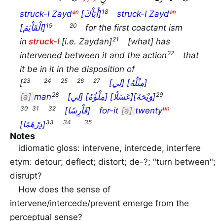
struck-I Zayd
ᵃⁿ
[أَبَاْكَ]
struck-I Zayd
ᵃⁿ
[الْقَاْئِمَ]
for the first coactant ism
in
struck-I
[i.e. Zaydan]
[what] has
intervened between it and the action
that
it be in it in the disposition of
[
[لِي] [مِثْلُهُ]
a
man
[لِي] [مِلْؤُهُ] [عَسَلًا]
[وَيْحَهُ]
[فَاْرِسًا]
for-it
a
twenty
ᵘⁿ
[دِرْهَمًا]
Notes
idiomatic gloss: intervene, intercede, interfere
etym: detour; deflect; distort; de-?; "turn between";
disrupt?
How does the sense of
intervene/intercede/prevent emerge from the
perceptual sense?