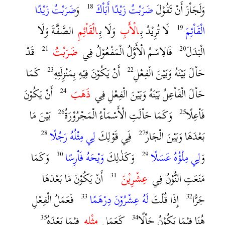
وَلَجَاْزَ أَنْ تَقُوْلَ
ضَرَبْتُ زَيْدًا أَبَاْكَ
وَ
ضَرَبْتُ زَيْدًا
الْقَاْئِمَ
لَا تُرِيْدُ بِ‍
‍الْأَبِ
وَلَا بِ‍
‍الْقَاْئِمِ
الصَّفَّةَ وَلَا
الْبَدَلَ
فَالِاسْمُ الْأَوَّلُ الْمَفْعُوْلُ فِي
ضَرَبْتُ
قَدْ
حَاْلَ بَيْنَهُ وَبَيْنَ الْفِعْلِ
أَنْ يَكُوْنَ فِيْهِ بِمَنْزِلَتِهِ
كَمَا
حَاْلَ الْفَاْعِلُ بَيْنَهُ وَبَيْنَ الْفِعْلِ فِي
ذَهَبَ
أَنْ يَكُوْنَ
فَاْعِلًا
وَكَمَا حَاْلَتِ الْأَسْمَاْءُ الْمَجْرُوْرَةُ
بَيْنَ مَا
بَعْدَهَا وَبَيْنَ الْجَارِّ
فَِي قَوْلِكَ
لِي مِثْلُهُ رَجُلًا
وَ
لِي مِلْؤُهُ عَسَلًا
وَكَذٰلِكَ
وَيْحَهُ فَاْرِسًا
وَكَمَا
مَنَعَتِ النُّوْنُ فِي
عِشْرِيْنَ
أَنْ يَكُوْنَ مَا بَعْدَهَا
جَرًّا
إِذَا قُلْتَ
لَهُ عِشْرُوْنَ دِرْهَمًا
فَعَمَلُ الْفِعْلِ
هُنَا فِيْمَا يَكُوْنُ حَاْلًا
كَعَمَلِ
مِثْلِهِ
فِيْمَا بَعْدَهُ