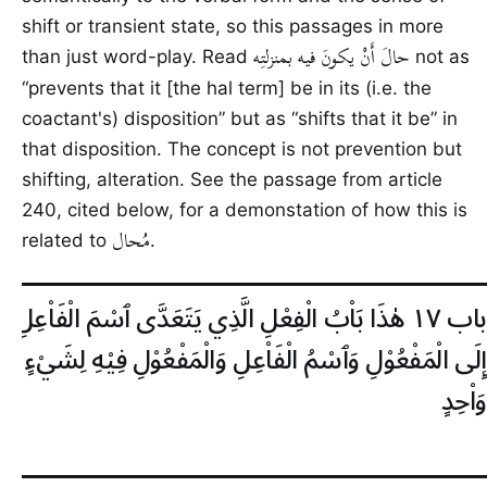
shift or transient state, so this passages in more
حالَ أَنْ يكونَ فيه بمنزلتِه
than just word-play. Read
not as
“prevents that it [the hal term] be in its (i.e. the
coactant's) disposition” but as “shifts that it be” in
that disposition. The concept is not prevention but
shifting, alteration. See the passage from article
240, cited below, for a demonstation of how this is
مُحال
related to
.
باب ١٧
هٰذَا بَاْبُ الْفِعْلِ الَّذِي يَتَعَدَّى ٱسْمَ الْفَاْعِلِ
إِلَى الْمَفْعُوْلِ وَٱسْمُ الْفَاْعِلِ وَالْمَفْعُوْلِ فِيْهِ لِشَيْءٍ
وَاْحِدٍ