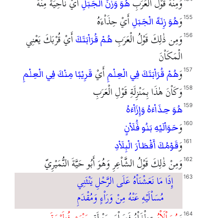
وَمِنْهُ قَوْلُ الْعَرَبِ
أَيْ نَاْحِيَةً مِنْهُ
هُوَ وَزْنَ الْجَبَلِ
وَ
أَيْ حِذَاْءَهُ
155
هُوَ زِنَةَ الْجَبَلِ
وَمِن ذٰلِكَ قَوْلُ الْعَرَبِ
أَيْ قُرْبَكَ يَعْنِي
156
هُمْ قُرَاْبَتَكَ
الْمَكَاْنَ
وَ
أَيْ
157
هُمْ قُرَاْبَتَكَ فِي الْعِلْمِ
قَرِيْبًا مِنْكَ فِي الْعِلْمِ
وَكَاْنَ هٰذَا بِمَنْزِلَةِ قَوْلِ الْعَرَبِ
158
159
هُوَ حِذَاْءَهُ وَإِزَاْءَهُ
وَ
160
حَوَاْلَيْهِ بَنُو فَُلَاْنٍ
وَ
161
قَوْمُكَ أَقْطَاْرَ الْبِلَاْدِ
وَمِنْ ذٰلِكَ قَوْلُ الشَّاْعِرِ وَهُوَ أَبُو حَيَّةَ النُّمَيْرِيّ
162
إِذَا مَا نَعَشْنَاْهُ عَلَى الرَّحْلِ يَنْثَنِي
163
مُسَاْلَيْهِ عَنْهُ مِنْ وَرَاْءٍ وَمُقْدَمِ
وَ
مُسَاْلَاْهُ
عِطْفَاْهُ فَصَاْرَ بِمَنْزِلَةِ
جَنْبَيْ فُطَيْمَةَ
164