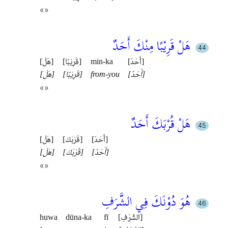
«»
هَلْ قَرِيْبًا مِنْكَ أَحَدٌ
[أَحَدٌ]
min-ka
[قَرِيْبًا]
[هَلْ]
[أَحَدٌ]
from-you
[قَرِيْبًا]
[هَلْ]
«»
هَلْ قُرْبَكَ أَحَدٌ
[أَحَدٌ]
[قُرْبَكَ]
[هَلْ]
[أَحَدٌ]
[قُرْبَكَ]
[هَلْ]
«»
هُوَ دُوْنَكَ فِي الشَّرَفِ
[الشَّرَفِ]
fī
dūna-ka
huwa