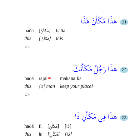
هٰذَا مَكَاْنَ هٰذَا
hāðă
[مَكَاْنَ]
hāðă
this
[مَكَاْنَ]
this
«»
هٰذَا رَجُلٌ مَكَاْنَكَ
hāðă
rajul
ᵘⁿ
makāna-ka
this
a
man
keep your place!
«»
هٰذَا فِي مَكَاْنِ ذَا
[ذَا]
[مَكَاْنِ]
fī
hāðă
[ذَا]
[مَكَاْنِ]
in
this