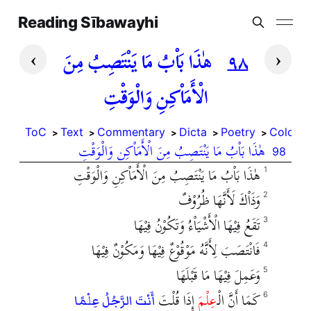
Reading Sībawayhi
›
‹
٩٨
هٰذَا بَاْبُ مَا يَنْتَصِبُ مِنَ
الْأَمَاْكِنِ وَالْوَقْتِ
ToC
Text
Commentary
Dicta
Poetry
Coloph
هٰذَا بَاْبُ مَا يَنْتَصِبُ مِنَ الْأَمَاْكِنِ وَالْوَقْتِ
98
هٰذَا بَاْبُ مَا يَنْتَصِبُ مِنَ الْأَمَاْكِنِ وَالْوَقْتِ
1
وَذَاْكَ لَأَنَّهَا ظُرُوْفٌ
2
تَقَعُ فِيْهَا الْأَشْيَاْءُ وَتَكُوْنُ فِيْهَا
3
فَانْتَصَبَ لِأَنَّهُ مَوْقُوْعٌ فِيْهَا وَمَكُوْنٌ فِيْهَا
4
وَعَمِلَ فِيْهَا مَا قَبْلَهَا
5
كَمَا أَنَّ الْـ
عِلْمَ
إِذَا قُلْتَ
6
أَنْتَ الرَّجُلُ عِلْمًا