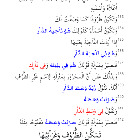
أَعْلَاْهُ وَأَسْفَلِهِ
وَتَكُوْنُ ظُرُوْفًا كَمَا وَصَفْتُ لَكَ
133
وَتَكُوْنُ أَسْمَاْءً كَقَوْلِكَ
134
هُوَ نَاْحِيَةُ الدَّاْرِ
إِذَا أَرَدْتَ النَّاْحِيَةَ بِعَيْنِهَا
135
وَ
136
هُوَ فِي نَاْحِيَةِ الدَّاْرِ
فَتَصِيْرُ بِمَنْزِلَةِ قَوْلِكَ
وَ
فِي دَاْرِكَ
137
هُوَ فِي بَيْتِكَ
وَيَدُلُّكَ عَلَى أَنَّ الْمَجْرُوْرَ بِمَنْزِلَةِ الِاسْمِ غَيْرِ الظَّرْفِ
138
أَنَّكَ تَقُوْلُ
139
زَيْدٌ وَسَطَ الدَّاْرِ
وَ
140
ضَرَبْتُ وَسَطَهُ
وَتَقُوْلُ
فِي وَسَطِ الدَّاْرِ
141
فَيَصِيْرُ بِمَنْزِلَةِ قَوْلِكَ
مَفْتُوْحًا مِثْلَهُ
142
ضَرَبْتُ وَسَطَهُ
تَمَكُّنُ الظُّرُوْف وَغَرَاْئِبُهَا