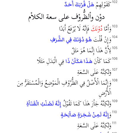
كَقَوْلِهِمْ
102
هَلْ قُرْبَكَ أَحَدٌ
دوْن واْلظُّروْف على سعة الكلاْم
وَأَمَّا
دُوْنَكَ
فَإِنَّهُ لَا يُرْفَعُ أَبَدًا
103
وَإِنْ قُلْتَ
104
هُوَ دُوْنَكَ فِي الشَّرَفِ
لِأَنَّ هٰذَا إِنَّمَا هُوَ مَثَلٌ
105
كَمَا كَاْنَ
فِي الْبَدَلِ مَثَلًا
106
هٰذَا مَكَاْنَ ذَا
وَلٰكِنَّهُ عَلَى السَّعَةِ
107
وَإِنَّمَا الْأَصْلُ فِي الظُّرُوْفِ الْمَوْضِعُ وَالْمُسْتَقَرُّ مِنَ
108
الْأَرْضِ
وَلٰكِنَّهُ جَاْزَ هٰذَا كَمَا تَقُوْلُ
109
إِنَّهُ لَصُلْبُ الْقَنَاْةِ
وَ
110
إِنَّهُ لَمِنْ شَجَرَةٍ صَاْلِحَةٍ
وَلٰكِنَّهُ عَلَى السَّعَةِ
111