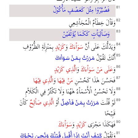
فَصُيَّرُوْا مِثْلَ كَعَصْفٍ مَأْكُوْلْ
81
وَقَاْلَ خِطَاْمٌ الْمُجَاْشِعِي
82
وَصَاْلِيَاْتٍ كَكَمَا يُؤَثْفَيْنْ
83
وَيَدُلُّكَ عَلَى أَنَّ
سَوَاْءَكَ
وَ
كَزَيْدٍ
بِمَنْزِلَةِ الظُّرُوْفِ
84
أَنَّكَ تَقُوْلُ
85
مَرَرْتُ بِمَنْ سَوَاْءَكَ
وَ
عَلَى مَنْ سَوَاْءَكَ
وَ
الَّذِي كَزَيْدٍ
86
فَحَسُنَ هٰذَا كَحُسْنِ
مَنْ فِيْهَا
وَ
الَّذِي فِيْهَا
87
وَلَا تَحْسُنُ الْأَسْمَاْءُ هٰهُنَا وَلَا تَكْثُرُ فِي الْكَلَاْمِ
88
لَوْ قُلْتَ
أَوْ
الَّذِي صَاْلِحٌ
كَاْنَ
89
مَرَرْتُ بِمَنْ فَاْضِلٌ
قَبِيْحًا
فَهٰكَذَا مَجْرَى
كَزَيْدٍ
وَ
سَوَاْءَكَ
90
وَتَقُوْلُ
91
كَيْفَ أَنْتَ إِذَا أُقْبِلَ قُبْلُكَ وَنُحِيَ نَحْوُكَ