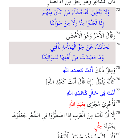
قَاْلَ الشَّاْعِرُ وَهُوَ رَجُلٌ مِنَ الْأَنْصَاْرِ
وَلَا يَنْطِقُ الْفَحْشَاْءَ مَنْ كَاْنَ مِنْهُمْ
72
إِذَا قَعَدُوْا مِنَّا وَلَا مِنْ سَوَاْئِنَا
وَقَاْلَ الْآخَرُ وَهُوَ الْأَعْشَى
73
تَجَاْنَفُ عَنْ جَوِّ الْيَمَاْمَةِ نَاْقَتِي
74
وَمَا قَصَدَتْ مِنْ أَهْلِهَا لِسَوَاْئِكَا
وَمِثْلُ ذٰلِكَ
75
أَنْتَ كَعَبْدِ اللهِ
كَأَنَّهُ يَقُوْلُ [إِذَا قَاْلَ أَنْتَ كَعَبْدِ اللهِ]
76
77
أَنْتَ فِي حَاْلٍ كَعَبْدِ اللهِ
فَأُجْرِيَ مُجْرَى
بِعَبْدِ اللهِ
78
إِلَّا أَنَّ نَاْسًا مِنَ الْعَرَبِ إِذَا اضْطُرُّوْا فِي الشِّعْرِ جَعَلُوْهَا
79
بِمَنْزِلَةِ
مِثْلٍ
قَاْلَ الرَّاْجِزُ وَهُوَ حُمَيْدٌ الْأَرْقَطُ
80