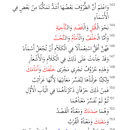
وَاعْلَمْ أَنَّ الظُّرُوْفَ بَعْضُهَا أَشَدُّ تَمَكُّنًا مِنْ بَعْضٍ فِي
143
الْأَسْمَاْءِ
نَحْوَ الْـ
قُبْلِ
وَالْـ
قَصْدِ
وَالـ
نَّاْحِيَةِ
144
وَأَمَّا الْـ
خَلْفُ
وَالْـ
أَمَاْمُ
وَالـ
تَّحْتُ
145
فَهُنَّ أَقَلُّ اسْتِعْمَاْلًا فِي الْكَلَاْمِ أَنْ تُجْعَلُ أَسْمَاْءً
146
وَقَدْ جَاْءَتْ عَلَى ذٰلِكَ فِي الْكَلَاْمِ وَالْأَشْعَاْرِ
147
وَهٰذِهِ حُرْوُفُ تَجْرِي مَجْرَى
خَلْفَكَ
وَ
أَمَاْمَكَ
148
وَلٰكِنَّا عَزَلْنَاْهَا لِنُفَسِّرَ مَعَاْنِيْهَا لِأَنَّهَا غَرَاْئِبُ
149
فَمِنْ ذٰلِكَ حَرْفَاْنِ ذَكَرْنَاْهُمَا فِي الْبَاْبِ الْأَوَّلِ
150
ثُمَّ لَمْ نُفَسِّرْ مَعْنَاْهُمَا
151
وَهُمَا
صَدَدَكَ
وَمَعْنَاْهُ الْقَصْدُ
152
وَ
سَقَبَكَ
وَمَعْنَاْهُ الْقُرْبُ
153
154