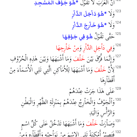
أَنَّ الْعَرَبَ لَا تَقُوْلُ
*هُوَ جَوْفَ الْمَسْجِدِ
وَلَا
123
*هُوَ دَاْخِلَ الدَّاْرِ
وَلَا
124
*هُوَ خَاْرِجَ الدَّاْرِ
حَتَّى تَقُوْلُ
125
هُوَ فِي جَوْفِهَا
وَ
فِي دَاْخِلِ الدَّاْرِ
وَ
مِنْ خَاْرِجِهَا
126
وَإِنَّمَا فَُرِّقَ بَيْنَ
خَلْفَ
وَمَا أَشْبَهَهَا وَبَيْنَ هٰذِهِ الْحُرُوْفِ
127
لِأَنَّ
خَلْفَ
وَمَا أَشْبَهَهَا لِلْأَمَاْكِنِ الَّتِي تَلِي الْأَسْمَاْءَ مِنْ
128
أَقْطَاْرِهَا
عَلَى هٰذَا جَرَتْ عِنْدَهُمْ
129
وَاْلْجَوْفُ وَالْخَاْرِجُ عِنْدَهُمْ بِمَنْزِلَةِ الظَّهْرِ وَالْبَطْنِ
130
وَالرَّأْسِ وَالْيَدِ
وَصَاْرَتْ
خَلْفَ
وَمَا أَشْبَهَهَا تَدْخُلُ عَلَى كُلِّ اسْمٍ
131
فَتَصِيْرُ أَمْكِنَةً تَلِي الِاسْمَ مِنْ نَوَاْحِيْهِ وَأَقْطَاْرِهِ وَمِنْ
132