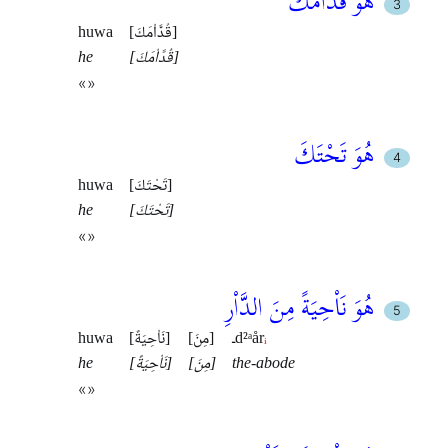
هُوَ قُدَّاْمَكَ
[قُدَّاْمَكَ]
huwa
[قُدَّاْمَكَ]
he
«»
هُوَ تَحْتَكَ
[تَحْتَكَ]
huwa
[تَحْتَكَ]
he
«»
هُوَ نَاْحِيَةً مِنَ الدَّاْرِ
ᵢ
ـd²ᵃår
[مِنَ]
[نَاْحِيَةً]
huwa
the-abode
[مِنَ]
[نَاْحِيَةً]
he
«»