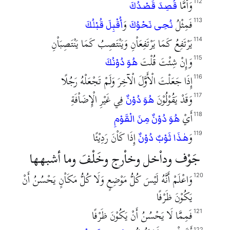
وَأَمَّا
112
قُصِدَ قَصْدُكَ
فَمِثْلُ
وَ
113
نُحِى نَحْوُكَ
أُقْبِلَ قُبْلُكَ
يَرْتَفِعُ كَمَا يَرْتَفِعَاْنِ وَيَنْتَصِبُ كَمَا يَنْتَصِبَاْنِ
114
وَإِنْ شِئْتَ قُلْتَ
115
هُوَ دُوْنُكَ
إِذَا جَعَلْتَ الْأَوَّلَ الْآخِرَ وَلَمْ تَجْعَلْهُ رَجُلًا
116
وَقَدْ يَقُوْلُوْنَ
فِي غَيْرِ الْإِضَاْفَةِ
117
هُوَ دُوْنٌ
أَيْ
118
هُوَ دُوْنٌ مِنَ الْقَوْمِ
وَ
إِذَا كَاْنَ رَدِيْئًا
119
هٰذَا ثَوْبٌ دُوْنٌ
جَوْف وداْخل وخاْرج وخَلْفَ وما أشبهها
وَاعْلَمْ أَنَّهُ لَيْسَ كُلُّ مَوْضِعٍ وَلَا كُلُّ مَكَاْنٍ يَحْسُنُ أَنْ
120
يَكُوْنَ ظَرْفًا
فَمِمَّا لَا يَحْسُنُ أَنْ يَكُوْنَ ظَرْفًا
121
122