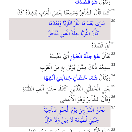
وَتَقُوْلُ
هُوَ قَصْدَكَ
كَمَا قَاْلَ الشَّاْعِرُ وَسَمِعْنَا بَعْضَ الْعَرَبِ يُنْشِدُهُ كَذَا
29
سَرَى بَعْدَ مَا غَاْرَ الثُّرَيَّا وَبَعْدَمَا
30
كَأَنَّ الثُّرَيَّا حِلَّةَ الْغَوْرِ مُنْخُلُ
أَيْ قَصْدَهُ
31
يُقَاْلُ
أَيْ قَصْدَهُ
32
هُوَ حِلَّةَ الْغَوْرِ
سَمِعْنَا ذٰلِكَ مِمَّنْ يُوْثَقُ بِهِ مِنَ الْعَرَبِ
33
وَيُقَاْلُ
34
هُمَا خَطَّاْنِ جَنَاْبَتَيْ أَنْفِهَا
يَعْنِي الْخَطَّيْنِ اللَّذَيْنِ اكْتَنَفَا جَنْبَيْ أَنْفِ الظَّبْيَةِ
35
وَقَاْلَ الشَّاْعِرُ وَهُوَ الْأَعْشَى
36
نَحْنُ الْفَوَاْرِسُ يَوْمَ الْحِنْوِ ضَاْحِيَةً
37
جَنْبَيْ فُطَيْمَةَ لَا مِيْلٌ وَلَا عُزُلُ
38