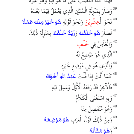
فَهٰذَا كُلُّهُ انْتَصَبَ عَلَى مَا هُوَ فِيْهِ وَهُوَ غَيْرُهُ
وَصَاْرَ بِمَنْزِلَةِ الْمُنَوَّنِ الَّذِي يَعْمَلُ فِيْمَا بَعْدَهُ
39
نَحْوَ الْـ
عِشْرِيْنَ
وَنَحْوَ قَوْلِهِ
40
هُوَ خَيْرٌ مِنْكَ عَمَلًا
فَصَاْرَ
وَ
بِمَنْزِلَةِ ذٰلِكَ
41
هُوَ خَلْفَكَ
زَيْدٌ خَلْفَكَ
وَالْعَاْمِلُ فِي
خَلْفٍ
42
الَّذِي هُوَ مَوْضِعٌ لَهُ
43
وَالَّذِي هُوَ فِي مَوْضِعِ خَبَرِهِ
44
كَمَا أَنَّكَ إِذَا قُلْتَ
45
عَبْدُ اللهِ أَخُوْكَ
فَالْآخِرُ قَدْ رَفَعَهُ الْأَوَّلُ وَعَمِلَ فِيْهِ
46
وَبِهِ اسْتَغْنَى الْكَلَاْمُ
47
وَهُوَ مُنْفَصِلٌ مِنْهُ
48
وَمِنْ ذٰلِكَ قَوْلُ الْعَرَبِ
49
هُوَ مَوْضِعَهُ
وَ
50
هُوَ مَكَاْنَهُ