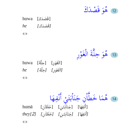
هُوَ قَصْدَكَ
[قَصْدَكَ]
huwa
[قَصْدَكَ]
he
«»
هُوَ حِلَّةَ الْغَوْرِ
[الْغَوْرِ]
[حِلَّةَ]
huwa
[الْغَوْرِ]
[حِلَّةَ]
he
«»
هُمَا خَطَّاْنِ جَنَاْبَتَيْ أَنْفِهَا
[أَنْفِهَا]
[جَنَاْبَتَيْ]
[خَطَّاْنِ]
humā
[أَنْفِهَا]
[جَنَاْبَتَيْ]
[خَطَّاْنِ]
they[2]
«»