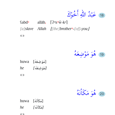
عَبْدُ اللهِ أَخُوْكَ
ʕabd
ᵘ
allāh
ᵢ
⌈Ɂᵃx
ᵘ
ẘ-kᵃ⌉
a
slave
Allah
⌊
the
brother
ᵘ
-
of
-you⌋
«»
هُوَ مَوْضِعَهُ
[مَوْضِعَهُ]
huwa
[مَوْضِعَهُ]
he
«»
هُوَ مَكَاْنَهُ
[مَكَاْنَهُ]
huwa
[مَكَاْنَهُ]
he
«»