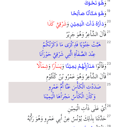
وَ
18
هُوَ نَحْوَكَ
وَ
19
هُوَ مَكَاْنًا صَاْلِحًا
وَ
وَ
شَرْقِيَّ كَذَا
20
دَاْرُهُ ذَاْتَ الْيَمِيْنِ
قَاْلَ الشَّاْعِرُ وَهُوَ جَرِيْرُ
21
هَبَّتْ جَنُوْبًا فَذِكْرَى مَا ذَكَرْتُكُمُ
22
عِنْدَ الصَّفَاْةِ الَّتِي شَرْقِيَّ حَوْرَاْنَا
وَقَاْلُوْا
وَ
يَسَاْرًا
وَ
شِمَاْلًا
23
مَنَاْزِلُهُمْ يَمِيْنًا
قَاْلَ الشَّاْعِرُ وَهُوَ عَمْرُو بْنُ كُلْثُوْمِ
24
صَدَدْتِ الْكَأْسَ عَنَّا أُمَّ عَمْرٍو
25
وَكَاْنَ الْكَأْسُ مَجْرَاْهَا الْيَمِيْنَا
أَيْ عَلَى ذَاْتِ الْيَمِيْنِ
26
حَدَّثَنَا بِذٰلِكَ يُوْنُسُ عِنْ أَبِي عَمْرٍو وَهُوَ رَأْيُهُ
27
28