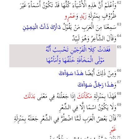
وَاْعْلَمْ أَنَّ هٰذِهِ الْأَشْيَاْءَ كُلَّهَا قَدْ تَكُوْنُ أَسْمَاْءً غَيْرَ
62
ظُرُوْفٍ بِمَنْزِلَةِ
زَيْدٍ
وَ
عَمْرٍو
سَمِعْنَا مِنَ الْعَرَبِ مَنْ يَقُوْلُ
63
دَاْرُكَ ذَاْتُ الْيَمِيْنِ
وَقَاْلَ الشَّاْعِرُ وَهُوَ لَبِيْدٌ
64
فَغَدَتْ كِلَا الْفَرْجَيْنِ تَحْسِبُ أَنَّهُ
65
مَوْلَى الْمَخَاْفَةِ خَلْفُهَا وَأَمَاْمُهَا
وَمِنْ ذٰلِكَ أَيْضًا
66
هٰذَا سَوَاْءَكَ
وَ
67
هٰذَا رَجُلٌ سَوَاْءَكَ
فَهٰذَا بِمَنْزِلَةِ
مَكَاْنَكَ
إِذَا جَعَلْتَهُ فِي مَعْنَى
بَدَلَك
68
وَلَا يَكُوْنُ اسْمًا إِلَّا فِي الشِّعْرِ
69
قَاْلَ بَعْضُ الْعَرَبِ لَمَّا اضْطُرَّ فِي الشِّعْرِ جَعَلَهُ بِمَنْزِلَةِ
70
غَيْرٍ
71