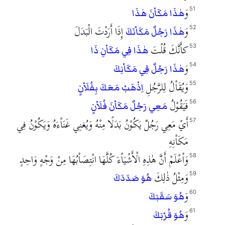
وَ
51
هٰذَا مَكَاْنَ هٰذَا
وَ
إِذَا أَرَدْتَ الْبَدَلَ
52
هٰذَا رَجُلٌ مَكَاْنَكَ
كأَنَّكَ قُلْتَ
53
هٰذَا فِي مَكَاْنِ ذَا
وَ
54
هٰذَا رَجُلٌ فِي مَكَاْنِكَ
وَيُقَاْلُ لِلرَّجُلِ
55
اِذْهَبْ مَعَكَ بِفُلَاْنٍ
فَيَقُوْلُ
56
مَعِي رَجُلٌ مَكَاْنَ فُلَاْنٍ
أَيْ مَعِي رَجُلٌ يَكُوْنُ بَدَلًا مِنْهُ وَيُغنِي غَنَاْءَهُ وَيَكُوْنُ فِي
57
مَكَاْنِهِ
وَاْعْلَمْ أَنَّ هٰذِهِ الْأَشْيَاْءَ كُلَّهَا انْتِصَاْبُهَا مِنْ وَجْهٍ وَاحِدٍ
58
وَمِثْلُ ذٰلِكَ
59
هُوَ صَدَدَكَ
وَ
60
هُوَ سَقَبَكَ
وَ
61
هُوَ قُرْبَكَ