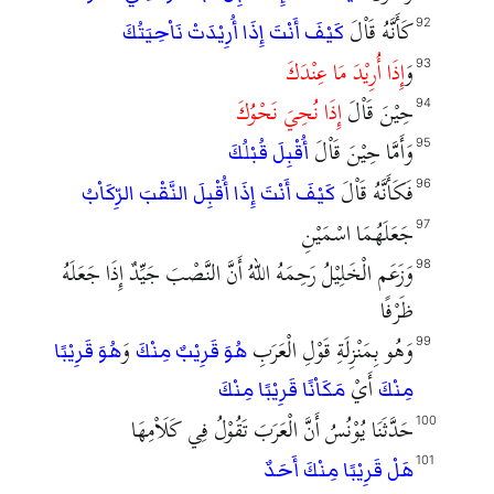
كَأَنَّهُ قَاْلَ
92
كَيْفَ أَنْتَ إِذَا أُرِيْدَتْ نَاْحِيَتُكَ
وَ
إِذَا أُرِيْدَ مَا عِنْدَكَ
93
حِيْنَ قَاْلَ
إِذَا نُحِيَ نَحْوُكَ
94
وَأَمَّا حِيْنَ قَاْلَ
95
أُقْبِلَ قُبْلُكَ
فَكَأَنَّهُ قَاْلَ
96
كَيْفَ أَنْتَ إِذَا أُقْبِلَ النَّقْبَ الرِّكَاْبُ
جَعَلَهُمَا اسْمَيْنِ
97
وَزَعَم الْخَلِيْلُ رَحِمَهُ اللهُ أَنَّ النَّصْبَ جَيِّدٌ إِذَا جَعَلَهُ
98
ظَرْفًا
وَهُو بِمَنْزِلَةِ قَوْلِ الْعَرَبِ
وَ
99
هُوَ قَرِيْبٌ مِنْكَ
هُوَ قَرِيْبًا
أَيْ
مِنْكَ
مَكَاْنًا قَرِيْبًا مِنْكَ
حَدَّثَنَا يُوْنُسُ أَنَّ الْعَرَبَ تَقُوْلُ فِي كَلَاْمِهَا
100
101
هَلْ قَرِيْبًا مِنْكَ أَحَدٌ