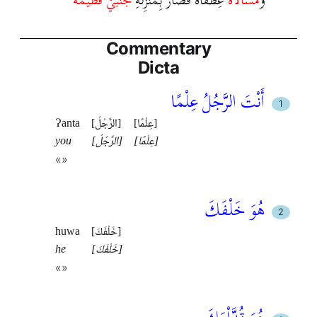
Commentary
Dicta
أَنْتَ الرَّجُلُ عِلْمًا
[عِلْمًا]
[الرَّجُلُ]
Ɂanta
[عِلْمًا]
[الرَّجُلُ]
you
«»
هُوَ خَلْفَكَ
[خَلْفَكَ]
huwa
[خَلْفَكَ]
he
«»