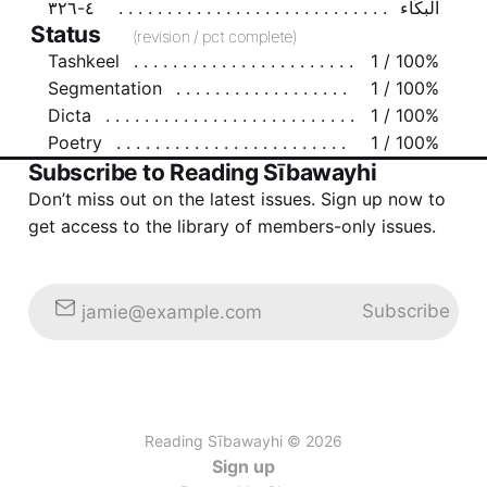
البكّاء
٤-٣٢٦
Status
(revision / pct complete)
Tashkeel
1 / 100%
Segmentation
1 / 100%
Dicta
1 / 100%
Poetry
1 / 100%
Subscribe to Reading Sībawayhi
Don’t miss out on the latest issues. Sign up now to
get access to the library of members-only issues.
Subscribe
jamie@example.com
Reading Sībawayhi © 2026
Sign up